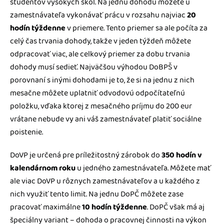
študentov vysokých škôl. Na jednu dohodu môžete u
zamestnávateľa vykonávať prácu v rozsahu najviac
20
hodín týždenne
v priemere. Tento priemer sa ale počíta za
celý čas trvania dohody, takže v jeden týždeň môžete
odpracovať viac, ale celkový priemer za dobu trvania
dohody musí sedieť. Najväčšou výhodou DoBPŠ v
porovnaní s inými dohodami je to, že si na jednu z nich
mesačne môžete uplatniť odvodovú odpočítateľnú
položku, vďaka ktorej z mesačného príjmu do 200 eur
vrátane nebude vy ani váš zamestnávateľ platiť sociálne
poistenie.
DoVP je určená pre príležitostný zárobok do
350 hodín v
kalendárnom roku
u jedného zamestnávateľa. Môžete mať
ale viac DoVP u rôznych zamestnávateľov a u každého z
nich využiť tento limit. Na jednu DoPČ môžete zase
pracovať maximálne
10 hodín týždenne
. DoPČ však má aj
špeciálny variant – dohoda o pracovnej činnosti na výkon