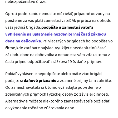
nebezpečenstvu úrazu.
Oproti podnikaniu nemusíte nič riešiť, prípadné odvody na
poistenie za vás platí zamestnávateľ. Ak je práca na dohodu
vaša jediná brigáda,
podpíšte u zamestnávateľa
vyhlásenie na uplatnenie nezdaniteľnej časti základu
dane na daňovníka
. Pri viacerých brigádach ho podpíšte vo
firme, kde zarábate najviac. Využijete nezdaniteľnú časť
základu dane na daňovníka a nebude sa vám vďaka tomu z
časti príjmu odpočítavať zrážková 19 % daň z príjmov.
Pokiaľ vyhlásenie nepodpíšete alebo máte viac brigád,
podajte si
daňové priznanie
a zdanené príjmy tam zahrňte.
Od zamestnávateľa si k tomu vyžiadajte potvrdenie o
zdaniteľných príjmoch fyzickej osoby zo závislej činnosti.
Alternatívne môžete niektorého zamestnávateľa požiadať
o vykonanie ročného zúčtovania dane.