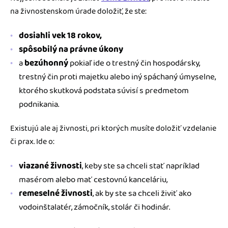
na živnostenskom úrade doložiť, že ste:
dosiahli vek 18 rokov,
spôsobilý na právne úkony
a
bezúhonný
pokiaľ ide o trestný čin hospodársky,
trestný čin proti majetku alebo iný spáchaný úmyselne,
ktorého skutková podstata súvisí s predmetom
podnikania.
Existujú ale aj živnosti, pri ktorých musíte doložiť vzdelanie
či prax. Ide o:
viazané živnosti
, keby ste sa chceli stať napríklad
masérom alebo mať cestovnú kanceláriu,
remeselné živnosti
, ak by ste sa chceli živiť ako
vodoinštalatér, zámočník, stolár či hodinár.