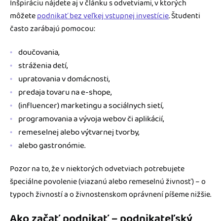
Inšpiráciu nájdete aj v článku s odvetviami, v ktorých
môžete
podnikať bez veľkej vstupnej investície
. Študenti
často zarábajú pomocou:
doučovania,
stráženia detí,
upratovania v domácnosti,
predaja tovaru na e-shope,
(influencer) marketingu a sociálnych sietí,
programovania a vývoja webov či aplikácií,
remeselnej alebo výtvarnej tvorby,
alebo gastronómie.
Pozor na to, že v niektorých odvetviach potrebujete
špeciálne povolenie (viazanú alebo remeselnú živnosť) – o
typoch živností a o živnostenskom oprávnení píšeme nižšie.
Ako začať podnikať – podnikateľský