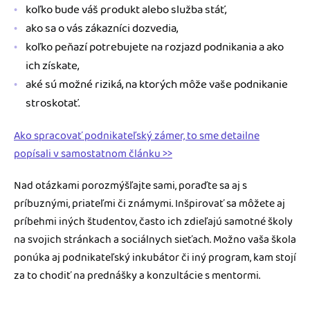
koľko bude váš produkt alebo služba stáť,
ako sa o vás zákazníci dozvedia,
koľko peňazí potrebujete na rozjazd podnikania a ako
ich získate,
aké sú možné riziká, na ktorých môže vaše podnikanie
stroskotať.
Ako spracovať podnikateľský zámer, to sme detailne
popísali v samostatnom článku >>
Nad otázkami porozmýšľajte sami, poraďte sa aj s
príbuznými, priateľmi či známymi. Inšpirovať sa môžete aj
príbehmi iných študentov, často ich zdieľajú samotné školy
na svojich stránkach a sociálnych sieťach. Možno vaša škola
ponúka aj podnikateľský inkubátor či iný program, kam stojí
za to chodiť na prednášky a konzultácie s mentormi.