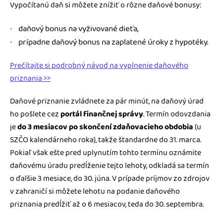
Vypočítanú daň si môžete znížiť o rôzne daňové bonusy:
daňový bonus na vyživované dieťa,
prípadne daňový bonus na zaplatené úroky z hypotéky.
Prečítajte si podrobný návod na vyplnenie daňového
priznania >>
Daňové priznanie zvládnete za pár minút, na daňový úrad
ho pošlete cez
portál finančnej správy
. Termín odovzdania
je
do 3 mesiacov po skončení zdaňovacieho obdobia
(u
SZČO kalendárneho roka), takže štandardne do 31. marca.
Pokiaľ však ešte pred uplynutím tohto termínu oznámite
daňovému úradu predĺženie tejto lehoty, odkladá sa termín
o ďalšie 3 mesiace, do 30. júna. V prípade príjmov zo zdrojov
v zahraničí si môžete lehotu na podanie daňového
priznania predĺžiť až o 6 mesiacov, teda do 30. septembra.