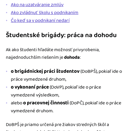
Ako na uzatváranie zmlúv
Ako zvládnuť školu s podnikaním
Čo keď sa v podnikaní nedarí
Študentské brigády: práca na dohodu
Ak ako študenti hľadáte možnosť privyrobenia,
najjednoduchším riešením je
dohoda
:
o brigádnickej práci študentov
(DoBPŠ), pokiaľ ide o
práce vymedzené druhom,
o vykonaní práce
(DoVP), pokiaľ ide o práce
vymedzené výsledkom,
alebo
o pracovnej činnosti
(DoPČ), pokiaľ ide o práce
vymedzené druhom.
DoBPŠ je priamo určená pre žiakov stredných škôl a