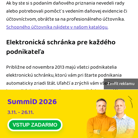
Ak by ste si s podaním daňového priznania nevedeli rady
alebo potrebovali pomôcť s vedením daňovej evidencie či
účtovníctvom, obráťte sa na profesionálneho účtovníka.
Schopného účtovníka nájdete v našom katalógu.
Elektronická schránka pre každého
podnikateľa
Približne od novembra 2013 majú všetci podnikatelia
elektronickú schránku, ktorú vám pri štarte podnikania
automaticky zriadi štát. Uľahčí a zrýchli vám všetku
Zavřít reklamu
komunikáciu s úradmi, vrátane komunikácie so Sociálnou
poisťovňou a zdravotnou poisťovňou.
SummiD 2026
3.11. - 26.11.
Výhodou elektronickej schránky tiež je, že môžete spätne
preukázať doručenie dokumentu, alebo že úrady majú
VSTUP ZADARMO
istotu, že komunikujú s vami (oproti tomu, keď im pošlete e-
mail, ktorý si na vaše meno môže zriadiť ktokoľvek).