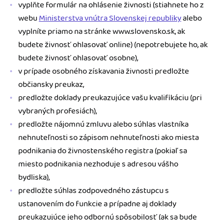
vyplňte formulár na ohlásenie živnosti (stiahnete ho z
webu
Ministerstva vnútra Slovenskej republiky
alebo
vyplníte priamo na stránke www.slovensko.sk, ak
budete živnosť ohlasovať online) (nepotrebujete ho, ak
budete živnosť ohlasovať osobne),
v prípade osobného získavania živnosti predložte
občiansky preukaz,
predložte doklady preukazujúce vašu kvalifikáciu (pri
vybraných profesiách),
predložte nájomnú zmluvu alebo súhlas vlastníka
nehnuteľnosti so zápisom nehnuteľnosti ako miesta
podnikania do živnostenského registra (pokiaľ sa
miesto podnikania nezhoduje s adresou vášho
bydliska),
predložte súhlas zodpovedného zástupcu s
ustanovením do funkcie a prípadne aj doklady
preukazujúce jeho odbornú spôsobilosť (ak sa bude