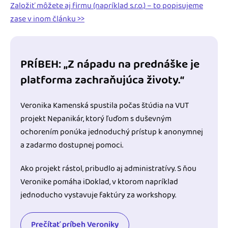
Založiť môžete aj firmu (napríklad s.r.o.) – to popisujeme
zase v inom článku >>
PRÍBEH: „Z nápadu na prednáške je
platforma zachraňujúca životy.“
Veronika Kamenská spustila počas štúdia na VUT
projekt Nepanikár, ktorý ľuďom s duševným
ochorením ponúka jednoduchý prístup k anonymnej
a zadarmo dostupnej pomoci.
Ako projekt rástol, pribudlo aj administratívy. S ňou
Veronike pomáha iDoklad, v ktorom napríklad
jednoducho vystavuje faktúry za workshopy.
Prečítať príbeh Veroniky