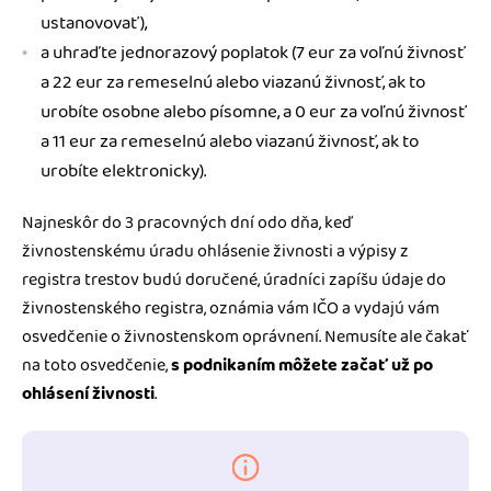
ustanovovať),
a uhraďte jednorazový poplatok (7 eur za voľnú živnosť
a 22 eur za remeselnú alebo viazanú živnosť, ak to
urobíte osobne alebo písomne, a 0 eur za voľnú živnosť
a 11 eur za remeselnú alebo viazanú živnosť, ak to
urobíte elektronicky).
Najneskôr do 3 pracovných dní odo dňa, keď
živnostenskému úradu ohlásenie živnosti a výpisy z
registra trestov budú doručené, úradníci zapíšu údaje do
živnostenského registra, oznámia vám IČO a vydajú vám
osvedčenie o živnostenskom oprávnení. Nemusíte ale čakať
na toto osvedčenie,
s podnikaním môžete začať už po
ohlásení živnosti
.