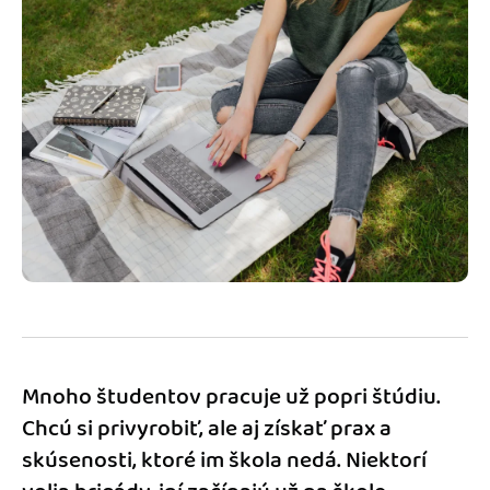
Blog
Katalóg doplnkov
Podnikateľský servis
Spýtajte sa nás
Mnoho študentov pracuje už popri štúdiu.
Chcú si privyrobiť, ale aj získať prax a
skúsenosti, ktoré im škola nedá. Niektorí