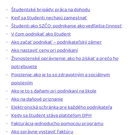
Študentské brigády: práca na dohodu
Keď sa študenti nechajú zamestnať
Študenti ako SZČO: podnikanie ako vedľajšia činnosť
V čom podnikať ako študent
Ako začať podnikať – podnikateľský zámer
Ako nastaviť ceny pri podnikaní
Živnostenské oprávnenie: ako ho získať a prečo ho
potrebujete
Poistenie: ako je to so zdravotným a sociálnym
poistením
Ako je to s daňami pri podnikaní na škole
Ako na daňové priznanie
Elektronická schránka pre každého podnikateľa
Kedy sa študent stáva platiteľom DPH
Fakturácia jednoducho pomocou programu
Ako správne vystaviť faktúru