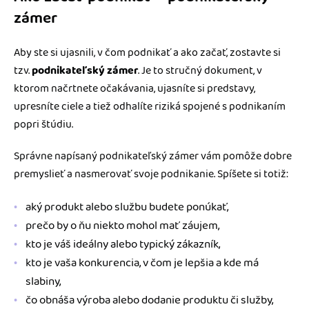
zámer
Aby ste si ujasnili, v čom podnikať a ako začať, zostavte si
tzv.
podnikateľský zámer
. Je to stručný dokument, v
ktorom načrtnete očakávania, ujasníte si predstavy,
upresníte ciele a tiež odhalíte riziká spojené s podnikaním
popri štúdiu.
Správne napísaný podnikateľský zámer vám pomôže dobre
premyslieť a nasmerovať svoje podnikanie. Spíšete si totiž:
aký produkt alebo službu budete ponúkať,
prečo by o ňu niekto mohol mať záujem,
kto je váš ideálny alebo typický zákazník,
kto je vaša konkurencia, v čom je lepšia a kde má
slabiny,
čo obnáša výroba alebo dodanie produktu či služby,