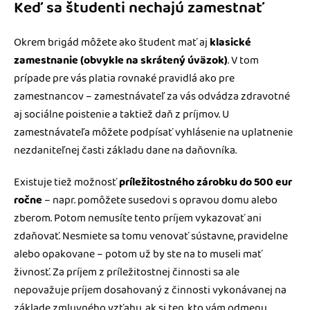
Keď sa študenti nechajú zamestnať
Okrem brigád môžete ako študent mať aj
klasické
zamestnanie (obvykle na skrátený úväzok)
. V tom
prípade pre vás platia rovnaké pravidlá ako pre
zamestnancov – zamestnávateľ za vás odvádza zdravotné
aj sociálne poistenie a taktiež daň z príjmov. U
zamestnávateľa môžete podpísať vyhlásenie na uplatnenie
nezdaniteľnej časti základu dane na daňovníka.
Existuje tiež možnosť
príležitostného zárobku do 500 eur
ročne
– napr. pomôžete susedovi s opravou domu alebo
zberom. Potom nemusíte tento príjem vykazovať ani
zdaňovať. Nesmiete sa tomu venovať sústavne, pravidelne
alebo opakovane – potom už by ste na to museli mať
živnosť. Za príjem z príležitostnej činnosti sa ale
nepovažuje príjem dosahovaný z činnosti vykonávanej na
základe zmluvného vzťahu, ak si ten, kto vám odmenu