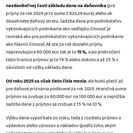
nezdaniteľnej časti základu dane na daňovníka
(pre
príjmy za rok 2024 je to suma 2 823,24 eura), alebo ak
dosiahnete daňovú stratu. Sadzba dane pre podnikateľov
vykonávajúcich podnikanie ako vedľajšiu činnosť je
rovnaká ako pre podnikateľov vykonávajúcich podnikanie
ako hlavnú činnosť. Ak ste za rok dosiahli príjmy
neprevyšujúce 60 000 eur, tak je to
15 %,
a po prekročení
tejto hranice príjmov je to 19 % alebo dokonca až 25 % v
závislosti od výšky základu dane.
Od roku 2025 sa však tieto čísla menia
, ale budú platiť až
pre daňové priznania podávané za rok 2025. Hraničná suma
príjmov sa zvyšuje zo 60 000 eur na 100 000 eur a najnižšia
sadzba dane z príjmov sa znižuje z 15 % na 10 %.
Výšku dane vypočítate zo zisku, teda z rozdielu príjmov a
výdavkov alebo výnosov a nákladov (podľa toho, akým