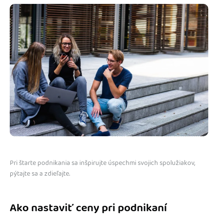
Pri štarte podnikania sa inšpirujte úspechmi svojich spolužiakov,
pýtajte sa a zdieľajte.
Ako nastaviť ceny pri podnikaní