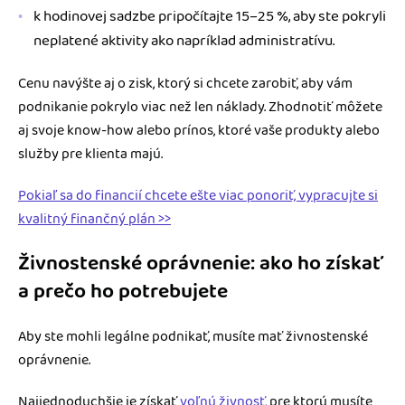
k hodinovej sadzbe pripočítajte 15–25 %, aby ste pokryli
neplatené aktivity ako napríklad administratívu.
Cenu navýšte aj o zisk, ktorý si chcete zarobiť, aby vám
podnikanie pokrylo viac než len náklady. Zhodnotiť môžete
aj svoje know-how alebo prínos, ktoré vaše produkty alebo
služby pre klienta majú.
Pokiaľ sa do financií chcete ešte viac ponoriť, vypracujte si
kvalitný finančný plán >>
Živnostenské oprávnenie: ako ho získať
a prečo ho potrebujete
Aby ste mohli legálne podnikať, musíte mať živnostenské
oprávnenie.
Najjednoduchšie je získať
voľnú živnosť
, pre ktorú musíte