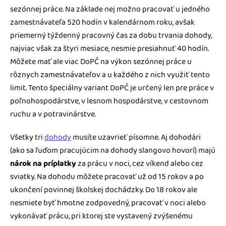
sezónnej práce. Na základe nej možno pracovať u jedného
zamestnávateľa 520 hodín v kalendárnom roku, avšak
priemerný týždenný pracovný čas za dobu trvania dohody,
najviac však za štyri mesiace, nesmie presiahnuť 40 hodín.
Môžete mať ale viac DoPČ na výkon sezónnej práce u
rôznych zamestnávateľov a u každého z nich využiť tento
limit. Tento špeciálny variant DoPČ je určený len pre práce v
poľnohospodárstve, v lesnom hospodárstve, v cestovnom
ruchu a v potravinárstve.
Všetky tri
dohody
musíte uzavrieť písomne. Aj dohodári
(ako sa ľuďom pracujúcim na dohody slangovo hovorí) majú
nárok na príplatky
za prácu v noci, cez víkend alebo cez
sviatky. Na dohodu môžete pracovať už od 15 rokov a po
ukončení povinnej školskej dochádzky. Do 18 rokov ale
nesmiete byť hmotne zodpovedný, pracovať v noci alebo
vykonávať ​​prácu, pri ktorej ste vystavený zvýšenému