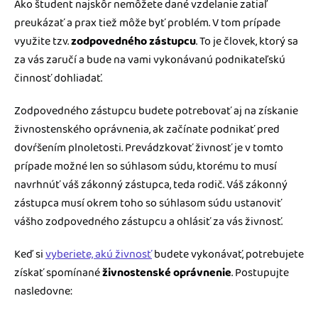
Ako študent najskôr nemôžete dané vzdelanie zatiaľ
preukázať a prax tiež môže byť problém. V tom prípade
využite tzv.
zodpovedného zástupcu
. To je človek, ktorý sa
za vás zaručí a bude na vami vykonávanú podnikateľskú
činnosť dohliadať.
Zodpovedného zástupcu budete potrebovať aj na získanie
živnostenského oprávnenia, ak začínate podnikať pred
dovŕšením plnoletosti. Prevádzkovať živnosť je v tomto
prípade možné len so súhlasom súdu, ktorému to musí
navrhnúť váš zákonný zástupca, teda rodič. Váš zákonný
zástupca musí okrem toho so súhlasom súdu ustanoviť
vášho zodpovedného zástupcu a ohlásiť za vás živnosť.
Keď si
vyberiete, akú živnosť
budete vykonávať, potrebujete
získať spomínané
živnostenské oprávnenie
. Postupujte
nasledovne: