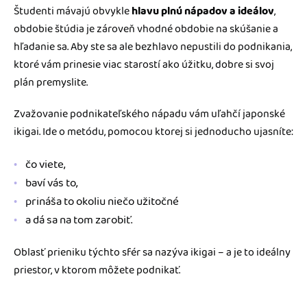
Študenti mávajú obvykle
hlavu plnú nápadov a ideálov
,
obdobie štúdia je zároveň vhodné obdobie na skúšanie a
hľadanie sa. Aby ste sa ale bezhlavo nepustili do podnikania,
ktoré vám prinesie viac starostí ako úžitku, dobre si svoj
plán premyslite.
Zvažovanie podnikateľského nápadu vám uľahčí japonské
ikigai. Ide o metódu, pomocou ktorej si jednoducho ujasníte:
čo viete,
baví vás to,
prináša to okoliu niečo užitočné
a dá sa na tom zarobiť.
Oblasť prieniku týchto sfér sa nazýva ikigai – a je to ideálny
priestor, v ktorom môžete podnikať.