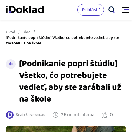
Prihlásiť
Úvod
Blog
Vlastnosti
[Podnikanie popri štúdiu] Všetko, čo potrebujete vedieť, aby ste
zarábali už na škole
Online fakturácia
Cenník
[Podnikanie popri štúdiu]
Správa kontaktov
Všetko, čo potrebujete
Vzdelanie
Sledovanie cashflow
vedieť, aby ste zarábali už
Nápoveda
Spolupráca s účtovníkom
na škole
Vyskúšať zadarmo
Ako začať s podnikaním
Prepojenie na ďalšie systémy
26 minút čítania
0
Seyfor Slovensko, a.s.
Ako sa vyznať vo fakturácii
Spriatelení účtovníci