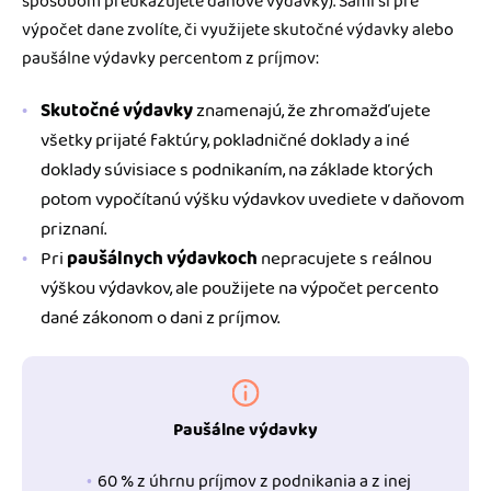
spôsobom preukazujete daňové výdavky). Sami si pre
výpočet dane zvolíte, či využijete skutočné výdavky alebo
paušálne výdavky percentom z príjmov:
Skutočné výdavky
znamenajú, že zhromažďujete
všetky prijaté faktúry, pokladničné doklady a iné
doklady súvisiace s podnikaním, na základe ktorých
potom vypočítanú výšku výdavkov uvediete v daňovom
priznaní.
Pri
paušálnych výdavkoch
nepracujete s reálnou
výškou výdavkov, ale použijete na výpočet percento
dané zákonom o dani z príjmov.
Paušálne výdavky
60 % z úhrnu príjmov z podnikania a z inej