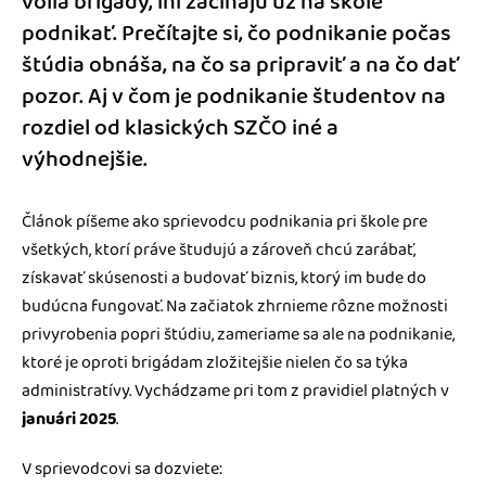
volia brigády, iní začínajú už na škole
podnikať. Prečítajte si, čo podnikanie počas
štúdia obnáša, na čo sa pripraviť a na čo dať
pozor. Aj v čom je podnikanie študentov na
rozdiel od klasických SZČO iné a
výhodnejšie.
Článok píšeme ako sprievodcu podnikania pri škole pre
všetkých, ktorí práve študujú a zároveň chcú zarábať,
získavať skúsenosti a budovať biznis, ktorý im bude do
budúcna fungovať. Na začiatok zhrnieme rôzne možnosti
privyrobenia popri štúdiu, zameriame sa ale na podnikanie,
ktoré je oproti brigádam zložitejšie nielen čo sa týka
administratívy. Vychádzame pri tom z pravidiel platných v
januári 2025
.
V sprievodcovi sa dozviete: