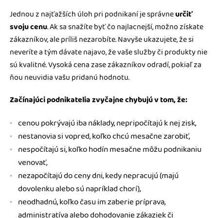
Jednou z najťažších úloh pri podnikaní je správne
určiť
svoju cenu
. Ak sa snažíte byť čo najlacnejší, možno získate
zákazníkov, ale príliš nezarobíte. Navyše ukazujete, že si
neveríte a tým dávate najavo, že vaše služby či produkty nie
sú kvalitné. Vysoká cena zase zákazníkov odradí, pokiaľ za
ňou neuvidia vašu pridanú hodnotu.
Začínajúci podnikatelia zvyčajne chybujú v tom, že:
cenou pokrývajú iba náklady, nepripočítajú k nej zisk,
nestanovia si vopred, koľko chcú mesačne zarobiť,
nespočítajú si, koľko hodín mesačne môžu podnikaniu
venovať,
nezapočítajú do ceny dni, kedy nepracujú (majú
dovolenku alebo sú napríklad chorí),
neodhadnú, koľko času im zaberie príprava,
administratíva alebo dohodovanie zákaziek či