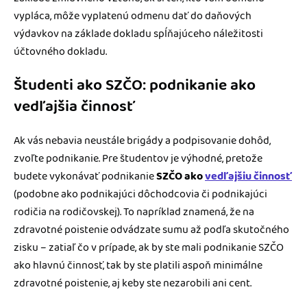
vypláca, môže vyplatenú odmenu dať do daňových
výdavkov na základe dokladu spĺňajúceho náležitosti
účtovného dokladu.
Študenti ako SZČO: podnikanie ako
vedľajšia činnosť
Ak vás nebavia neustále brigády a podpisovanie dohôd,
zvoľte podnikanie. Pre študentov je výhodné, pretože
budete vykonávať podnikanie
SZČO ako
vedľajšiu činnosť
(podobne ako podnikajúci dôchodcovia či podnikajúci
rodičia na rodičovskej). To napríklad znamená, že na
zdravotné poistenie odvádzate sumu až podľa skutočného
zisku – zatiaľ čo v prípade, ak by ste mali podnikanie SZČO
ako hlavnú činnosť, tak by ste platili aspoň minimálne
zdravotné poistenie, aj keby ste nezarobili ani cent.