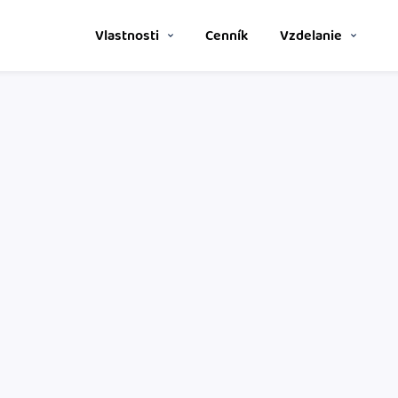
Vlastnosti
Cenník
Vzdelanie
Spriatelení účtovníci
P
Nápoveda
noducho aj bez
Vyberte si z katalógu a získajt
P
výhod.
Ako začať s podnikaním
S
Katalóg doplnkov
P
stavom objednávok a
Prepojte svoj iDoklad s ďalšími
Ako sa vyznať vo fakturácii
Blog
Stiahnite si
zrozumiteľný prehľad
mobilnú aplikáciu
.
íkom
o potrebuje –