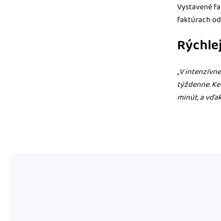
Vystavené fa
faktúrach od
Rýchle
„V intenzívn
týždenne. Ke
minút, a vďa