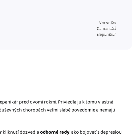
Veronika
Kamenská
Nepanikař
panikár pred dvomi rokmi. Priviedla ju k tomu vlastná
 o duševných chorobách veľmi slabé povedomie a nemajú
r kliknutí dozvedia
odborné rady
, ako bojovať s depresiou,