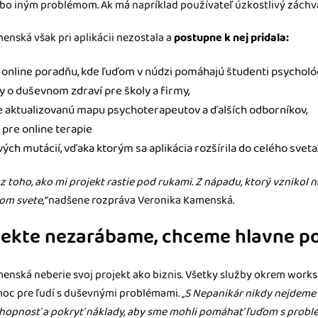
bo iným problémom. Ak má napríklad používateľ úzkostlivý záchva
enská však pri aplikácii nezostala a
postupne k nej pridala:
online poradňu, kde ľuďom v núdzi pomáhajú študenti psychológie
 o duševnom zdraví pre školy a firmy,
e aktualizovanú mapu psychoterapeutov a ďalších odborníkov,
 pre online terapie
vých mutácií, vďaka ktorým sa aplikácia rozšírila do celého sveta
 toho, ako mi projekt rastie pod rukami. Z nápadu, ktorý vznikol n
om svete,”
nadšene rozpráva Veronika Kamenská.
jekte nezarábame, chceme hlavne 
enská neberie svoj projekt ako biznis. Všetky služby okrem works
oc pre ľudí s duševnými problémami.
„S Nepanikár nikdy nejdeme d
opnosť a pokryť náklady, aby sme mohli pomáhať ľuďom s probl