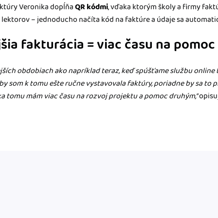
ktúry Veronika dopĺňa
QR kódmi
, vďaka ktorým školy a firmy fakt
 lektorov – jednoducho načíta kód na faktúre a údaje sa automati
jšia fakturácia = viac času na pomo
ejších obdobiach ako napríklad teraz, keď spúšťame službu online t
by som k tomu ešte ručne vystavovala faktúry, poriadne by sa to p
ka tomu mám viac času na rozvoj projektu a pomoc druhým,”
opisu