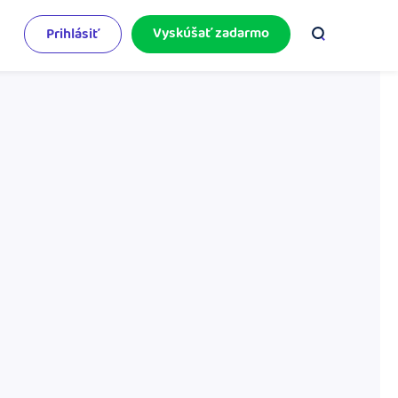
Vyskúšať zadarmo
Prihlásiť
odnikateľský servis
e mnoho
rinášame vám aktuality o podnikaní.
pýtajte sa nás
racujete v iDoklade a potrebujete poradiť?
 službami.