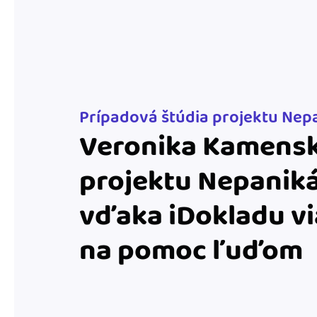
nonstop prístup k vaši
Prepojenie na ďalšie
Nechajte iDoklad praco
prepojeniu s e-shopom
ďalšími aplikáciami.
Prípadová štúdia projektu Nep
Veronika Kamensk
projektu Nepanik
vďaka iDokladu vi
na pomoc ľuďom