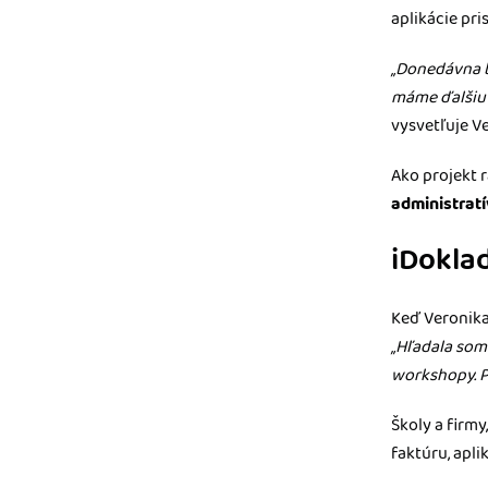
aplikácie pr
„Donedávna b
máme ďalšiu 
vysvetľuje V
Ako projekt 
administratí
iDoklad
Keď Veronika
„Hľadala som
workshopy. P
Školy a firm
faktúru, apli