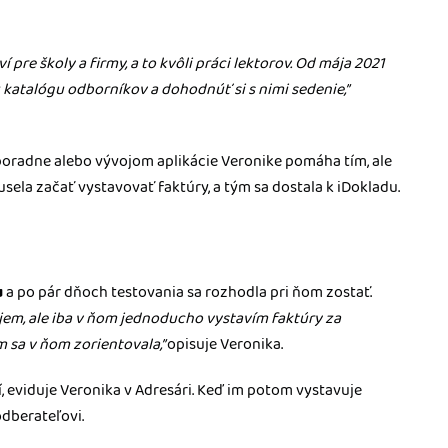
e školy a firmy, a to kvôli práci lektorov. Od mája 2021
 katalógu odborníkov a dohodnúť si s nimi sedenie,”
 poradne alebo vývojom aplikácie Veronike pomáha tím, ale
ela začať vystavovať faktúry, a tým sa dostala k iDokladu.
u
a po pár dňoch testovania sa rozhodla pri ňom zostať.
ujem, ale iba v ňom jednoducho vystavím faktúry za
m sa v ňom zorientovala,”
opisuje Veronika.
 eviduje Veronika v Adresári. Keď im potom vystavuje
dberateľovi.