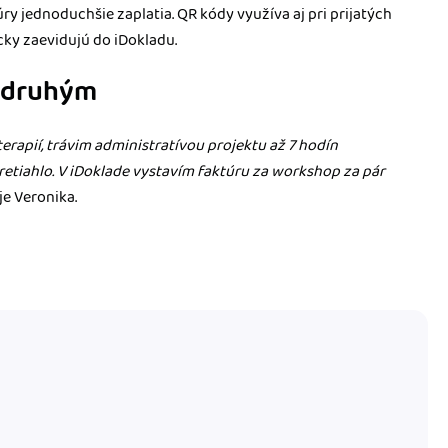
úry jednoduchšie zaplatia. QR kódy využíva aj pri prijatých
cky zaevidujú do iDokladu.
c druhým
erapií, trávim administratívou projektu až 7 hodín
retiahlo. V iDoklade vystavím faktúru za workshop za pár
je Veronika.