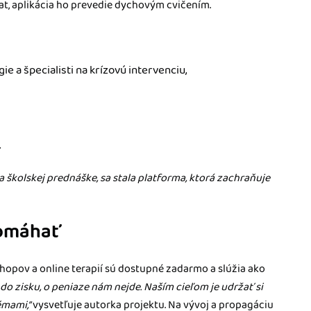
t, aplikácia ho prevedie dychovým cvičením.
 a špecialisti na krízovú intervenciu,
.
a školskej prednáške, sa stala platforma, ktorá zachraňuje
pomáhať
hopov a online terapií sú dostupné zadarmo a slúžia ako
o zisku, o peniaze nám nejde. Naším cieľom je udržať si
émami,”
vysvetľuje autorka projektu. Na vývoj a propagáciu