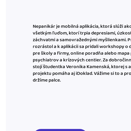
Nepanikár je mobilná aplikácia, ktorá slúži a
všetkým ľuďom, ktorí trpia depresiami, úzkos
záchvatmi a samovražednými myšlienkami. Pr
rozrástol a k aplikácii sa pridali workshopy 
pre školy a firmy, online poradňa alebo mapa
psychiatrov a krízových centier. Za dobroči
stojí študentka Veronika Kamenská, ktorej s 
projektu pomáha aj iDoklad. Vážime si to a pr
držíme palce.