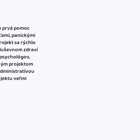
ko prvá pomoc
ťami, panickými
ojekt sa rýchlo
o duševnom zdraví
 psychológov,
nným projektom
administratívou
ojektu veľmi