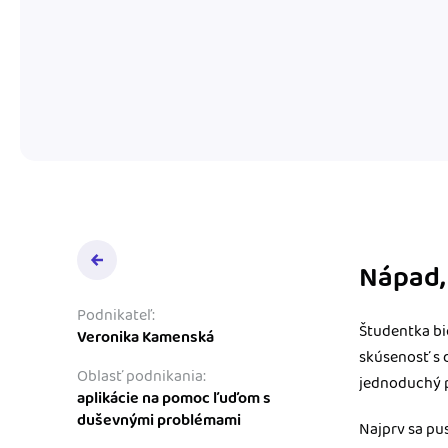
Nápad,
Podnikateľ:
Študentka bi
Veronika Kamenská
skúsenosť s 
Oblasť podnikania:
jednoduchý 
aplikácie na pomoc ľuďom s
duševnými problémami
Najprv sa pu