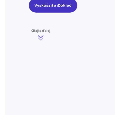
Vyskúšajte iDoklad
Čítajte ďalej