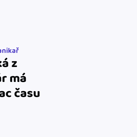
m dokladom.
 systémy
vať za vás. Vďaka
, bankou, CRM a
anikař
á z
ár má
ac času