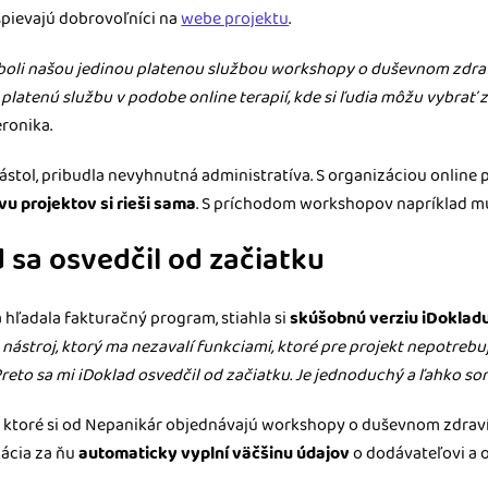
ispievajú dobrovoľníci na
webe projektu
.
oli našou jedinou platenou službou workshopy o duševnom zdraví pr
platenú službu v podobe online terapií, kde si ľudia môžu vybrať z
eronika.
rástol, pribudla nevyhnutná administratíva. S organizáciou online
vu projektov si rieši sama
. S príchodom workshopov napríklad mus
 sa osvedčil od začiatku
 hľadala fakturačný program, stiahla si
skúšobnú verziu iDoklad
 nástroj, ktorý ma nezavalí funkciami, ktoré pre projekt nepotreb
reto sa mi iDoklad osvedčil od začiatku. Je jednoduchý a ľahko so
y, ktoré si od Nepanikár objednávajú workshopy o duševnom zdraví,
kácia za ňu
automaticky vyplní väčšinu údajov
o dodávateľovi a o