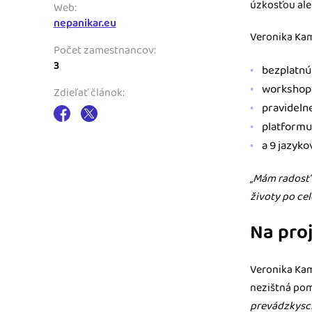
úzkosťou ale
Web:
nepanikar.eu
Veronika Kam
Počet zamestnancov:
3
bezplatnú 
workshopy
Zdieľať článok:
pravideln
platformu
a 9 jazyko
„Mám radosť z
životy po cel
Na pro
Veronika Kam
nezištná pom
prevádzkysch