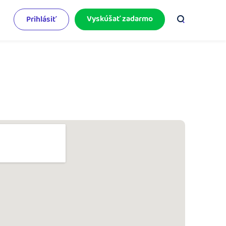
Vyskúšať zadarmo
Prihlásiť
odnikateľský servis
e mnoho
rinášame vám aktuality o podnikaní.
pýtajte sa nás
racujete v iDoklade a potrebujete poradiť?
 službami.