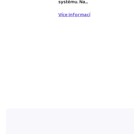
systému. Na...
nonstop prístup k vaši
Více informací
Prepojenie na ďalšie
Nechajte iDoklad praco
prepojeniu s e-shopom
ďalšími aplikáciami.