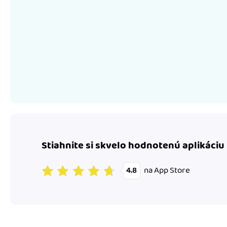
Stiahnite si skvelo hodnotenú aplikáciu
na App Store
4.8