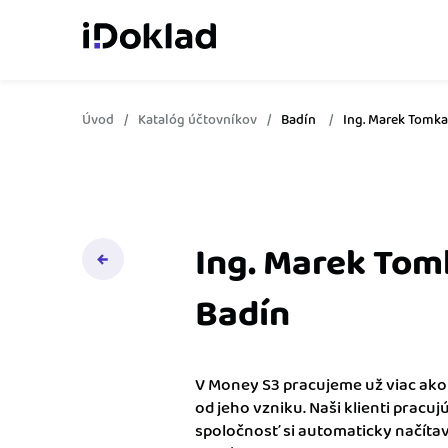
Úvod
Katalóg účtovníkov
Badín
Ing. Marek Tomka
Online fakturácia
Vytvárajte doklady jed
zaškolenia.
Správa kontaktov
Získajte kontrolu nad 
Ing. Marek Tom
obchodnými kontaktmi.
Badín
Sledovanie cashflow
Vymeňte počítanie za 
o výdavkoch a príjmoch
V Money S3 pracujeme už viac ako
od jeho vzniku. Naši klienti pracuj
Spolupráca s účtovn
spoločnosť si automaticky načíta
Dajte účtovníkovi to, č