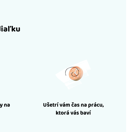
diaľku
y na
Ušetrí vám čas na prácu,
ktorá vás baví