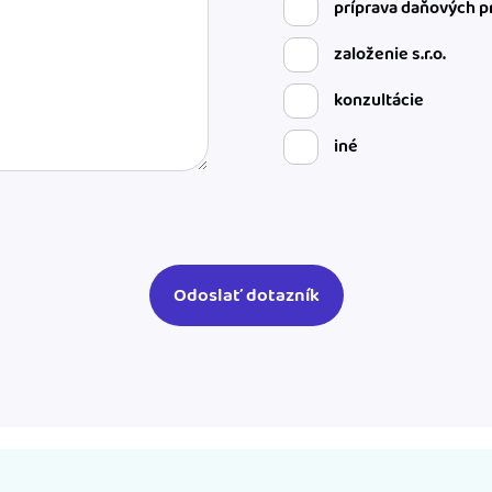
príprava daňových p
založenie s.r.o.
konzultácie
iné