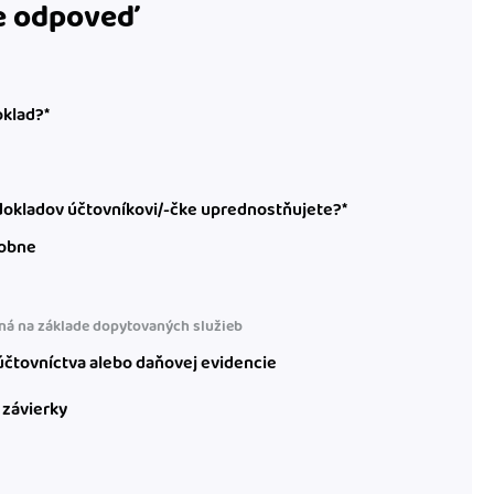
te odpoveď
oklad?*
okladov účtovníkovi/-čke uprednostňujete?*
obne
á na základe dopytovaných služieb
čtovníctva alebo daňovej evidencie
 závierky