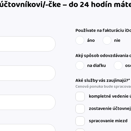
 účtovníkovi/-čke – do 24 hodín má
Používate na fakturáciu iD
áno
nie
Aký spôsob odovzdávania d
na diaľku
os
Aké služby vás zaujímajú?*
Cenová ponuka bude spracovan
kompletné vedenie ú
zostavenie účtovnej
spracovanie miezd