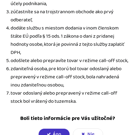
účely podnikania,
zúčastníte sa na trojstrannom obchode ako prvý
odberateľ,
dodáte službu s miestom dodania v inom členskom
štáte EÚ podľa § 15 ods. 1 zákona o dani z pridanej
hodnoty osobe, ktorá je povinná z tejto služby zaplatiť
DPH,
odošlete alebo prepravíte tovar v režime call-off stock,
zdaniteľná osoba, pre ktorú bol tovar odoslaný alebo
prepravený v režime call-off stock, bola nahradená
inou zdaniteľnou osobou,
tovar odoslaný alebo prepravený v režime call-off
stock bol vrátený do tuzemska.
Boli tieto informácie pre Vás užitočné?
Áno
Nie