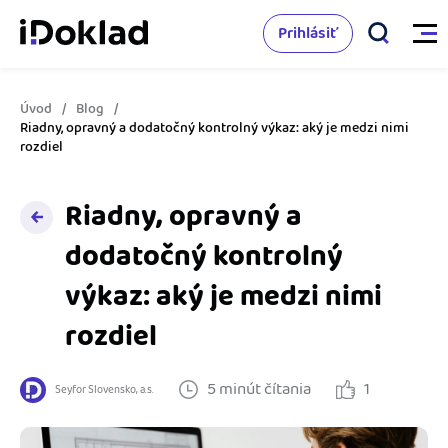
Prihlásiť
Úvod
Blog
Vlastnosti
Riadny, opravný a dodatočný kontrolný výkaz: aký je medzi nimi
rozdiel
Online fakturácia
Cenník
Riadny, opravný a
Správa kontaktov
dodatočný kontrolný
Vzdelanie
Sledovanie cashflow
výkaz: aký je medzi nimi
Nápoveda
Spolupráca s účtovníkom
rozdiel
Vyskúšať zadarmo
Ako začať s podnikaním
Prepojenie na ďalšie systémy
5 minút čítania
1
Seyfor Slovensko, a.s.
Ako sa vyznať vo fakturácii
Spriatelení účtovníci