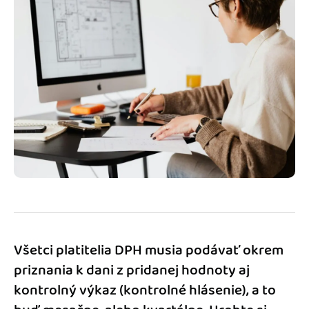
Blog
Katalóg doplnkov
Podnikateľský servis
Spýtajte sa nás
Všetci platitelia DPH musia podávať okrem
priznania k dani z pridanej hodnoty aj
kontrolný výkaz (kontrolné hlásenie), a to