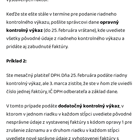
Keďže ste ešte stále v termíne pre podanie riadneho
kontrolného výkazu, pošlite správcovi dane
opravný
kontrolný výkaz
(do 25. februára vrátane), kde uvediete
všetky pôvodné údaje z riadneho kontrolného výkazu a
pridáte aj zabudnuté faktúry.
Príklad 2:
Ste mesačný platiteľ DPH. Dňa 25. februára podáte riadny
kontrolný výkaz, ale 3. marca zistíte, že ste v ňom zle uviedli
číslo jednej faktúry, IČ DPH odberateľa a základ dane.
V tomto prípade podáte
dodatočný kontrolný výkaz
, v
ktorom v jednom riadku v každom stĺpci uvediete pôvodné
nesprávne údaje z vystavenej faktúry s kódom opravy 1 pre
zrušenie záznamu a v druhom riadku v každom stĺpci
uvediete nové správne údaje z vyhotovenej faktúry s