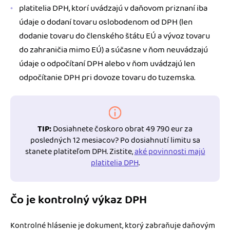
platitelia DPH, ktorí uvádzajú v daňovom priznaní iba
údaje o dodaní tovaru oslobodenom od DPH (len
dodanie tovaru do členského štátu EÚ a vývoz tovaru
do zahraničia mimo EÚ) a súčasne v ňom neuvádzajú
údaje o odpočítaní DPH alebo v ňom uvádzajú len
odpočítanie DPH pri dovoze tovaru do tuzemska.
TIP:
Dosiahnete čoskoro obrat 49 790 eur za
posledných 12 mesiacov? Po dosiahnutí limitu sa
stanete platiteľom DPH. Zistite,
aké povinnosti majú
platitelia DPH
.
Čo je kontrolný výkaz DPH
Kontrolné hlásenie je dokument, ktorý zabraňuje daňovým