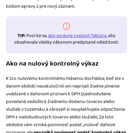
kódom opravy 2 pre nový záznam.
TIP:
Pozrite sa,
ako správne vystaviť faktúru
, aby
obsahovala všetky zákonom predpísané náležitosti.
Ako na nulový kontrolný výkaz
K tzv. nulovému kontrolnému hláseniu dochádza, keď ste v
danom období neuskutočnili ani neprijali žiadne plnenie
uvádzané v daňovom priznaní k DPH (zjednodušene
povedané nedošlo k žiadnemu dodaniu tovarov alebo
služieb v tuzemsku a zároveň si neuplatňujete odpočítanie
DPH z nadobudnutých tovarov alebo služieb). Za toto
obdobie vám vzniká povinnosť podať „nulové“ daňové
priznanie, ale
nevzniká povinnosť podať kontrolný výkaz
.