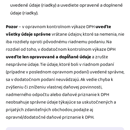
uvedené údaje (riadky) a uvediete opravené a doplnené
údaje (riadky).
Pozor
– v opravnom kontrolnom výkaze DPH
uveďte
všetky údaje správne
vrátane údajov, ktoré sa nemenia, nie
iba rozdiely oproti pôvodnému riadnemu podaniu. Na
rozdiel od toho, v dodatočnom kontrolnom výkaze DPH
uveďte len opravované a dopĺňané údaje
a zrušte
nesprávne údaje. Tie údaje, ktoré boli v riadnom podaní
(prípadne v poslednom opravnom podaní) uvedené správne,
sa v dodatočnom podaní neuvádzajú. Ak vedie chyba k
zvýšeniu či zníženiu vlastnej daňovej povinnosti,
nadmerného odpočtu alebo daňové priznanie k DPH
neobsahuje správne údaje týkajúce sa uskutočnených a
prijatých zdaniteľných obchodov, podajte aj
opravné/dodatočné daňové priznanie k DPH.