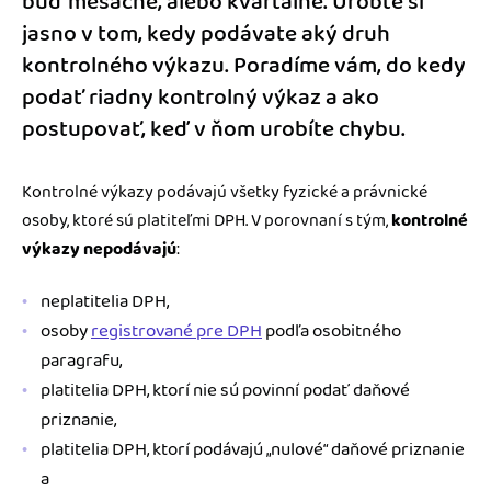
buď mesačne, alebo kvartálne. Urobte si
jasno v tom, kedy podávate aký druh
kontrolného výkazu. Poradíme vám, do kedy
podať riadny kontrolný výkaz a ako
postupovať, keď v ňom urobíte chybu.
Kontrolné výkazy podávajú všetky fyzické a právnické
osoby, ktoré sú platiteľmi DPH. V porovnaní s tým,
kontrolné
výkazy nepodávajú
:
neplatitelia DPH,
osoby
registrované pre DPH
podľa osobitného
paragrafu,
platitelia DPH, ktorí nie sú povinní podať daňové
priznanie,
platitelia DPH, ktorí podávajú „nulové“ daňové priznanie
a