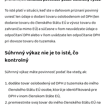
To isté platí v situácii, keď ste v daňovom priznaní povinný
uviesť len údaje o dodaní tovaru oslobodenom od DPH (len
dodanie tovaru do členského štátu EÚ a vývoz tovaru do
zahraničia mimo EÚ) a súčasne v ňom neuvádzate údaje o
odpočítaní DPH alebo v ňom uvádzate len odpočítanie DPH
pri dovoze tovaru do tuzemska.
Súhrnný výkaz nie je to isté, čo
kontrolný
Súhrnný výkaz máte povinnosť podať iba vtedy, ak:
dodáte tovar oslobodený od DPH z tuzemska do iného
členského štátu EÚ osobe, ktorá je identifikovaná pre
DPH v inom členskom štáte EÚ,
premiestnite svoj tovar do iného členského štátu EÚ na