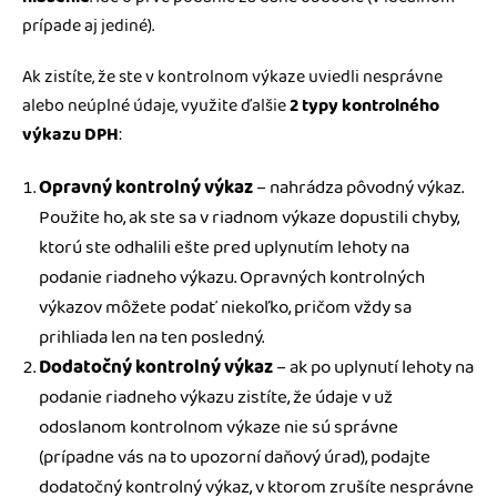
prípade aj jediné).
Ak zistíte, že ste v kontrolnom výkaze uviedli nesprávne
alebo neúplné údaje, využite ďalšie
2 typy kontrolného
výkazu DPH
:
Opravný kontrolný výkaz
– nahrádza pôvodný výkaz.
Použite ho, ak ste sa v riadnom výkaze dopustili chyby,
ktorú ste odhalili ešte pred uplynutím lehoty na
podanie riadneho výkazu. Opravných kontrolných
výkazov môžete podať niekoľko, pričom vždy sa
prihliada len na ten posledný.
Dodatočný kontrolný výkaz
– ak po uplynutí lehoty na
podanie riadneho výkazu zistíte, že údaje v už
odoslanom kontrolnom výkaze nie sú správne
(prípadne vás na to upozorní daňový úrad), podajte
dodatočný kontrolný výkaz, v ktorom zrušíte nesprávne