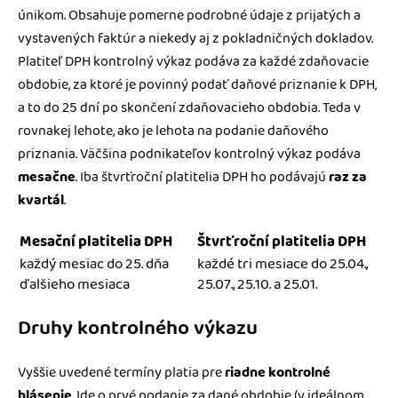
únikom. Obsahuje pomerne podrobné údaje z prijatých a
vystavených faktúr a niekedy aj z pokladničných dokladov.
Platiteľ DPH kontrolný výkaz podáva za každé zdaňovacie
obdobie, za ktoré je povinný podať daňové priznanie k DPH,
a to do 25 dní po skončení zdaňovacieho obdobia. Teda v
rovnakej lehote, ako je lehota na podanie daňového
priznania. Väčšina podnikateľov kontrolný výkaz podáva
mesačne
. Iba štvrťroční platitelia DPH ho podávajú
raz za
kvartál
.
Mesační platitelia DPH
Štvrťroční platitelia DPH
každý mesiac do 25. dňa
každé tri mesiace do 25.04.,
ďalšieho mesiaca
25.07., 25.10. a 25.01.
Druhy kontrolného výkazu
Vyššie uvedené termíny platia pre
riadne kontrolné
hlásenie
. Ide o prvé podanie za dané obdobie (v ideálnom