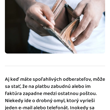
Blog
Katalóg doplnkov
Podnikateľský servis
Spýtajte sa nás
Aj keď máte spoľahlivých odberateľov, môže
sa stať, že na platbu zabudnú alebo im
faktúra zapadne medzi ostatnou poštou.
Niekedy ide o drobný omyl, ktorý vyrieši
jeden e-mail alebo telefonát. Inokedy sa