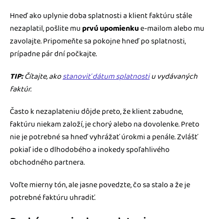
Hneď ako uplynie doba splatnosti a klient faktúru stále
nezaplatil, pošlite mu
prvú upomienku
e-mailom alebo mu
zavolajte. Pripomeňte sa pokojne hneď po splatnosti,
prípadne pár dní počkajte.
TIP:
Čítajte, ako
stanoviť dátum splatnosti
u vydávaných
faktúr.
Často k nezaplateniu dôjde preto, že klient zabudne,
faktúru niekam založí, je chorý alebo na dovolenke. Preto
nie je potrebné sa hneď vyhrážať úrokmi a penále. Zvlášť
pokiaľ ide o dlhodobého a inokedy spoľahlivého
obchodného partnera.
Voľte mierny tón, ale jasne povedzte, čo sa stalo a že je
potrebné faktúru uhradiť.