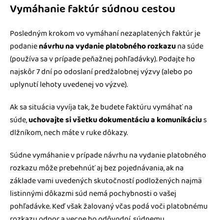
Vymáhanie faktúr súdnou cestou
Posledným krokom vo vymáhaní nezaplatených faktúr je
podanie
návrhu na vydanie platobného rozkazu
na súde
(používa sa v prípade peňažnej pohľadávky). Podajte ho
najskôr 7 dní po odoslaní predžalobnej výzvy (alebo po
uplynutí lehoty uvedenej vo výzve).
Ak sa situácia vyvíja tak, že budete faktúru vymáhať na
súde,
uchovajte si všetku dokumentáciu a komunikáciu
s
dlžníkom, nech máte v ruke dôkazy.
Súdne vymáhanie v prípade návrhu na vydanie platobného
rozkazu môže prebehnúť aj bez pojednávania, ak na
základe vami uvedených skutočností podložených najmä
listinnými dôkazmi súd nemá pochybnosti o vašej
pohľadávke. Keď však žalovaný včas podá voči platobnému
rozkazu odpor a vecne ho odôvodní, súdnemu