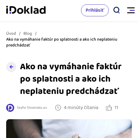
Prihlásiť
Úvod
Blog
Vlastnosti
Ako na vymáhanie faktúr po splatnosti a ako ich neplateniu
predchádzať
Online fakturácia
Cenník
Ako na vymáhanie faktúr
Správa kontaktov
po splatnosti a ako ich
Vzdelanie
Sledovanie cashflow
neplateniu predchádzať
Nápoveda
Spolupráca s účtovníkom
4 minúty čítania
11
Seyfor Slovensko, a.s.
Vyskúšať zadarmo
Ako začať s podnikaním
Prepojenie na ďalšie systémy
Ako sa vyznať vo fakturácii
Spriatelení účtovníci