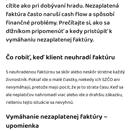
cítite ako pri dobývaní hradu. Nezaplatená
faktúra často naruší cash flow a spôsobí
finančné problémy. Prečítajte si, ako sa
dlžníkom pripomenúť a kedy pristúpiť k
vymáhaniu nezaplatenej faktúry.
Čo robiť, keď klient neuhradí faktúru
S neuhradenou faktúrou sa skôr alebo neskôr stretne každý
živnostník. Pokiaľ ide o malé čiastky, niekedy ich SZČO ani
nevymáhajú, pretože majú pocit, že je to strata času. Keď sa
ale neplatičov nahromadí viac alebo ide o drahšiu zákazku,
riešeniu tejto situácie sa nevyhnú.
Vymáhanie nezaplatenej faktúry –
upomienka