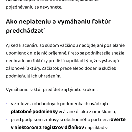
pojednávaniu sa nevyhnete.
Ako neplateniu a vymáhaniu faktúr
predchádzať
Aj keď k scenáru so súdom väčšinou nedôjde, ani posielanie
upomienok nie je nič príjemné. Preto sa podnikatelia snažia
neuhradeniu faktúry predísť napríklad tým, že vystavujú
zálohové faktúry. Začiatok práce alebo dodanie služieb
podmieňujú ich uhradením.
Vymáhaniu faktúr predídete aj týmito krokmi:
v zmluve a obchodných podmienkach uvádzajte
platobné podmienky
vrátane úroku z omeškania,
pred podpisom zmluvy si obchodného partnera
overte
v niektorom z registrov dlžníkov
napríklad v