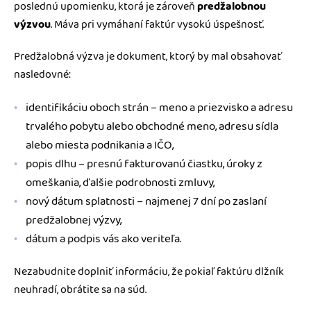
poslednú upomienku, ktorá je zároveň
predžalobnou
výzvou
. Máva pri vymáhaní faktúr vysokú úspešnosť.
Predžalobná výzva je dokument, ktorý by mal obsahovať
nasledovné:
identifikáciu oboch strán – meno a priezvisko a adresu
trvalého pobytu alebo obchodné meno, adresu sídla
alebo miesta podnikania a IČO,
popis dlhu – presnú fakturovanú čiastku, úroky z
omeškania, ďalšie podrobnosti zmluvy,
nový dátum splatnosti – najmenej 7 dní po zaslaní
predžalobnej výzvy,
dátum a podpis vás ako veriteľa.
Nezabudnite doplniť informáciu, že pokiaľ faktúru dlžník
neuhradí, obrátite sa na súd.