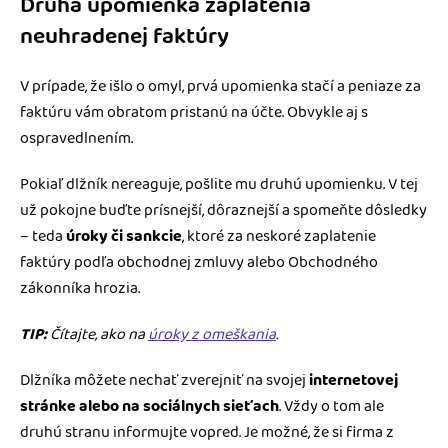
Druhá upomienka zaplatenia
neuhradenej faktúry
V prípade, že išlo o omyl, prvá upomienka stačí a peniaze za
faktúru vám obratom pristanú na účte. Obvykle aj s
ospravedlnením.
Pokiaľ dlžník nereaguje, pošlite mu druhú upomienku. V tej
už pokojne buďte prísnejší, dôraznejší a spomeňte dôsledky
– teda
úroky či sankcie
, ktoré za neskoré zaplatenie
faktúry podľa obchodnej zmluvy alebo Obchodného
zákonníka hrozia.
TIP:
Čítajte, ako na
úroky z omeškania
.
Dlžníka môžete nechať zverejniť na svojej
internetovej
stránke alebo na sociálnych sieťach
. Vždy o tom ale
druhú stranu informujte vopred. Je možné, že si firma z