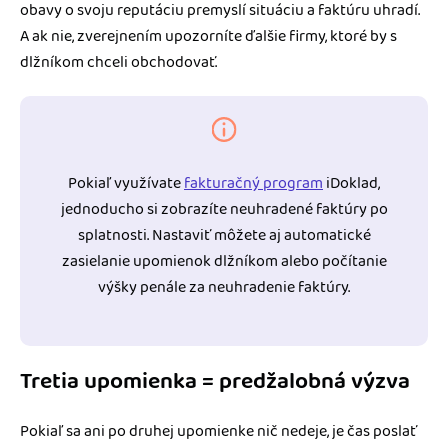
obavy o svoju reputáciu premyslí situáciu a faktúru uhradí.
A ak nie, zverejnením upozorníte ďalšie firmy, ktoré by s
dlžníkom chceli obchodovať.
Pokiaľ využívate
fakturačný program
iDoklad,
jednoducho si zobrazíte neuhradené faktúry po
splatnosti. Nastaviť môžete aj automatické
zasielanie upomienok dlžníkom alebo počítanie
výšky penále za neuhradenie faktúry.
Tretia upomienka = predžalobná výzva
Pokiaľ sa ani po druhej upomienke nič nedeje, je čas poslať