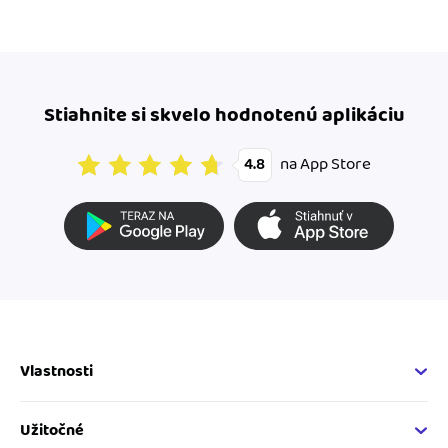
Stiahnite si skvelo hodnotenú aplikáciu
na App Store
4.8
Vlastnosti
Fakturačné vlastnosti
Online fakturácia
Užitočné
Správa kontaktov