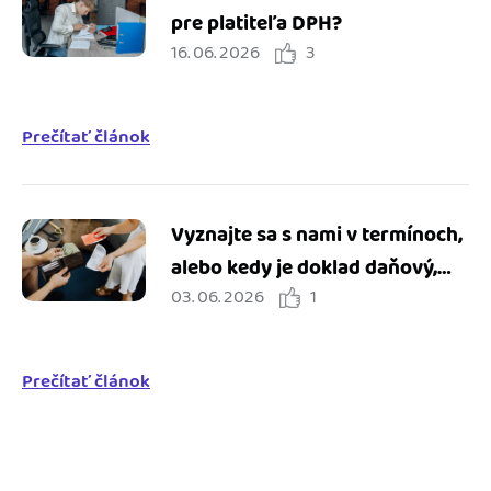
pre platiteľa DPH?
16. 06. 2026
3
Prečítať článok
Vyznajte sa s nami v termínoch,
alebo kedy je doklad daňový,
03. 06. 2026
1
ako sa líši od dokladu o kúpe a
čo je to pokladničný doklad?
Prečítať článok