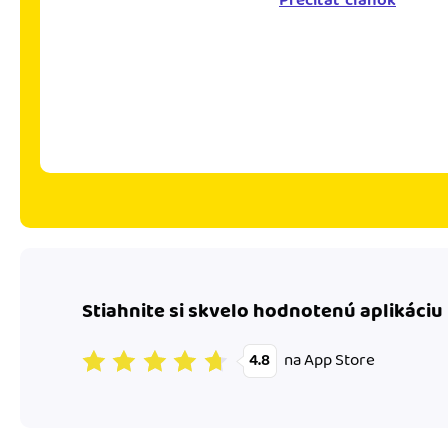
Prečítať článok
Stiahnite si skvelo hodnotenú aplikáciu
na App Store
4.8