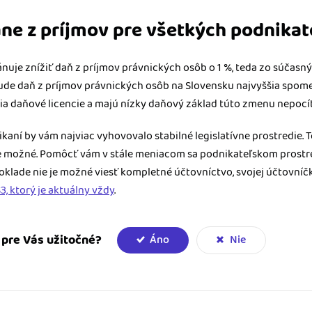
ane z príjmov pre všetkých podnika
nuje znížiť daň z príjmov právnických osôb o 1 %, teda zo súčasnýc
ude daň z príjmov právnických osôb na Slovensku najvyššia spomed
atia daňové licencie a majú nízky daňový základ túto zmenu nepocít
ikaní by vám najviac vyhovovalo stabilné legislatívne prostredie. 
je možné. Pomôcť vám v stále meniacom sa podnikateľskom prostr
Doklade nie je možné viesť kompletné účtovníctvo, svojej účtovní
, ktorý je aktuálny vždy
.
e pre Vás užitočné?
Áno
Nie