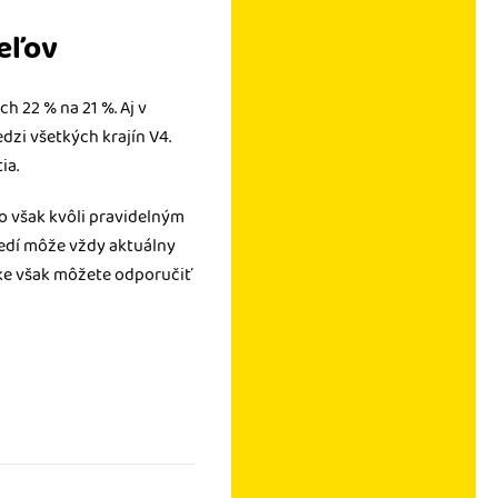
teľov
h 22 % na 21 %. Aj v
zi všetkých krajín V4.
ia.
To však kvôli pravidelným
edí môže vždy aktuálny
čke však môžete odporučiť