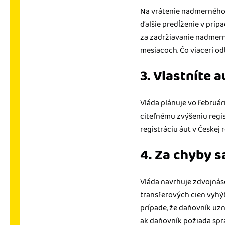
Na vrátenie nadmerného 
ďalšie predĺženie v príp
za zadržiavanie nadmern
mesiacoch. Čo viacerí o
3. Vlastníte
Vláda plánuje vo február
citeľnému zvýšeniu regis
registráciu áut v Českej
4. Za chyby sa
Vláda navrhuje zdvojnás
transferových cien vyhý
prípade, že daňovník uzn
ak daňovník požiada spr