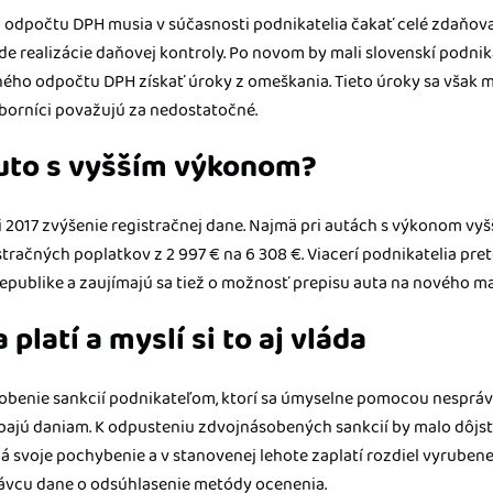
odpočtu DPH musia v súčasnosti podnikatelia čakať celé zdaňova
ade realizácie daňovej kontroly. Po novom by mali slovenskí podn
ého odpočtu DPH získať úroky z omeškania. Tieto úroky sa však m
dborníci považujú za nedostatočné.
 auto s vyšším výkonom?
i 2017 zvýšenie registračnej dane. Najmä pri autách s výkonom vyš
tračných poplatkov z 2 997 € na 6 308 €. Viacerí podnikatelia pre
 republike a zaujímajú sa tiež o možnosť prepisu auta na nového maj
 platí a myslí si to aj vláda
obenie sankcií podnikateľom, ktorí sa úmyselne pomocou nesprá
bajú daniam. K odpusteniu zdvojnásobených sankcií by malo dôjsť
á svoje pochybenie a v stanovenej lehote zaplatí rozdiel vyrubenej
ávcu dane o odsúhlasenie metódy ocenenia.