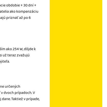
cie obdobie + 30 dní +
ikatelia ako kompenzáciu
ajú priznať až po 6
ším ako 254 W, dôjde k
to už teraz zvažujú
iteľa.
vne určených
 v dvoch prípadoch. V
 dane. Taktiež v prípade,