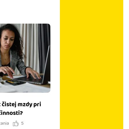
 čistej mzdy pri
činnosti?
tania
5