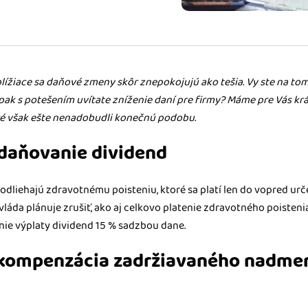
m dokladom.
 systémy
vať za vás. Vďaka
, bankou, CRM a
žiace sa daňové zmeny skôr znepokojujú ako tešia. Vy ste na tom 
pak s potešením uvítate zníženie daní pre firmy? Máme pre Vás kr
é však ešte nenadobudli konečnú podobu.
zdaňovanie dividend
podliehajú zdravotnému poisteniu, ktoré sa platí len do vopred 
vláda plánuje zrušiť, ako aj celkovo platenie zdravotného poisteni
nie výplaty dividend 15 % sadzbou dane.
a kompenzácia zadržiavaného nadme