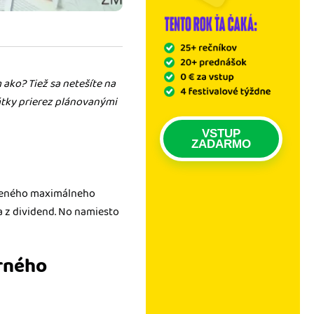
ako? Tiež sa netešíte na
átky prierez plánovanými
VSTUP
ZADARMO
určeného maximálneho
a z dividend. No namiesto
rného