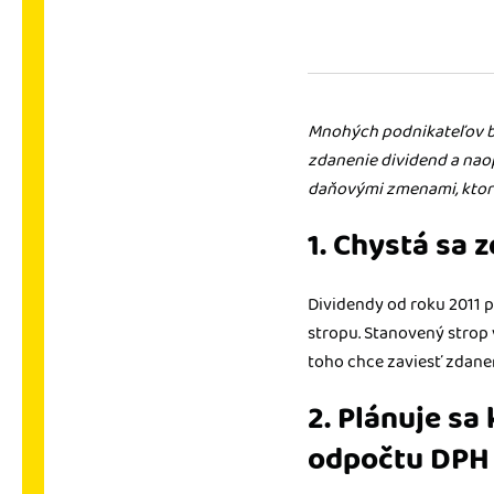
nonstop prístup k vaši
Prepojenie na ďalšie
Nechajte iDoklad praco
prepojeniu s e-shopom
Mnohých podnikateľov blí
ďalšími aplikáciami.
zdanenie dividend a nao
daňovými zmenami, ktor
1. Chystá sa 
Dividendy od roku 2011 
stropu. Stanovený strop 
toho chce zaviesť zdane
2. Plánuje s
odpočtu DPH