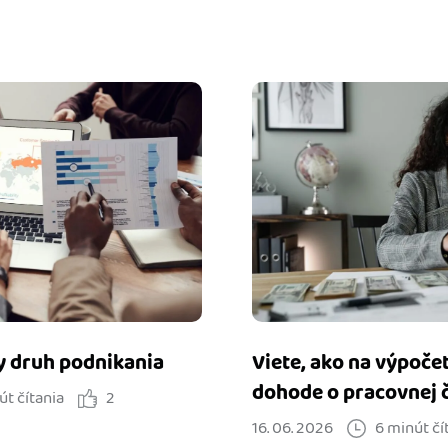
y druh podnikania
Viete, ako na výpočet
dohode o pracovnej 
út čítania
2
16. 06. 2026
6 minút čí