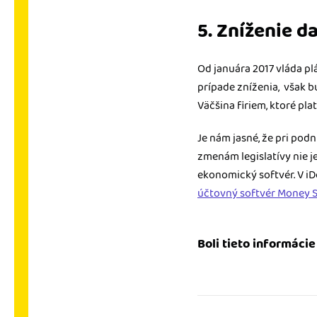
5. Zníženie d
Od januára 2017 vláda plá
prípade zníženia, však b
Väčšina firiem, ktoré pl
Je nám jasné, že pri podn
zmenám legislatívy nie 
ekonomický softvér. V i
účtovný softvér Money S3
Boli tieto informáci