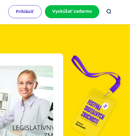
Vyskúšať zadarmo
Prihlásiť
odnikateľský servis
e mnoho
rinášame vám aktuality o podnikaní.
pýtajte sa nás
racujete v iDoklade a potrebujete poradiť?
 službami.