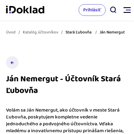
Prihlásiť
Úvod
Katalóg účtovníkov
Stará Ľubovňa
Ján Nemergut
Vlastnosti
Online fakturácia
Cenník
Správa kontaktov
Ján Nemergut - Účtovník Stará
Vzdelanie
Sledovanie cashflow
Ľubovňa
Nápoveda
Spolupráca s účtovníkom
Vyskúšať zadarmo
Ako začať s podnikaním
Volám sa Ján Nemergut, ako účtovník v meste Stará
Prepojenie na ďalšie systémy
Ľubovňa, poskytujem kompletne vedenie
Ako sa vyznať vo fakturácii
jednoduchého a podvojného účtovníctva. Vďaka
Spriatelení účtovníci
mladému a inovatívnemu prístupu prinášam riešenia,