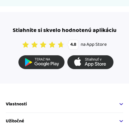
Stiahnite si skvelo hodnotenú aplikáciu
na App Store
4.8
Vlastnosti
Fakturačné vlastnosti
Online fakturácia
Užitočné
Správa kontaktov
Nápoveda