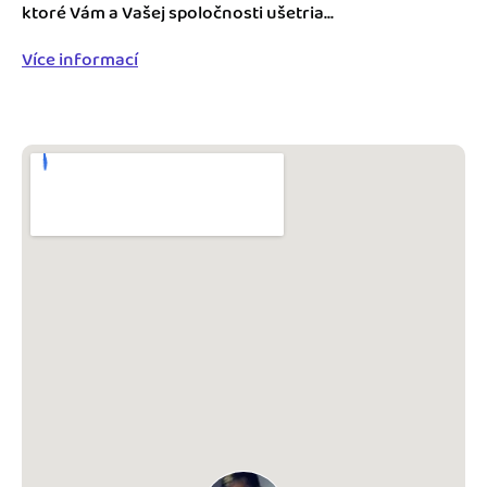
Blog
ktoré Vám a Vašej spoločnosti ušetria...
Katalóg doplnkov
Podnikateľský servis
Více informací
Spýtajte sa nás