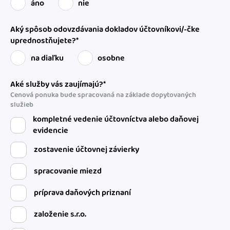
áno
nie
Aký spôsob odovzdávania dokladov účtovníkovi/-čke
uprednostňujete?*
na diaľku
osobne
Aké služby vás zaujímajú?*
Cenová ponuka bude spracovaná na základe dopytovaných
služieb
kompletné vedenie účtovníctva alebo daňovej
evidencie
zostavenie účtovnej závierky
spracovanie miezd
príprava daňových priznaní
založenie s.r.o.