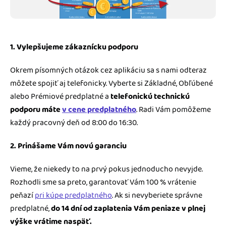
1. Vylepšujeme zákaznícku podporu
Okrem písomných otázok cez aplikáciu sa s nami odteraz
môžete spojiť aj telefonicky. Vyberte si Základné, Obľúbené
alebo Prémiové predplatné a
telefonickú technickú
podporu
máte
v cene predplatného
. Radi Vám pomôžeme
každý pracovný deň od 8:00 do 16:30.
2. Prinášame Vám novú garanciu
Vieme, že niekedy to na prvý pokus jednoducho nevyjde.
Rozhodli sme sa preto, garantovať Vám 100 % vrátenie
peňazí
pri kúpe predplatného
. Ak si nevyberiete správne
predplatné,
do 14 dní od zaplatenia Vám peniaze v plnej
výške vrátime naspäť.