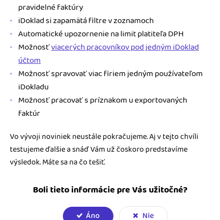
pravidelné faktúry
iDoklad si zapamätá filtre v zoznamoch
Automatické upozornenie na limit platiteľa DPH
Možnosť
viacerých pracovníkov pod jedným iDoklad
účtom
Možnosť spravovať viac firiem jedným používateľom
iDokladu
Možnosť pracovať s príznakom u exportovaných
faktúr
Vo vývoji noviniek neustále pokračujeme. Aj v tejto chvíli
testujeme ďalšie a
snáď Vám už čoskoro predstavíme
výsledok. Máte sa na čo tešiť.
Boli tieto informácie pre Vás užitočné?
Áno
Nie