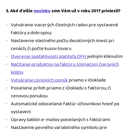
3. Aké ďalšie
novinky
sme Vám už v roku 2017 priniesli?
Vytváranie viacerých číselných radov pre vystavené
faktúry a dobropisy
Nastavenie vlastného počtu desatinných miest pri
cenách, či počte kusov tovaru
Overenie spoľahlivosti platiteľa DPH
jedným kliknutím
Načítanie produktov na faktúru snímačom čiarových
kódov
Vytváranie cenových ponúk
priamo v iDoklade
Posielanie príloh priamo z iDokladu s faktúrou, či
cenovou ponukou
Automatické odosielanie faktúr účtovníkovi hneď po
vystavení
Úpravy šablón e-mailov posielaných s faktúrami
Nastavenie pevného variabilného symbolu pre