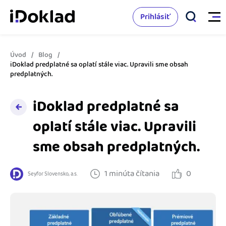
Prihlásiť
Úvod
Blog
Vlastnosti
iDoklad predplatné sa oplatí stále viac. Upravili sme obsah
predplatných.
Online fakturácia
Cenník
iDoklad predplatné sa
Správa kontaktov
oplatí stále viac. Upravili
Vzdelanie
Sledovanie cashflow
sme obsah predplatných.
Nápoveda
Spolupráca s účtovníkom
1 minúta čítania
0
Seyfor Slovensko, a.s.
Vyskúšať zadarmo
Ako začať s podnikaním
Prepojenie na ďalšie systémy
Ako sa vyznať vo fakturácii
Spriatelení účtovníci