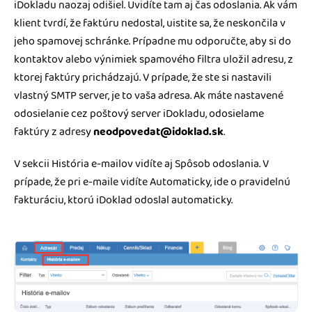
iDokladu naozaj odišiel. Uvidíte tam aj čas odoslania. Ak vám
klient tvrdí, že faktúru nedostal, uistite sa, že neskončila v
jeho spamovej schránke. Prípadne mu odporučte, aby si do
kontaktov alebo výnimiek spamového filtra uložil adresu, z
ktorej faktúry prichádzajú. V prípade, že ste si nastavili
vlastný SMTP server, je to vaša adresa. Ak máte nastavené
odosielanie cez poštový server iDokladu, odosielame
faktúry z adresy
neodpovedat@idoklad.sk
.
V sekcii História e-mailov vidíte aj Spôsob odoslania. V
prípade, že pri e-maile vidíte Automaticky, ide o pravidelnú
fakturáciu, ktorú iDoklad odoslal automaticky.