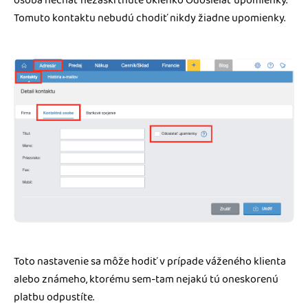
osoba nechať nezaškrtnuté okienko Odosielať upomienky.
Tomuto kontaktu nebudú chodiť nikdy žiadne upomienky.
Toto nastavenie sa môže hodiť v prípade váženého klienta
alebo známeho, ktorému sem-tam nejakú tú oneskorenú
platbu odpustíte.