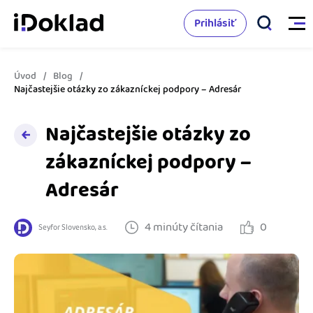
Prihlásiť
Úvod
Blog
Vlastnosti
Najčastejšie otázky zo zákazníckej podpory – Adresár
Online fakturácia
Najčastejšie otázky zo
Cenník
zákazníckej podpory –
Správa kontaktov
Vzdelanie
Adresár
Sledovanie cashflow
Nápoveda
Spolupráca s účtovníkom
4 minúty čítania
0
Seyfor Slovensko, a.s.
Vyskúšať zadarmo
Ako začať s podnikaním
Prepojenie na ďalšie systémy
Ako sa vyznať vo fakturácii
Spriatelení účtovníci