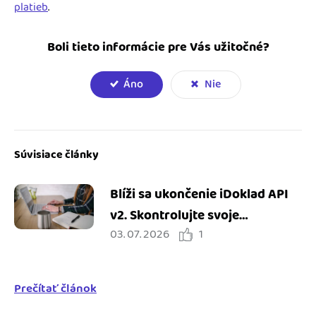
platieb
.
Boli tieto informácie pre Vás užitočné?
Áno
Nie
Súvisiace články
Blíži sa ukončenie iDoklad API
v2. Skontrolujte svoje
03. 07. 2026
1
integrácie
Prečítať článok