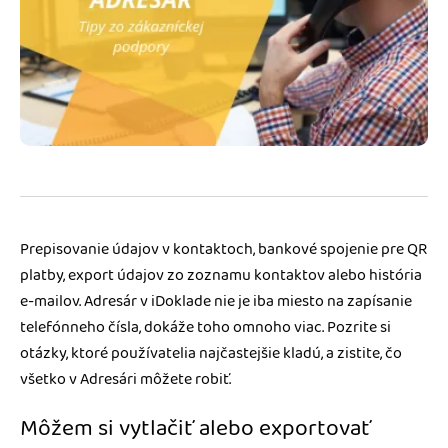
Blog
Katalóg doplnkov
Podnikateľský servis
Spýtajte sa nás
Prepisovanie údajov v kontaktoch, bankové spojenie pre QR
platby, export údajov zo zoznamu kontaktov alebo história
e-mailov. Adresár v iDoklade nie je iba miesto na zapísanie
telefónneho čísla, dokáže toho omnoho viac. Pozrite si
otázky, ktoré používatelia najčastejšie kladú, a zistite, čo
všetko v Adresári môžete robiť.
Môžem si vytlačiť alebo exportovať