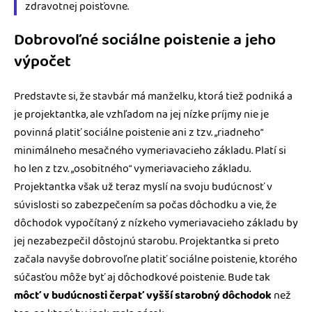
zdravotnej poisťovne.
Dobrovoľné sociálne poistenie a jeho
výpočet
Predstavte si, že stavbár má manželku, ktorá tiež podniká a
je projektantka, ale vzhľadom na jej nízke príjmy nie je
povinná platiť sociálne poistenie ani z tzv. „riadneho“
minimálneho mesačného vymeriavacieho základu. Platí si
ho len z tzv. „osobitného“ vymeriavacieho základu.
Projektantka však už teraz myslí na svoju budúcnosť v
súvislosti so zabezpečením sa počas dôchodku a vie, že
dôchodok vypočítaný z nízkeho vymeriavacieho základu by
jej nezabezpečil dôstojnú starobu. Projektantka si preto
začala navyše dobrovoľne platiť sociálne poistenie, ktorého
súčasťou môže byť aj dôchodkové poistenie. Bude tak
môcť v budúcnosti čerpať vyšší starobný dôchodok
než