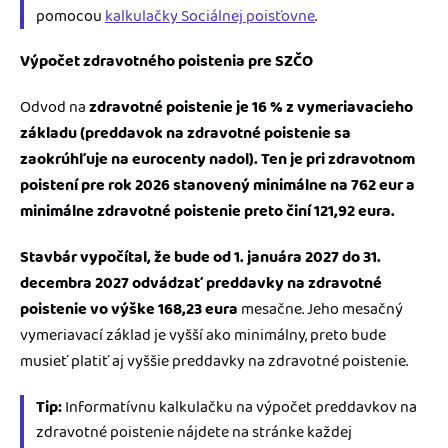
pomocou
kalkulačky Sociálnej poisťovne
.
Výpočet zdravotného poistenia pre SZČO
Odvod na
zdravotné poistenie je 16 % z vymeriavacieho
základu (preddavok na zdravotné poistenie sa
zaokrúhľuje na eurocenty nadol). Ten je pri zdravotnom
poistení pre rok 2026 stanovený minimálne na 762 eur a
minimálne zdravotné poistenie preto činí 121,92 eura.
Stavbár vypočítal, že bude od 1. januára 2027 do 31.
decembra 2027 odvádzať preddavky na zdravotné
poistenie vo výške 168,23
eura
mesačne. Jeho mesačný
vymeriavací základ je vyšší ako minimálny, preto bude
musieť platiť aj vyššie preddavky na zdravotné poistenie.
Tip:
Informatívnu kalkulačku na výpočet preddavkov na
zdravotné poistenie nájdete na stránke každej