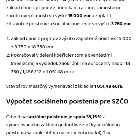
základ dane z príjmov z podnikania a z inej samostatnej
zárobkovej činnosti vo výške
15 000 eur
a zaplatil
zdravotné poistenie a sociálne poistenie vo výške
3 750 eur
.
Základ dane z príjmov zvýšil o zaplatené poistné: 15 000
+ 3 750 = 18 750 eur.
Pokračoval v delení koeficientom a dvanástimi
(mesiacmi) a výsledok zaokrúhlil na eurocenty nadol: 18
750 / 1,486 / 12 = 1 051,48 eura.
Stavbárov mesačný vymeriavací základ je
1 051,48 eura
.
Výpočet sociálneho poistenia pre SZČO
Odvod na
sociálne poistenie je spolu 33,15 %
z
vymeriavacieho základu (jednotlivé zložky sociálneho
poistenia sa zaokrúhľujú na eurocenty nadol). Tzv.