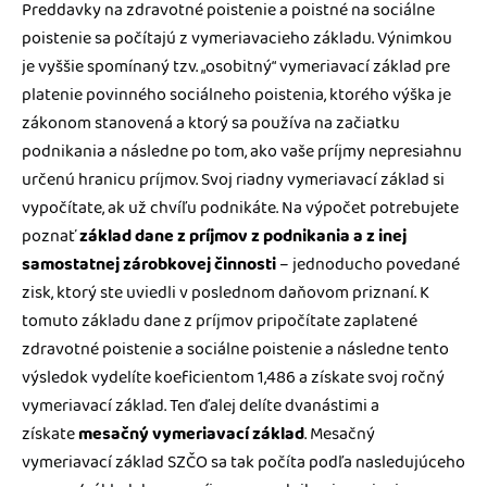
Preddavky na zdravotné poistenie a poistné na sociálne
poistenie sa počítajú z vymeriavacieho základu. Výnimkou
je vyššie spomínaný tzv. „osobitný“ vymeriavací základ pre
platenie povinného sociálneho poistenia, ktorého výška je
zákonom stanovená a ktorý sa používa na začiatku
podnikania a následne po tom, ako vaše príjmy nepresiahnu
určenú hranicu príjmov. Svoj riadny vymeriavací základ si
vypočítate, ak už chvíľu podnikáte. Na výpočet potrebujete
poznať
základ dane z príjmov z podnikania a z inej
samostatnej zárobkovej činnosti
– jednoducho povedané
zisk, ktorý ste uviedli v poslednom daňovom priznaní. K
tomuto základu dane z príjmov pripočítate zaplatené
zdravotné poistenie a sociálne poistenie a následne tento
výsledok vydelíte koeficientom 1,486 a získate svoj ročný
vymeriavací základ. Ten ďalej delíte dvanástimi a
získate
mesačný vymeriavací základ
. Mesačný
vymeriavací základ SZČO sa tak počíta podľa nasledujúceho