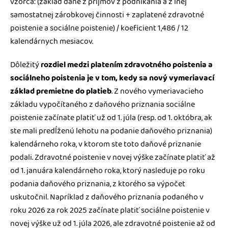
vzorca: (základ dane z príjmov z podnikania a z inej
samostatnej zárobkovej činnosti + zaplatené zdravotné
poistenie a sociálne poistenie) / koeficient 1,486 / 12
kalendárnych mesiacov.
Dôležitý
rozdiel medzi platením zdravotného poistenia a
sociálneho poistenia je v tom, kedy sa nový vymeriavací
základ premietne do platieb
. Z nového vymeriavacieho
základu vypočítaného z daňového priznania sociálne
poistenie začínate platiť už od 1. júla (resp. od 1. októbra, ak
ste mali predĺženú lehotu na podanie daňového priznania)
kalendárneho roka, v ktorom ste toto daňové priznanie
podali. Zdravotné poistenie v novej výške začínate platiť až
od 1. januára kalendárneho roka, ktorý nasleduje po roku
podania daňového priznania, z ktorého sa výpočet
uskutočnil. Napríklad z daňového priznania podaného v
roku 2026 za rok 2025 začínate platiť sociálne poistenie v
novej výške už od 1. júla 2026, ale zdravotné poistenie až od