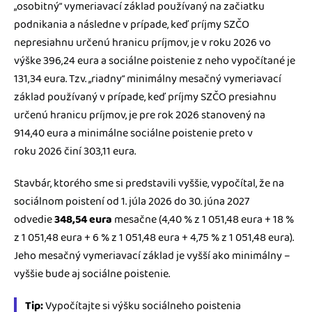
„osobitný“ vymeriavací základ používaný na začiatku
podnikania a následne v prípade, keď príjmy SZČO
nepresiahnu určenú hranicu príjmov, je v roku 2026 vo
výške 396,24 eura a sociálne poistenie z neho vypočítané je
131,34 eura. Tzv. „riadny“ minimálny mesačný vymeriavací
základ používaný v prípade, keď príjmy SZČO presiahnu
určenú hranicu príjmov, je pre rok 2026 stanovený na
914,40 eura a minimálne sociálne poistenie preto v
roku 2026 činí 303,11 eura.
Stavbár, ktorého sme si predstavili vyššie, vypočítal, že na
sociálnom poistení od 1. júla 2026 do 30. júna 2027
odvedie
348,54 eura
mesačne (4,40 % z 1 051,48 eura + 18 %
z 1 051,48 eura + 6 % z 1 051,48 eura + 4,75 % z 1 051,48 eura).
Jeho mesačný vymeriavací základ je vyšší ako minimálny –
vyššie bude aj sociálne poistenie.
Tip:
Vypočítajte si výšku sociálneho poistenia