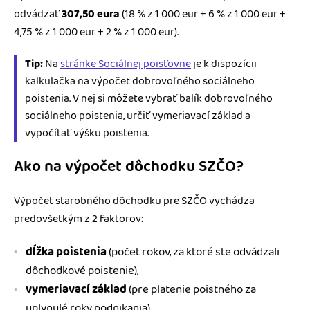
odvádzať
307,50 eura
(18 % z 1 000 eur + 6 % z 1 000 eur +
4,75 % z 1 000 eur + 2 % z 1 000 eur).
Tip:
Na
stránke Sociálnej poisťovne
je k dispozícii
kalkulačka na výpočet dobrovoľného sociálneho
poistenia. V nej si môžete vybrať balík dobrovoľného
sociálneho poistenia, určiť vymeriavací základ a
vypočítať výšku poistenia.
Ako na výpočet dôchodku SZČO?
Výpočet starobného dôchodku pre SZČO vychádza
predovšetkým z 2 faktorov:
dĺžka poistenia
(počet rokov, za ktoré ste odvádzali
dôchodkové poistenie),
vymeriavací základ
(pre platenie poistného za
uplynulé roky podnikania).