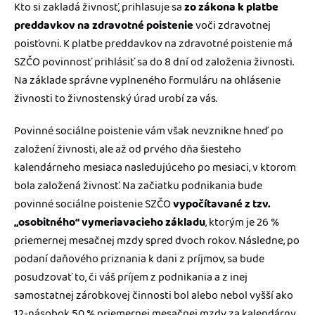
Kto si zakladá živnosť, prihlasuje sa
zo zákona k platbe
preddavkov na zdravotné poistenie
voči zdravotnej
poisťovni. K platbe preddavkov na zdravotné poistenie má
SZČO povinnosť prihlásiť sa do 8 dní od založenia živnosti.
Na základe správne vyplneného formuláru na ohlásenie
živnosti to živnostenský úrad urobí za vás.
Povinné sociálne poistenie vám však nevznikne hneď po
založení živnosti, ale až od prvého dňa šiesteho
kalendárneho mesiaca nasledujúceho po mesiaci, v ktorom
bola založená živnosť. Na začiatku podnikania bude
povinné sociálne poistenie SZČO
vypočítavané z tzv.
„osobitného“ vymeriavacieho základu
, ktorým je 26 %
priemernej mesačnej mzdy spred dvoch rokov. Následne, po
podaní daňového priznania k dani z príjmov, sa bude
posudzovať to, či váš príjem z podnikania a z inej
samostatnej zárobkovej činnosti bol alebo nebol vyšší ako
12-násobok 50 % priemernej mesačnej mzdy za kalendárny