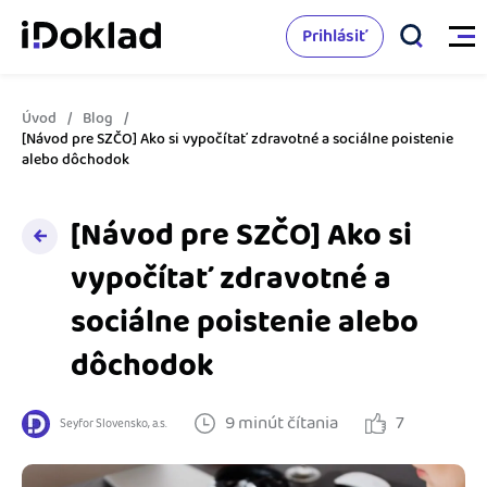
Prihlásiť
Úvod
Blog
Vlastnosti
[Návod pre SZČO] Ako si vypočítať zdravotné a sociálne poistenie
alebo dôchodok
Online fakturácia
Cenník
[Návod pre SZČO] Ako si
Správa kontaktov
vypočítať zdravotné a
Vzdelanie
Sledovanie cashflow
sociálne poistenie alebo
Nápoveda
Spolupráca s účtovníkom
dôchodok
Vyskúšať zadarmo
Ako začať s podnikaním
Prepojenie na ďalšie systémy
9 minút čítania
7
Seyfor Slovensko, a.s.
Ako sa vyznať vo fakturácii
Spriatelení účtovníci