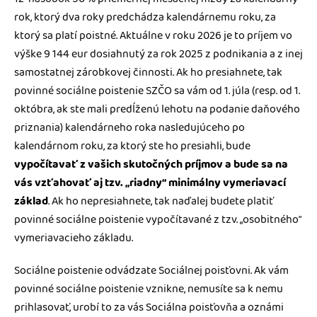
rok, ktorý dva roky predchádza kalendárnemu roku, za
ktorý sa platí poistné. Aktuálne v roku 2026 je to príjem vo
výške 9 144 eur dosiahnutý za rok 2025 z podnikania a z inej
samostatnej zárobkovej činnosti. Ak ho presiahnete, tak
povinné sociálne poistenie SZČO sa vám od 1. júla (resp. od 1.
októbra, ak ste mali predĺženú lehotu na podanie daňového
priznania) kalendárneho roka nasledujúceho po
kalendárnom roku, za ktorý ste ho presiahli, bude
vypočítavať z vašich skutočných príjmov a bude sa na
vás vzťahovať aj tzv. „riadny“ minimálny vymeriavací
základ
. Ak ho nepresiahnete, tak naďalej budete platiť
povinné sociálne poistenie vypočítavané z tzv. „osobitného“
vymeriavacieho základu.
Sociálne poistenie odvádzate Sociálnej poisťovni. Ak vám
povinné sociálne poistenie vznikne, nemusíte sa k nemu
prihlasovať, urobí to za vás Sociálna poisťovňa a oznámi