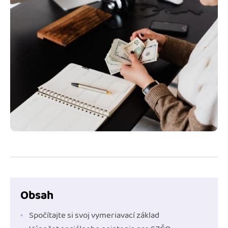
Blog
Katalóg doplnkov
Podnikateľský servis
Spýtajte sa nás
Obsah
Spočítajte si svoj vymeriavací základ