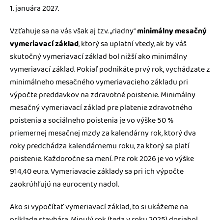
1. januára 2027.
Vzťahuje sa na vás však aj tzv. „riadny“
minimálny mesačný
vymeriavací základ
, ktorý sa uplatní vtedy, ak by váš
skutočný vymeriavací základ bol nižší ako minimálny
vymeriavací základ. Pokiaľ podnikáte prvý rok, vychádzate z
minimálneho mesačného vymeriavacieho základu pri
výpočte preddavkov na zdravotné poistenie. Minimálny
mesačný vymeriavací základ pre platenie zdravotného
poistenia a sociálneho poistenia je vo výške 50 %
priemernej mesačnej mzdy za kalendárny rok, ktorý dva
roky predchádza kalendárnemu roku, za ktorý sa platí
poistenie. Každoročne sa mení. Pre rok 2026 je vo výške
914,40 eura. Vymeriavacie základy sa pri ich výpočte
zaokrúhľujú na eurocenty nadol.
Ako si vypočítať vymeriavací základ, to si ukážeme na
príklade stavbára. Minulý rok (teda v roku 2025) dosiahol