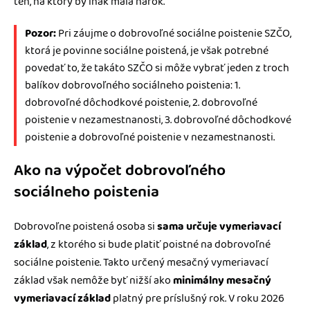
ten, na ktorý by inak mala nárok.
Pozor:
Pri záujme o dobrovoľné sociálne poistenie SZČO,
ktorá je povinne sociálne poistená, je však potrebné
povedať to, že takáto SZČO si môže vybrať jeden z troch
balíkov dobrovoľného sociálneho poistenia: 1.
dobrovoľné dôchodkové poistenie, 2. dobrovoľné
poistenie v nezamestnanosti, 3. dobrovoľné dôchodkové
poistenie a dobrovoľné poistenie v nezamestnanosti.
Ako na výpočet dobrovoľného
sociálneho poistenia
Dobrovoľne poistená osoba si
sama určuje vymeriavací
základ
, z ktorého si bude platiť poistné na dobrovoľné
sociálne poistenie. Takto určený mesačný vymeriavací
základ však nemôže byť nižší ako
minimálny mesačný
vymeriavací základ
platný pre príslušný rok. V roku 2026