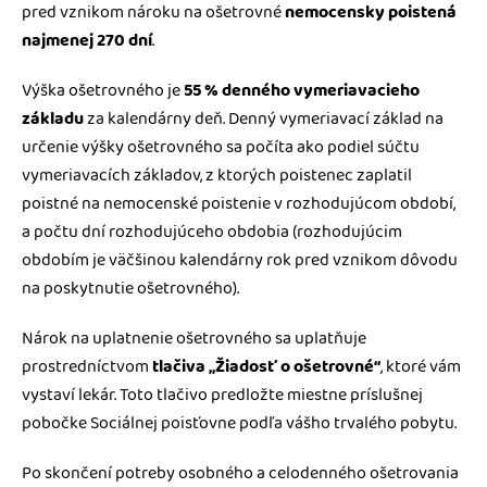
pred vznikom nároku na ošetrovné
nemocensky poistená
najmenej 270 dní
.
Výška ošetrovného je
55 % denného vymeriavacieho
základu
za kalendárny deň. Denný vymeriavací základ na
určenie výšky ošetrovného sa počíta ako podiel súčtu
vymeriavacích základov, z ktorých poistenec zaplatil
poistné na nemocenské poistenie v rozhodujúcom období,
a počtu dní rozhodujúceho obdobia (rozhodujúcim
obdobím je väčšinou kalendárny rok pred vznikom dôvodu
na poskytnutie ošetrovného).
Nárok na uplatnenie ošetrovného sa uplatňuje
prostredníctvom
tlačiva „Žiadosť o ošetrovné“
, ktoré vám
vystaví lekár. Toto tlačivo predložte miestne príslušnej
pobočke Sociálnej poisťovne podľa vášho trvalého pobytu.
Po skončení potreby osobného a celodenného ošetrovania