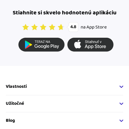
Stiahnite si skvelo hodnotenú aplikáciu
na App Store
4.8
Vlastnosti
Fakturačné vlastnosti
Online fakturácia
Užitočné
Správa kontaktov
Nápoveda
Sledovanie cashflow
Vývojárský web
Blog
Spolupráca s účtovníkom
Developer API
Novinky v iDoklade