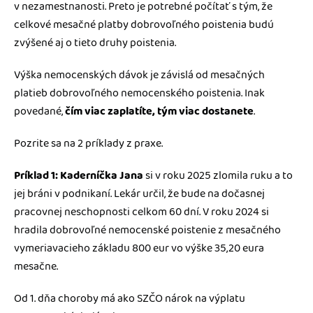
v nezamestnanosti. Preto je potrebné počítať s tým, že
celkové mesačné platby dobrovoľného poistenia budú
zvýšené aj o tieto druhy poistenia.
Výška nemocenských dávok je závislá od mesačných
platieb dobrovoľného nemocenského poistenia. Inak
povedané,
čím viac zaplatíte, tým viac dostanete
.
Pozrite sa na 2 príklady z praxe.
Príklad 1: Kaderníčka Jana
si v roku 2025 zlomila ruku a to
jej bráni v podnikaní. Lekár určil, že bude na dočasnej
pracovnej neschopnosti celkom 60 dní. V roku 2024 si
hradila dobrovoľné nemocenské poistenie z mesačného
vymeriavacieho základu 800 eur vo výške 35,20 eura
mesačne.
Od 1. dňa choroby má ako SZČO nárok na výplatu