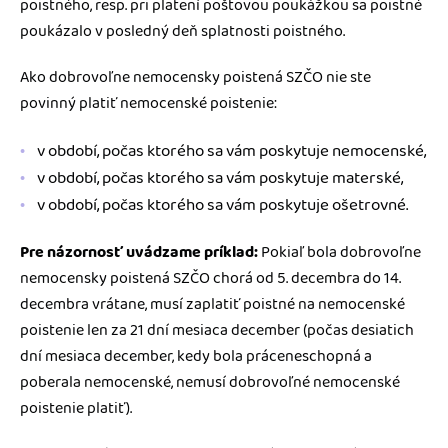
poistného, resp. pri platení poštovou poukážkou sa poistné
poukázalo v posledný deň splatnosti poistného.
Ako dobrovoľne nemocensky poistená SZČO nie ste
povinný platiť nemocenské poistenie:
v období, počas ktorého sa vám poskytuje nemocenské,
v období, počas ktorého sa vám poskytuje materské,
v období, počas ktorého sa vám poskytuje ošetrovné.
Pre názornosť uvádzame príklad:
Pokiaľ bola dobrovoľne
nemocensky poistená SZČO chorá od 5. decembra do 14.
decembra vrátane, musí zaplatiť poistné na nemocenské
poistenie len za 21 dní mesiaca december (počas desiatich
dní mesiaca december, kedy bola práceneschopná a
poberala nemocenské, nemusí dobrovoľné nemocenské
poistenie platiť).