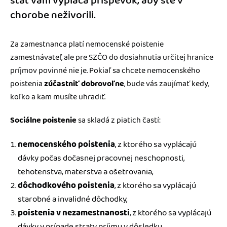
štát vám vypláca príspevok, aby ste v
chorobe neživorili.
Za zamestnanca platí nemocenské poistenie
zamestnávateľ, ale pre SZČO do dosiahnutia určitej hranice
príjmov povinné nie je. Pokiaľ sa chcete nemocenského
poistenia
zúčastniť dobrovoľne
, bude vás zaujímať kedy,
koľko a kam musíte uhradiť.
Sociálne poistenie
sa skladá z piatich častí:
nemocenského poistenia
, z ktorého sa vyplácajú
dávky počas dočasnej pracovnej neschopnosti,
tehotenstva, materstva a ošetrovania,
dôchodkového poistenia
, z ktorého sa vyplácajú
starobné a invalidné dôchodky,
poistenia v nezamestnanosti
, z ktorého sa vyplácajú
dávky v prípade straty príjmu v dôsledku