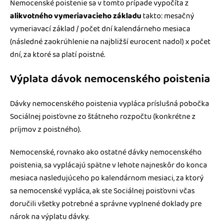
Nemocenské poistenie sa v tomto prípade vypočíta z
alikvotného vymeriavacieho základu
takto: mesačný
vymeriavací základ / počet dní kalendárneho mesiaca
(následné zaokrúhlenie na najbližší eurocent nadol) x počet
dní, za ktoré sa platí poistné.
Výplata dávok nemocenského poistenia
Dávky nemocenského poistenia vypláca príslušná pobočka
Sociálnej poisťovne zo štátneho rozpočtu (konkrétne z
príjmov z poistného).
Nemocenské, rovnako ako ostatné dávky nemocenského
poistenia, sa vyplácajú spätne v lehote najneskôr do konca
mesiaca nasledujúceho po kalendárnom mesiaci, za ktorý
sa nemocenské vypláca, ak ste Sociálnej poisťovni včas
doručili všetky potrebné a správne vyplnené doklady pre
nárok na výplatu dávky.