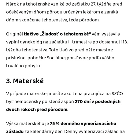
Nárok na tehotenské vzniká od začiatku 27. týždňa pred
očakávaným dňom pôrodu určeným lekárom a zaniká
dňom skončenia tehotenstva, teda pôrodom.
Originál
tlačiva „Žiadosť o tehotenské“
vám vystaví a
vyplní gynekológ na začiatku II. trimestra po dosiahnutí 13.
týždňa tehotenstva. Toto tlačivo predložte miestne
príslušnej pobočke Sociálnej poisťovne podľa vášho
trvalého pobytu.
3. Materské
V prípade materskej musíte ako žena pracujúca na SZČO
byť nemocensky poistená aspoň
270 dní v posledných
dvoch rokoch pred pôrodom
.
Výška materského je
75 % denného vymeriavacieho
základu
za kalendárny deň. Denný vymeriavací základ na