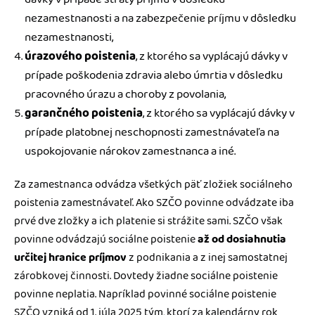
nezamestnanosti a na zabezpečenie príjmu v dôsledku
nezamestnanosti,
úrazového poistenia
, z ktorého sa vyplácajú dávky v
prípade poškodenia zdravia alebo úmrtia v dôsledku
pracovného úrazu a choroby z povolania,
garančného poistenia
, z ktorého sa vyplácajú dávky v
prípade platobnej neschopnosti zamestnávateľa na
uspokojovanie nárokov zamestnanca a iné.
Za zamestnanca odvádza všetkých päť zložiek sociálneho
poistenia zamestnávateľ. Ako SZČO povinne odvádzate iba
prvé dve zložky a ich platenie si strážite sami. SZČO však
povinne odvádzajú sociálne poistenie
až od dosiahnutia
určitej hranice príjmov
z podnikania a z inej samostatnej
zárobkovej činnosti. Dovtedy žiadne sociálne poistenie
povinne neplatia. Napríklad povinné sociálne poistenie
SZČO vzniká od 1. júla 2025 tým, ktorí za kalendárny rok