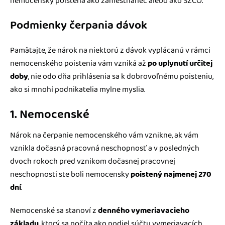
nemocensky poistená ako zamestnanec alebo ako SZČO.
Podmienky čerpania dávok
Pamätajte, že nárok na niektorú z dávok vyplácanú v rámci
nemocenského poistenia vám vzniká až
po uplynutí určitej
doby
, nie odo dňa prihlásenia sa k dobrovoľnému poisteniu,
ako si mnohí podnikatelia mylne myslia.
1. Nemocenské
Nárok na čerpanie nemocenského vám vznikne, ak vám
vznikla dočasná pracovná neschopnosť a v posledných
dvoch rokoch pred vznikom dočasnej pracovnej
neschopnosti ste boli nemocensky
poistený najmenej 270
dní
.
Nemocenské sa stanoví z
denného vymeriavacieho
základu
, ktorý sa počíta ako podiel súčtu vymeriavacích