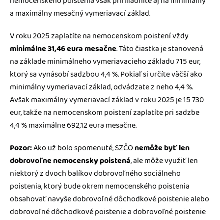
nemocenského poistenia však prihliadnite aj na minimálny
a maximálny mesačný vymeriavací základ.
V roku 2025 zaplatíte na nemocenskom poistení vždy
minimálne 31,46 eura mesačne
. Táto čiastka je stanovená
na základe minimálneho vymeriavacieho základu 715 eur,
ktorý sa vynásobí sadzbou 4,4 %. Pokiaľ si určíte väčší ako
minimálny vymeriavací základ, odvádzate z neho 4,4 %.
Avšak maximálny vymeriavací základ v roku 2025 je 15 730
eur, takže na nemocenskom poistení zaplatíte pri sadzbe
4,4 % maximálne 692,12 eura mesačne.
Pozor:
Ako už bolo spomenuté, SZČO
nemôže byť len
dobrovoľne nemocensky poistená
, ale môže využiť len
niektorý z dvoch balíkov dobrovoľného sociálneho
poistenia, ktorý bude okrem nemocenského poistenia
obsahovať navyše dobrovoľné dôchodkové poistenie alebo
dobrovoľné dôchodkové poistenie a dobrovoľné poistenie