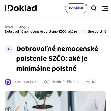
Prihlásiť
Úvod
Blog
Vlastnosti
Dobrovoľné nemocenské poistenie SZČO: aké je minimálne poistné
Online fakturácia
Dobrovoľné nemocenské
Cenník
Správa kontaktov
poistenie SZČO: aké je
Vzdelanie
minimálne poistné
Sledovanie cashflow
Nápoveda
Spolupráca s účtovníkom
15 minút čítania
18
Seyfor Slovensko, a.s.
Vyskúšať zadarmo
Ako začať s podnikaním
Prepojenie na ďalšie systémy
Ako sa vyznať vo fakturácii
Spriatelení účtovníci