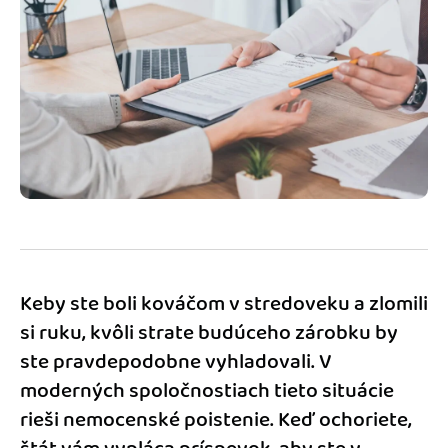
Blog
Katalóg doplnkov
Podnikateľský servis
Spýtajte sa nás
Keby ste boli kováčom v stredoveku a zlomili
si ruku, kvôli strate budúceho zárobku by
ste pravdepodobne vyhladovali. V
moderných spoločnostiach tieto situácie
rieši nemocenské poistenie. Keď ochoriete,