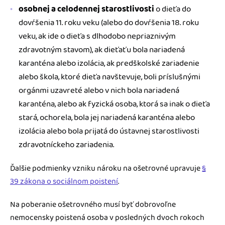
osobnej a celodennej starostlivosti
o dieťa do
dovŕšenia 11. roku veku (alebo do dovŕšenia 18. roku
veku, ak ide o dieťa s dlhodobo nepriaznivým
zdravotným stavom), ak dieťaťu bola nariadená
karanténa alebo izolácia, ak predškolské zariadenie
alebo škola, ktoré dieťa navštevuje, boli príslušnými
orgánmi uzavreté alebo v nich bola nariadená
karanténa, alebo ak fyzická osoba, ktorá sa inak o dieťa
stará, ochorela, bola jej nariadená karanténa alebo
izolácia alebo bola prijatá do ústavnej starostlivosti
zdravotníckeho zariadenia.
Ďalšie podmienky vzniku nároku na ošetrovné upravuje
§
39 zákona o sociálnom poistení
.
Na poberanie ošetrovného musí byť dobrovoľne
nemocensky poistená osoba v posledných dvoch rokoch