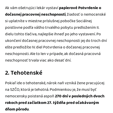
Ak vám ošetrujúci lekár vystaví
papierové Potvrdenie o
dočasnej pracovnej neschopnosti
, žiadosť o nemocenské
si uplatníte v miestne príslušnej pobočke Sociálnej
poisťovne podľa vášho trvalého pobytu predložením II.
dielu tohto tlačiva, najlepšie ihneď po jeho vystavení. Po
ukončení dočasnej pracovnej neschopnosti jej do troch dní
ešte predložíte IV. diel Potvrdenia o dočasnej pracovnej
neschopnosti. Ale to len v prípade, ak dočasná pracovná
neschopnosť trvala viac ako desať dní.
2. Tehotenské
Pokiaľ ide o tehotenské, nárok naň vzniká žene pracujúcej
na SZČO, ktorá je tehotná. Podmienkou je, že musí byť
nemocensky poistená aspoň
270 dní v posledných dvoch
rokoch pred začiatkom 27. týždňa pred očakávaným
dňom pôrodu
.