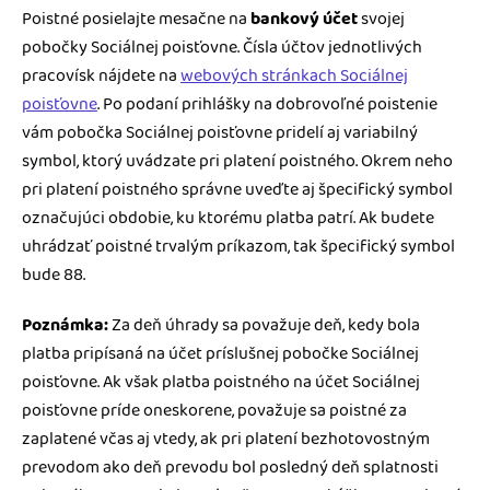
Poistné posielajte mesačne na
bankový účet
svojej
pobočky Sociálnej poisťovne. Čísla účtov jednotlivých
pracovísk nájdete na
webových stránkach Sociálnej
poisťovne
. Po podaní prihlášky na dobrovoľné poistenie
vám pobočka Sociálnej poisťovne pridelí aj variabilný
symbol, ktorý uvádzate pri platení poistného. Okrem neho
pri platení poistného správne uveďte aj špecifický symbol
označujúci obdobie, ku ktorému platba patrí. Ak budete
uhrádzať poistné trvalým príkazom, tak špecifický symbol
bude 88.
Poznámka:
Za deň úhrady sa považuje deň, kedy bola
platba pripísaná na účet príslušnej pobočke Sociálnej
poisťovne. Ak však platba poistného na účet Sociálnej
poisťovne príde oneskorene, považuje sa poistné za
zaplatené včas aj vtedy, ak pri platení bezhotovostným
prevodom ako deň prevodu bol posledný deň splatnosti