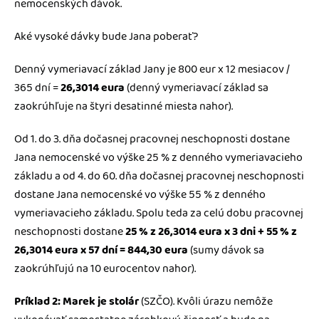
nemocenských dávok.
Aké vysoké dávky bude Jana poberať?
Denný vymeriavací základ Jany je 800 eur x 12 mesiacov /
365 dní =
26,3014 eura
(denný vymeriavací základ sa
zaokrúhľuje na štyri desatinné miesta nahor).
Od 1. do 3. dňa dočasnej pracovnej neschopnosti dostane
Jana nemocenské vo výške 25 % z denného vymeriavacieho
základu a od 4. do 60. dňa dočasnej pracovnej neschopnosti
dostane Jana nemocenské vo výške 55 % z denného
vymeriavacieho základu. Spolu teda za celú dobu pracovnej
neschopnosti dostane
25 % z 26,3014 eura x 3 dni + 55 % z
26,3014 eura x 57 dní = 844,30 eura
(sumy dávok sa
zaokrúhľujú na 10 eurocentov nahor).
Príklad 2: Marek je stolár
(SZČO). Kvôli úrazu nemôže