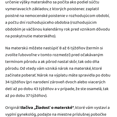
určenie výšky materského sa počíta ako podiel súčtu
vymeriavacích základov, z ktorých poistenec zaplatil
poistné na nemocenské poistenie v rozhodujúcom období,
a počtu dní rozhodujúceho obdobia (rozhodujúcim
obdobím je väčšinou kalendárny rok pred vznikom dôvodu
na poskytnutie materského).
Na materskú môžete nastúpiť 8 až 6 týždňov (termín si
zvolíte ľubovoľne v tomto rozmedzí) pred očakávaným
termínom pôrodu a ak pôrod nastal skôr, tak odo dňa
pôrodu. Od vtedy vám vzniká nárok na materské, ktoré
začínate poberať. Nárok na výplatu máte spravidla po dobu
34 týždňov (pri narodení zároveň dvoch alebo viacerých
detí až po dobu 43 týždňov a v prípade, že ste osamelá, tak
až po dobu 37 týždňov).
Originál
tlačiva „Žiadosť o materské“
, ktoré vám vystaví a
vyplní gynekológ, podajte na miestne príslušnej pobočke