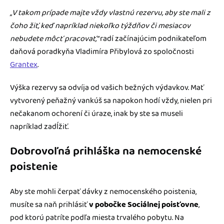
„V takom prípade majte vždy vlastnú rezervu, aby ste mali z
čoho žiť, keď napríklad niekoľko týždňov či mesiacov
nebudete môcť pracovať,“
radí začínajúcim podnikateľom
daňová poradkyňa Vladimíra Přibylová zo spoločnosti
Grantex
.
Výška rezervy sa odvíja od vašich bežných výdavkov. Mať
vytvorený peňažný vankúš sa napokon hodí vždy, nielen pri
nečakanom ochorení či úraze, inak by ste sa museli
napríklad zadĺžiť.
Dobrovoľná prihláška na nemocenské
poistenie
Aby ste mohli čerpať dávky z nemocenského poistenia,
musíte sa naň prihlásiť
v pobočke Sociálnej poisťovne
,
pod ktorú patríte podľa miesta trvalého pobytu. Na