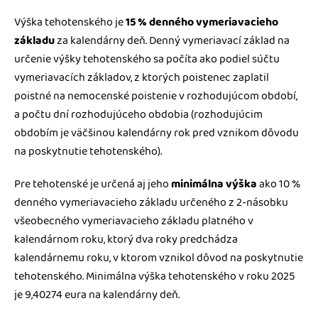
Výška tehotenského je
15 % denného vymeriavacieho
základu
za kalendárny deň. Denný vymeriavací základ na
určenie výšky tehotenského sa počíta ako podiel súčtu
vymeriavacích základov, z ktorých poistenec zaplatil
poistné na nemocenské poistenie v rozhodujúcom období,
a počtu dní rozhodujúceho obdobia (rozhodujúcim
obdobím je väčšinou kalendárny rok pred vznikom dôvodu
na poskytnutie tehotenského).
Pre tehotenské je určená aj jeho
minimálna výška
ako 10 %
denného vymeriavacieho základu určeného z 2-násobku
všeobecného vymeriavacieho základu platného v
kalendárnom roku, ktorý dva roky predchádza
kalendárnemu roku, v ktorom vznikol dôvod na poskytnutie
tehotenského. Minimálna výška tehotenského v roku 2025
je 9,40274 eura na kalendárny deň.