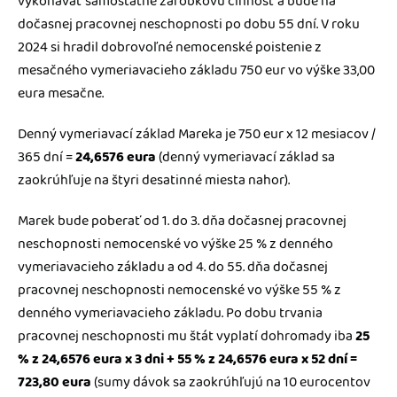
vykonávať samostatne zárobkovú činnosť a bude na
dočasnej pracovnej neschopnosti po dobu 55 dní. V roku
2024 si hradil dobrovoľné nemocenské poistenie z
mesačného vymeriavacieho základu 750 eur vo výške 33,00
eura mesačne.
Denný vymeriavací základ Mareka je 750 eur x 12 mesiacov /
365 dní =
24,6576 eura
(denný vymeriavací základ sa
zaokrúhľuje na štyri desatinné miesta nahor).
Marek bude poberať od 1. do 3. dňa dočasnej pracovnej
neschopnosti nemocenské vo výške 25 % z denného
vymeriavacieho základu a od 4. do 55. dňa dočasnej
pracovnej neschopnosti nemocenské vo výške 55 % z
denného vymeriavacieho základu. Po dobu trvania
pracovnej neschopnosti mu štát vyplatí dohromady iba
25
% z 24,6576 eura x 3 dni + 55 % z 24,6576 eura x 52 dní =
723,80 eura
(sumy dávok sa zaokrúhľujú na 10 eurocentov