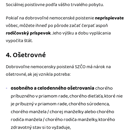
Sociálnej poisťovne podľa vášho trvalého pobytu.
Pokiaľ na dobrovoľné nemocenské poistenie
neprispievate
vôbec, môžete ihneď po pôrode začať čerpať aspoň
rodičovský príspevok
. Jeho výšku a dobu vyplácania
vypočíta štát.
4. Ošetrovné
Dobrovoľne nemocensky poistená SZČO má nárok na
ošetrovné, ak jej vznikla potreba:
osobného a celodenného ošetrovania
chorého
príbuzného v priamom rade, chorého dieťaťa, ktoré nie
je príbuzný v priamom rade, chorého súrodenca,
chorého manžela / chorej manželky alebo chorého
rodiča manžela / chorého rodiča manželky, ktorého
zdravotný stav si to vyžaduje,