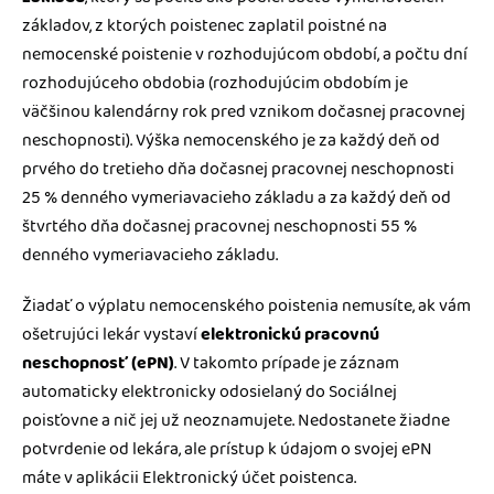
základov, z ktorých poistenec zaplatil poistné na
nemocenské poistenie v rozhodujúcom období, a počtu dní
rozhodujúceho obdobia (rozhodujúcim obdobím je
väčšinou kalendárny rok pred vznikom dočasnej pracovnej
neschopnosti). Výška nemocenského je za každý deň od
prvého do tretieho dňa dočasnej pracovnej neschopnosti
25 % denného vymeriavacieho základu a za každý deň od
štvrtého dňa dočasnej pracovnej neschopnosti 55 %
denného vymeriavacieho základu.
Žiadať o výplatu nemocenského poistenia nemusíte, ak vám
ošetrujúci lekár vystaví
elektronickú pracovnú
neschopnosť (ePN)
. V takomto prípade je záznam
automaticky elektronicky odosielaný do Sociálnej
poisťovne a nič jej už neoznamujete. Nedostanete žiadne
potvrdenie od lekára, ale prístup k údajom o svojej ePN
máte v aplikácii Elektronický účet poistenca.