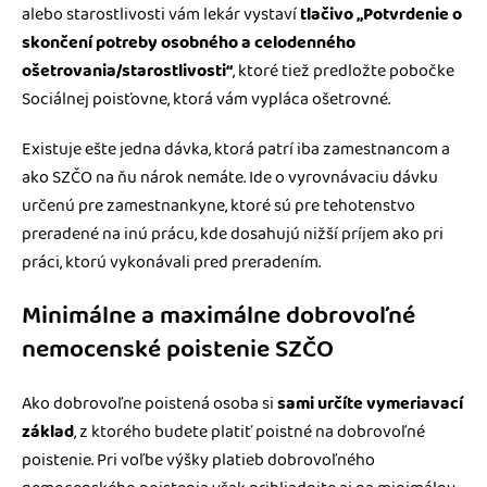
alebo starostlivosti vám lekár vystaví
tlačivo „Potvrdenie o
skončení potreby osobného a celodenného
ošetrovania/starostlivosti“
, ktoré tiež predložte pobočke
Sociálnej poisťovne, ktorá vám vypláca ošetrovné.
Existuje ešte jedna dávka, ktorá patrí iba zamestnancom a
ako SZČO na ňu nárok nemáte. Ide o vyrovnávaciu dávku
určenú pre zamestnankyne, ktoré sú pre tehotenstvo
preradené na inú prácu, kde dosahujú nižší príjem ako pri
práci, ktorú vykonávali pred preradením.
Minimálne a maximálne dobrovoľné
nemocenské poistenie SZČO
Ako dobrovoľne poistená osoba si
sami určíte vymeriavací
základ
, z ktorého budete platiť poistné na dobrovoľné
poistenie. Pri voľbe výšky platieb dobrovoľného