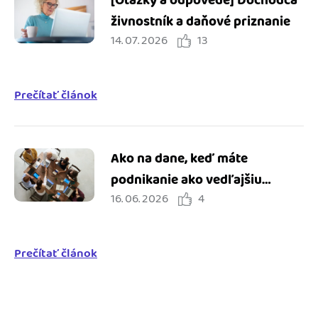
[Otázky a odpovede] Dôchodca
živnostník a daňové priznanie
14. 07. 2026
13
Prečítať článok
Ako na dane, keď máte
podnikanie ako vedľajšiu
16. 06. 2026
4
činnosť
Prečítať článok