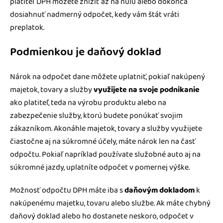
platiteľ DPH môžete znížiť až na nulu alebo dokonca
dosiahnuť nadmerný odpočet, kedy vám štát vráti
preplatok.
Podmienkou je daňový doklad
Nárok na odpočet dane môžete uplatniť, pokiaľ nakúpený
majetok, tovary a služby
využijete na svoje podnikanie
ako platiteľ, teda na výrobu produktu alebo na
zabezpečenie služby, ktorú budete ponúkať svojim
zákazníkom. Akonáhle majetok, tovary a služby využijete
čiastočne aj na súkromné účely, máte nárok len na časť
odpočtu. Pokiaľ napríklad používate služobné auto aj na
súkromné jazdy, uplatníte odpočet v pomernej výške.
Možnosť odpočtu DPH máte iba s
daňovým dokladom
k
nakúpenému majetku, tovaru alebo službe. Ak máte chybný
daňový doklad alebo ho dostanete neskoro, odpočet v