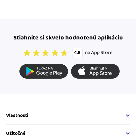
Stiahnite si skvelo hodnotenú aplikáciu
na App Store
4.8
Vlastnosti
Fakturačné vlastnosti
Online fakturácia
Užitočné