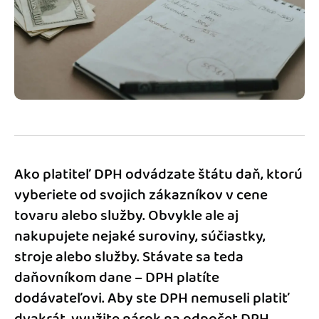
Blog
Katalóg doplnkov
Podnikateľský servis
Spýtajte sa nás
Ako platiteľ DPH odvádzate štátu daň, ktorú
vyberiete od svojich zákazníkov v cene
tovaru alebo služby. Obvykle ale aj
nakupujete nejaké suroviny, súčiastky,
stroje alebo služby. Stávate sa teda
daňovníkom dane – DPH platíte
dodávateľovi. Aby ste DPH nemuseli platiť
dvakrát, využite nárok na odpočet DPH.