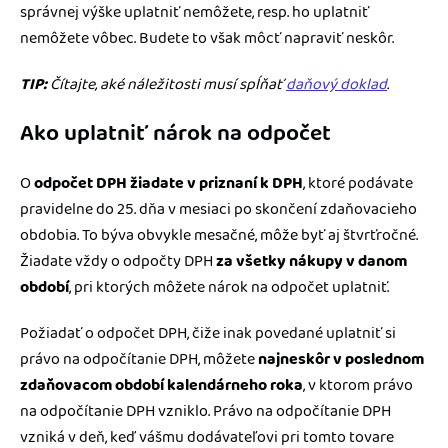
správnej výške uplatniť nemôžete, resp. ho uplatniť
nemôžete vôbec. Budete to však môcť napraviť neskôr.
TIP:
Čítajte, aké náležitosti musí spĺňať
daňový doklad
.
Ako uplatniť nárok na odpočet
O
odpočet DPH žiadate v priznaní k DPH
, ktoré podávate
pravidelne do 25. dňa v mesiaci po skončení zdaňovacieho
obdobia. To býva obvykle mesačné, môže byť aj štvrťročné.
Žiadate vždy o odpočty DPH
za všetky nákupy v danom
období
, pri ktorých môžete nárok na odpočet uplatniť.
Požiadať o odpočet DPH, čiže inak povedané uplatniť si
právo na odpočítanie DPH, môžete
najneskôr v poslednom
zdaňovacom období kalendárneho roka
, v ktorom právo
na odpočítanie DPH vzniklo. Právo na odpočítanie DPH
vzniká v deň, keď vášmu dodávateľovi pri tomto tovare