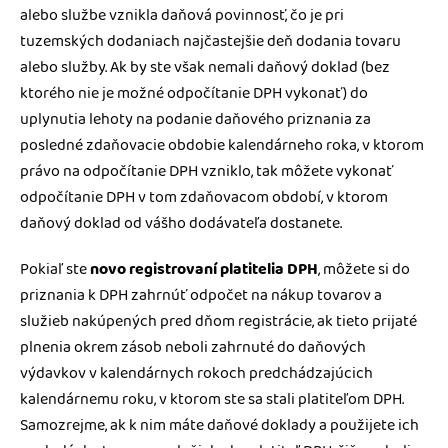
alebo službe vznikla daňová povinnosť, čo je pri
tuzemských dodaniach najčastejšie deň dodania tovaru
alebo služby. Ak by ste však nemali daňový doklad (bez
ktorého nie je možné odpočítanie DPH vykonať) do
uplynutia lehoty na podanie daňového priznania za
posledné zdaňovacie obdobie kalendárneho roka, v ktorom
právo na odpočítanie DPH vzniklo, tak môžete vykonať
odpočítanie DPH v tom zdaňovacom období, v ktorom
daňový doklad od vášho dodávateľa dostanete.
Pokiaľ ste
novo registrovaní platitelia DPH
, môžete si do
priznania k DPH zahrnúť odpočet na nákup tovarov a
služieb nakúpených pred dňom registrácie, ak tieto prijaté
plnenia okrem zásob neboli zahrnuté do daňových
výdavkov v kalendárnych rokoch predchádzajúcich
kalendárnemu roku, v ktorom ste sa stali platiteľom DPH.
Samozrejme, ak k nim máte daňové doklady a použijete ich