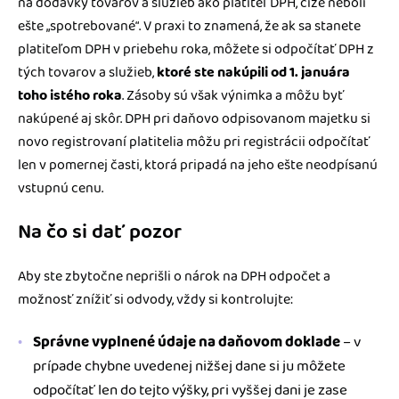
na dodávky tovarov a služieb ako platiteľ DPH, čiže neboli
ešte „spotrebované“. V praxi to znamená, že ak sa stanete
platiteľom DPH v priebehu roka, môžete si odpočítať DPH z
tých tovarov a služieb,
ktoré ste nakúpili od 1. januára
toho istého roka
. Zásoby sú však výnimka a môžu byť
nakúpené aj skôr. DPH pri daňovo odpisovanom majetku si
novo registrovaní platitelia môžu pri registrácii odpočítať
len v pomernej časti, ktorá pripadá na jeho ešte neodpísanú
vstupnú cenu.
Na čo si dať pozor
Aby ste zbytočne neprišli o nárok na DPH odpočet a
možnosť znížiť si odvody, vždy si kontrolujte:
Správne vyplnené údaje na daňovom doklade
– v
prípade chybne uvedenej nižšej dane si ju môžete
odpočítať len do tejto výšky, pri vyššej dani je zase