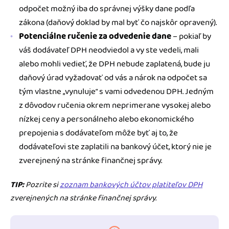
odpočet možný iba do správnej výšky dane podľa
zákona (daňový doklad by mal byť čo najskôr opravený).
Potenciálne ručenie za odvedenie dane
– pokiaľ by
váš dodávateľ DPH neodviedol a vy ste vedeli, mali
alebo mohli vedieť, že DPH nebude zaplatená, bude ju
daňový úrad vyžadovať od vás a nárok na odpočet sa
tým vlastne „vynuluje“ s vami odvedenou DPH. Jedným
z dôvodov ručenia okrem neprimerane vysokej alebo
nízkej ceny a personálneho alebo ekonomického
prepojenia s dodávateľom môže byť aj to, že
dodávateľovi ste zaplatili na bankový účet, ktorý nie je
zverejnený na stránke finančnej správy.
TIP:
Pozrite si
zoznam bankových účtov platiteľov DPH
zverejnených na stránke finančnej správy.