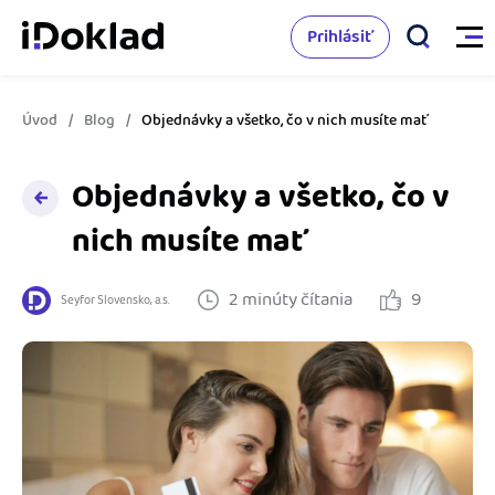
Prihlásiť
Úvod
Blog
Objednávky a všetko, čo v nich musíte mať
Vlastnosti
Objednávky a všetko, čo v
Online fakturácia
Cenník
nich musíte mať
Správa kontaktov
Vzdelanie
2 minúty čítania
9
Sledovanie cashflow
Seyfor Slovensko, a.s.
Nápoveda
Spolupráca s účtovníkom
Vyskúšať zadarmo
Ako začať s podnikaním
Prepojenie na ďalšie systémy
Ako sa vyznať vo fakturácii
Spriatelení účtovníci