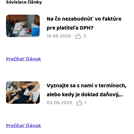
Súvisiace články
Na čo nezabudnúť vo faktúre
pre platiteľa DPH?
16. 06. 2026
3
Prečítať článok
Vyznajte sa s nami v termínoch,
alebo kedy je doklad daňový,
03. 06. 2026
1
ako sa líši od dokladu o kúpe a
čo je to pokladničný doklad?
Prečítať článok