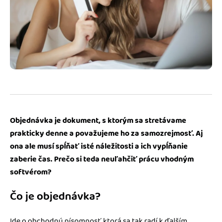
Blog
Katalóg doplnkov
Podnikateľský servis
Spýtajte sa nás
Objednávka je dokument, s ktorým sa stretávame
prakticky denne a považujeme ho za samozrejmosť. Aj
ona ale musí spĺňať isté náležitosti a ich vypĺňanie
zaberie čas. Prečo si teda neuľahčiť prácu vhodným
softvérom?
Čo je objednávka?
Ide o obchodnú písomnosť, ktorá sa tak radí k ďalším