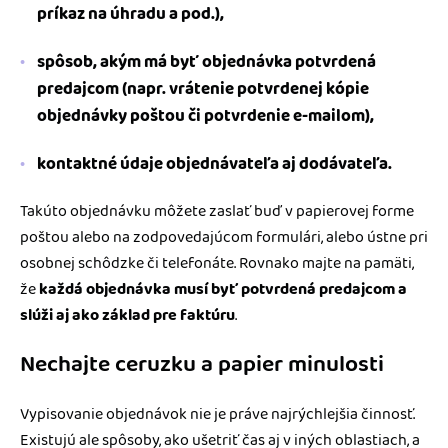
príkaz na úhradu a pod.),
spôsob, akým má byť objednávka potvrdená
predajcom (napr. vrátenie potvrdenej kópie
objednávky poštou či potvrdenie e-mailom),
kontaktné údaje objednávateľa aj dodávateľa.
Takúto objednávku môžete zaslať buď v papierovej forme
poštou alebo na zodpovedajúcom formulári, alebo ústne pri
osobnej schôdzke či telefonáte. Rovnako majte na pamäti,
že
každá objednávka musí byť potvrdená predajcom a
slúži aj ako základ pre faktúru
.
Nechajte ceruzku a papier minulosti
Vypisovanie objednávok nie je práve najrýchlejšia činnosť.
Existujú ale spôsoby, ako ušetriť čas aj v iných oblastiach, a