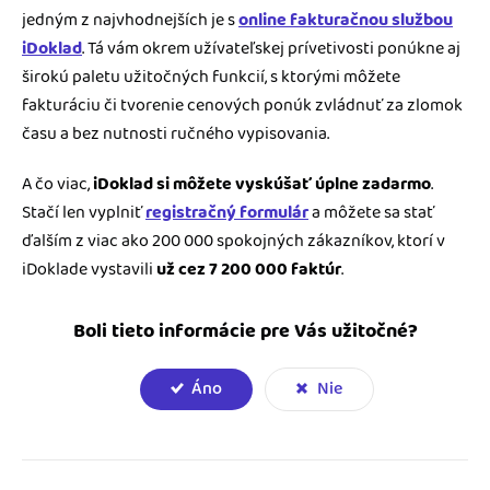
jedným z najvhodnejších je s
online fakturačnou službou
iDoklad
. Tá vám okrem užívateľskej prívetivosti ponúkne aj
širokú paletu užitočných funkcií, s ktorými môžete
fakturáciu či tvorenie cenových ponúk zvládnuť za zlomok
času a bez nutnosti ručného vypisovania.
A čo viac,
iDoklad si môžete vyskúšať úplne zadarmo
.
Stačí len vyplniť
registračný formulár
a môžete sa stať
ďalším z viac ako 200 000 spokojných zákazníkov, ktorí v
iDoklade vystavili
už cez 7 200 000 faktúr
.
Boli tieto informácie pre Vás užitočné?
Áno
Nie