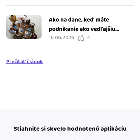
Ako na dane, keď máte
podnikanie ako vedľajšiu
16. 06. 2026
4
činnosť
Prečítať článok
Stiahnite si skvelo hodnotenú aplikáciu