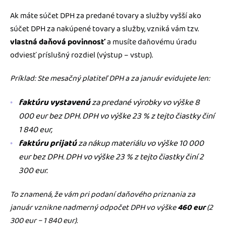
Ak máte súčet DPH za predané tovary a služby vyšší ako
súčet DPH za nakúpené tovary a služby, vzniká vám tzv.
vlastná daňová povinnosť
a musíte daňovému úradu
odviesť príslušný rozdiel (výstup – vstup).
Príklad: Ste mesačný platiteľ DPH a za január evidujete len:
faktúru vystavenú
za predané výrobky vo výške 8
000 eur bez DPH. DPH vo výške 23 % z tejto čiastky činí
1 840 eur,
faktúru prijatú
za nákup materiálu vo výške 10 000
eur bez DPH. DPH vo výške 23 % z tejto čiastky činí 2
300 eur.
To znamená, že vám pri podaní daňového priznania za
január vznikne nadmerný odpočet DPH vo výške
460 eur
(2
300 eur − 1 840 eur).