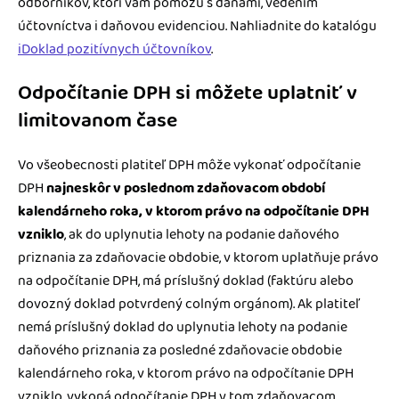
odborníkov, ktorí vám pomôžu s daňami, vedením
účtovníctva i daňovou evidenciou. Nahliadnite do katalógu
iDoklad pozitívnych účtovníkov
.
Odpočítanie DPH si môžete uplatniť v
limitovanom čase
Vo všeobecnosti platiteľ DPH môže vykonať odpočítanie
DPH
najneskôr v poslednom zdaňovacom období
kalendárneho roka, v ktorom právo na odpočítanie DPH
vzniklo
, ak do uplynutia lehoty na podanie daňového
priznania za zdaňovacie obdobie, v ktorom uplatňuje právo
na odpočítanie DPH, má príslušný doklad (faktúru alebo
dovozný doklad potvrdený colným orgánom). Ak platiteľ
nemá príslušný doklad do uplynutia lehoty na podanie
daňového priznania za posledné zdaňovacie obdobie
kalendárneho roka, v ktorom právo na odpočítanie DPH
vzniklo, vykoná odpočítanie DPH v tom zdaňovacom