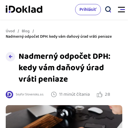
Prihlásiť
Úvod
Blog
Vlastnosti
Nadmerný odpočet DPH: kedy vám daňový úrad vráti peniaze
Online fakturácia
Nadmerný odpočet DPH:
Cenník
Správa kontaktov
kedy vám daňový úrad
Vzdelanie
vráti peniaze
Sledovanie cashflow
Nápoveda
Spolupráca s účtovníkom
11 minút čítania
28
Seyfor Slovensko, a.s.
Vyskúšať zadarmo
Ako začať s podnikaním
Prepojenie na ďalšie systémy
Ako sa vyznať vo fakturácii
Spriatelení účtovníci