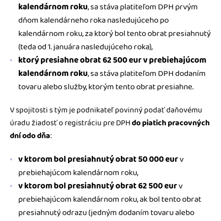
kalendárnom roku
, sa stáva platiteľom DPH prvým
dňom kalendárneho roka nasledujúceho po
kalendárnom roku, za ktorý bol tento obrat presiahnutý
(teda od 1. januára nasledujúceho roka),
ktorý presiahne obrat 62 500 eur v prebiehajúcom
kalendárnom roku
, sa stáva platiteľom DPH dodaním
tovaru alebo služby, ktorým tento obrat presiahne.
V spojitosti s tým je podnikateľ povinný podať daňovému
úradu žiadosť o registráciu pre DPH
do piatich pracovných
dní odo dňa
:
v ktorom bol presiahnutý obrat 50 000 eur
v
prebiehajúcom kalendárnom roku,
v ktorom bol presiahnutý obrat 62 500 eur
v
prebiehajúcom kalendárnom roku, ak bol tento obrat
presiahnutý odrazu (jedným dodaním tovaru alebo