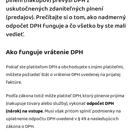
plnení (nákupov) prevýši DPH z
uskutočnených zdaniteľných plnení
(predajov). Prečítajte si o tom, ako nadmerný
odpočet DPH funguje a čo všetko by ste mali
vedieť.
Ako funguje vrátenie DPH
Pokiaľ ste platiteľom DPH a obchodujete s inými platiteľmi,
môžete požiadať štát o vrátenie DPH uvedenej na prijatej
faktúre.
Podľa zákona totiž môže platiteľ DPH, ktorý plnenie prijíma
(nakupuje tovary alebo služby), vykonať
odpočet DPH
(nárok) na vstupe
. Musí však pritom splniť podmienky na
uplatnenie odpočtu DPH uvedené v § 49 a nasledujúcich
zákona o DPH.