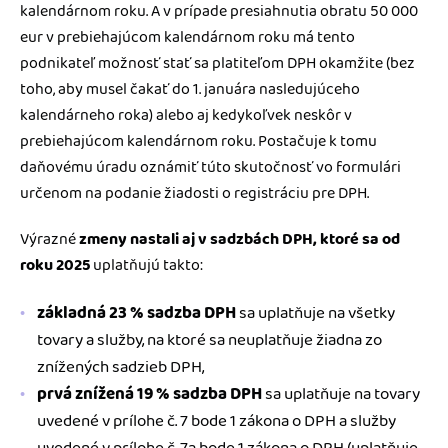
kalendárnom roku. A v prípade presiahnutia obratu 50 000
eur v prebiehajúcom kalendárnom roku má tento
podnikateľ možnosť stať sa platiteľom DPH okamžite (bez
toho, aby musel čakať do 1. januára nasledujúceho
kalendárneho roka) alebo aj kedykoľvek neskôr v
prebiehajúcom kalendárnom roku. Postačuje k tomu
daňovému úradu oznámiť túto skutočnosť vo formulári
určenom na podanie žiadosti o registráciu pre DPH.
Výrazné
zmeny nastali aj v sadzbách DPH, ktoré sa od
roku 2025
uplatňujú takto:
základná 23 % sadzba DPH
sa uplatňuje na všetky
tovary a služby, na ktoré sa neuplatňuje žiadna zo
znížených sadzieb DPH,
prvá znížená 19 % sadzba DPH
sa uplatňuje na tovary
uvedené v prílohe č. 7 bode 1 zákona o DPH a služby
uvedené v prílohe č. 7a bode 1 zákona o DPH (uplatňuje