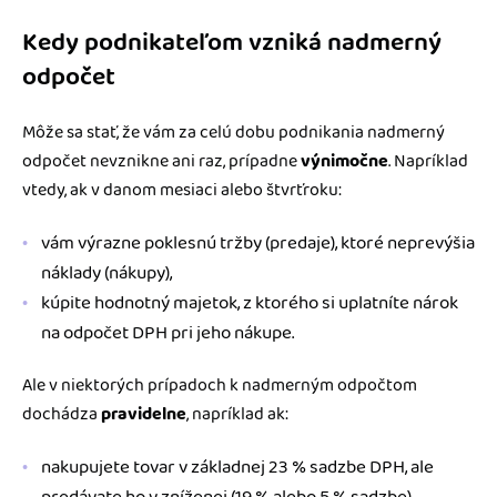
Kedy podnikateľom vzniká nadmerný
odpočet
Môže sa stať, že vám za celú dobu podnikania nadmerný
odpočet nevznikne ani raz, prípadne
výnimočne
. Napríklad
vtedy, ak v danom mesiaci alebo štvrťroku:
vám výrazne poklesnú tržby (predaje), ktoré neprevýšia
náklady (nákupy),
kúpite hodnotný majetok, z ktorého si uplatníte nárok
na odpočet DPH pri jeho nákupe.
Ale v niektorých prípadoch k nadmerným odpočtom
dochádza
pravidelne
, napríklad ak:
nakupujete tovar v základnej 23 % sadzbe DPH, ale
predávate ho v zníženej (19 % alebo 5 % sadzbe),