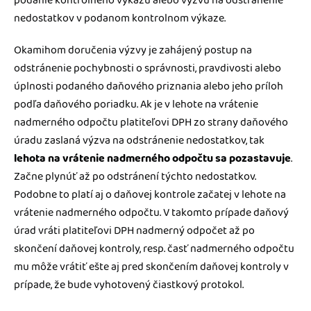
podanie kontrolného výkazu alebo výzvu na odstránenie
nedostatkov v podanom kontrolnom výkaze.
Okamihom doručenia výzvy je zahájený postup na
odstránenie pochybnosti o správnosti, pravdivosti alebo
úplnosti podaného daňového priznania alebo jeho príloh
podľa daňového poriadku. Ak je v lehote na vrátenie
nadmerného odpočtu platiteľovi DPH zo strany daňového
úradu zaslaná výzva na odstránenie nedostatkov, tak
lehota na vrátenie nadmerného odpočtu sa pozastavuje
.
Začne plynúť až po odstránení týchto nedostatkov.
Podobne to platí aj o daňovej kontrole začatej v lehote na
vrátenie nadmerného odpočtu. V takomto prípade daňový
úrad vráti platiteľovi DPH nadmerný odpočet až po
skončení daňovej kontroly, resp. časť nadmerného odpočtu
mu môže vrátiť ešte aj pred skončením daňovej kontroly v
prípade, že bude vyhotovený čiastkový protokol.