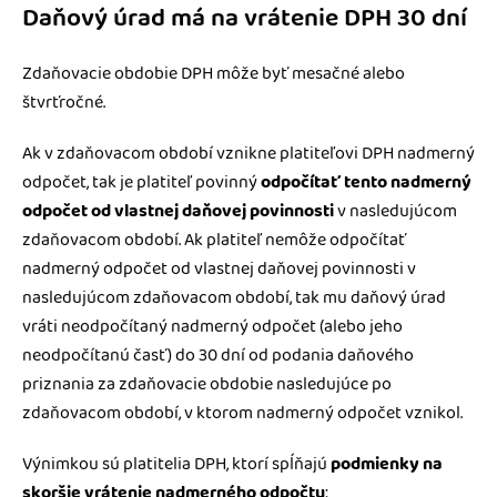
Daňový úrad má na vrátenie DPH 30 dní
Zdaňovacie obdobie DPH môže byť mesačné alebo
štvrťročné.
Ak v zdaňovacom období vznikne platiteľovi DPH nadmerný
odpočet, tak je platiteľ povinný
odpočítať tento nadmerný
odpočet od vlastnej daňovej povinnosti
v nasledujúcom
zdaňovacom období. Ak platiteľ nemôže odpočítať
nadmerný odpočet od vlastnej daňovej povinnosti v
nasledujúcom zdaňovacom období, tak mu daňový úrad
vráti neodpočítaný nadmerný odpočet (alebo jeho
neodpočítanú časť) do 30 dní od podania daňového
priznania za zdaňovacie obdobie nasledujúce po
zdaňovacom období, v ktorom nadmerný odpočet vznikol.
Výnimkou sú platitelia DPH, ktorí spĺňajú
podmienky na
skoršie vrátenie nadmerného odpočtu
: