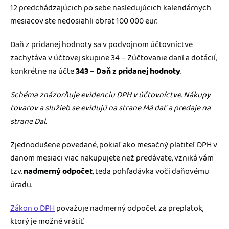
12 predchádzajúcich po sebe nasledujúcich kalendárnych
mesiacov ste nedosiahli obrat 100 000 eur.
Daň z pridanej hodnoty sa v podvojnom účtovníctve
zachytáva v účtovej skupine 34 – Zúčtovanie daní a dotácií,
konkrétne na účte
343 – Daň z pridanej hodnoty
.
Schéma znázorňuje evidenciu DPH v účtovníctve. Nákupy
tovarov a služieb se evidujú na strane Má dať a predaje na
strane Dal.
Zjednodušene povedané, pokiaľ ako mesačný platiteľ DPH v
danom mesiaci viac nakupujete než predávate, vzniká vám
tzv.
nadmerný odpočet
, teda pohľadávka voči daňovému
úradu.
Zákon o DPH
považuje nadmerný odpočet za preplatok,
ktorý je možné vrátiť.