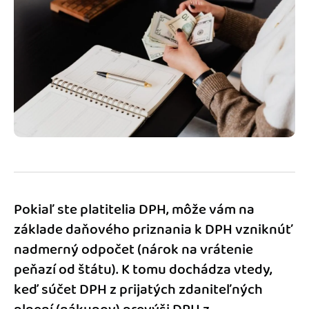
Blog
Katalóg doplnkov
Podnikateľský servis
Spýtajte sa nás
Pokiaľ ste platitelia DPH, môže vám na
základe daňového priznania k DPH vzniknúť
nadmerný odpočet (nárok na vrátenie
peňazí od štátu). K tomu dochádza vtedy,
keď súčet DPH z prijatých zdaniteľných