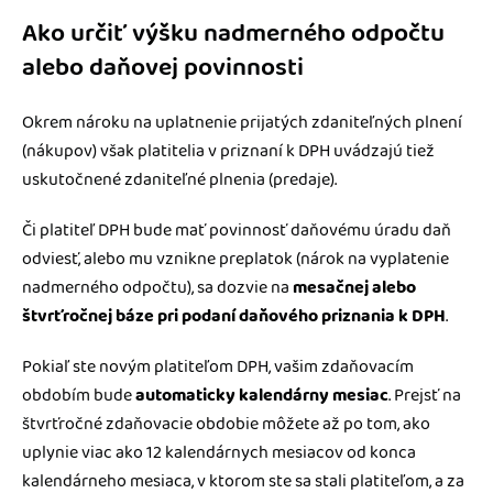
Ako určiť výšku nadmerného odpočtu
alebo daňovej povinnosti
Okrem nároku na uplatnenie prijatých zdaniteľných plnení
(nákupov) však platitelia v priznaní k DPH uvádzajú tiež
uskutočnené zdaniteľné plnenia (predaje).
Či platiteľ DPH bude mať povinnosť daňovému úradu daň
odviesť, alebo mu vznikne preplatok (nárok na vyplatenie
nadmerného odpočtu), sa dozvie na
mesačnej alebo
štvrťročnej báze pri podaní daňového priznania k DPH
.
Pokiaľ ste novým platiteľom DPH, vašim zdaňovacím
obdobím bude
automaticky kalendárny mesiac
. Prejsť na
štvrťročné zdaňovacie obdobie môžete až po tom, ako
uplynie viac ako 12 kalendárnych mesiacov od konca
kalendárneho mesiaca, v ktorom ste sa stali platiteľom, a za