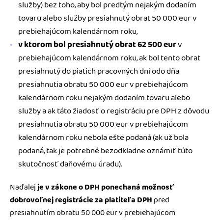
služby) bez toho, aby bol predtým nejakým dodaním
tovaru alebo služby presiahnutý obrat 50 000 eur v
prebiehajúcom kalendárnom roku,
v ktorom bol presiahnutý obrat 62 500 eur
v
prebiehajúcom kalendárnom roku, ak bol tento obrat
presiahnutý do piatich pracovných dní odo dňa
presiahnutia obratu 50 000 eur v prebiehajúcom
kalendárnom roku nejakým dodaním tovaru alebo
služby a ak táto žiadosť o registráciu pre DPH z dôvodu
presiahnutia obratu 50 000 eur v prebiehajúcom
kalendárnom roku nebola ešte podaná (ak už bola
podaná, tak je potrebné bezodkladne oznámiť túto
skutočnosť daňovému úradu).
Naďalej
je v zákone o DPH ponechaná možnosť
dobrovoľnej registrácie za platiteľa DPH
pred
presiahnutím obratu 50 000 eur v prebiehajúcom