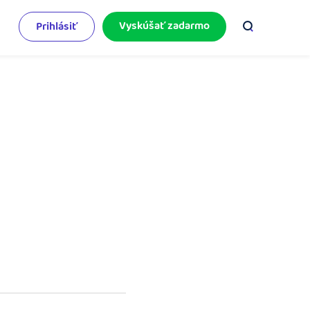
Vyskúšať zadarmo
Prihlásiť
odnikateľský servis
e mnoho
rinášame vám aktuality o podnikaní.
pýtajte sa nás
racujete v iDoklade a potrebujete poradiť?
 službami.