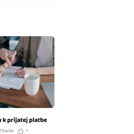
k prijatej platbe
čítania
1