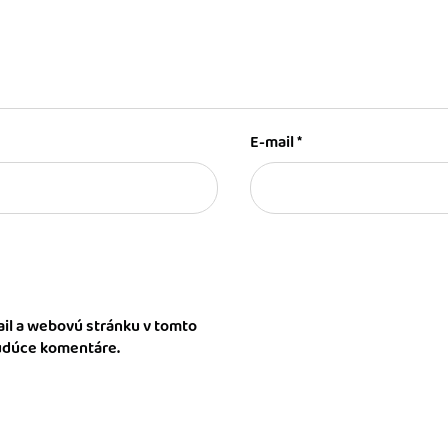
E-mail
*
il a webovú stránku v tomto
budúce komentáre.