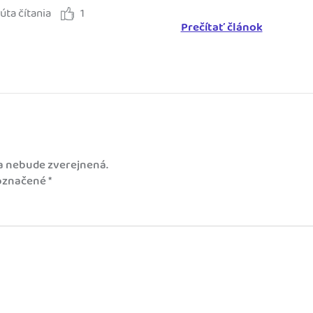
úta čítania
1
Prečítať článok
a nebude zverejnená.
 označené
*