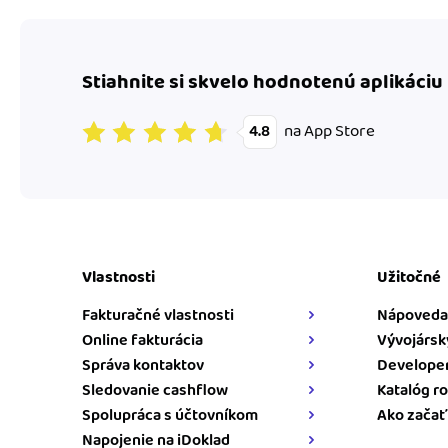
Stiahnite si skvelo hodnotenú aplikáciu
na App Store
4.8
Vlastnosti
Užitočné
Fakturačné vlastnosti
Nápoveda
Online fakturácia
Vývojársk
Správa kontaktov
Developer
Sledovanie cashflow
Katalóg ro
Spolupráca s účtovníkom
Ako začať
Napojenie na iDoklad