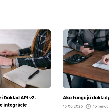
e iDoklad API v2.
Ako fungujú doklady 
e integrácie
16. 06. 2026
10 minút 