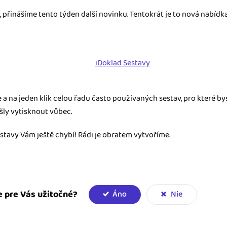
m dokladom.
, přinášíme tento týden další novinku. Tentokrát je to nová nabídk
 systémy
vať za vás. Vďaka
, bankou, CRM a
 a na jeden klik celou řadu často používaných sestav, pro které by
ešly vytisknout vůbec.
estavy Vám ještě chybí! Rádi je obratem vytvoříme.
e pre Vás užitočné?
Áno
Nie