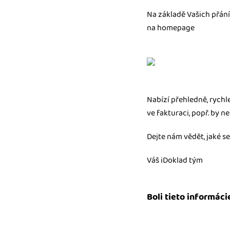
nonstop prístup k vaši
Na základě Vašich přání
na homepage
Prepojenie na ďalšie
Nechajte iDoklad praco
prepojeniu s e-shopom
ďalšími aplikáciami.
Nabízí přehledně, rychle
ve fakturaci, popř. by n
Dejte nám vědět, jaké s
Váš iDoklad tým
Boli tieto informáci