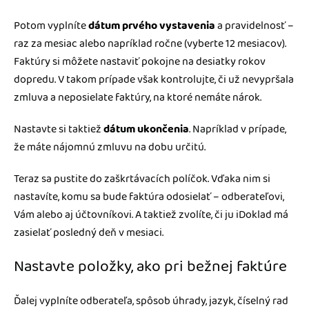
Potom vyplníte
dátum prvého vystavenia
a
pravidelnosť –
raz za mesiac alebo napríklad ročne (vyberte 12 mesiacov).
Faktúry si môžete nastaviť pokojne na desiatky rokov
dopredu. V takom prípade však kontrolujte, či už nevypršala
zmluva a neposielate faktúry, na ktoré nemáte nárok.
Nastavte si taktiež
dátum ukončenia
. Napríklad v prípade,
že máte nájomnú zmluvu na dobu určitú.
Teraz sa pustite do zaškrtávacích políčok. Vďaka nim si
nastavíte, komu sa bude faktúra odosielať – odberateľovi,
Vám alebo aj účtovníkovi. A taktiež zvolíte, či ju iDoklad má
zasielať posledný deň v mesiaci.
Nastavte položky, ako pri bežnej faktúre
Ďalej vyplníte odberateľa, spôsob úhrady, jazyk, číselný rad