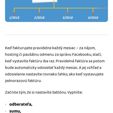
Blog
Katalóg doplnkov
Podnikateľský servis
Spýtajte sa nás
Keď fakturujete pravidelne každý mesiac – za nájom,
hosting či paušálnu odmenu za správu Facebooku, stačí,
keď vystavíte faktúru iba raz. Pravidelná faktúra sa potom
bude automaticky odosielať každý mesiac. A jej vzhľad a
odosielanie nastavíte rovnako ľahko, ako keď vystavujete
jednorazovú faktúru.
Začnite tým, že si nastavíte šablónu. Vyplníte:
odberateľa,
sumu,