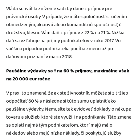
Vláda schválila zníženie sadzby dane z príjmov pre
právnické osoby. V prípade, že máte spoločnosť s ručením
obmedzeným, akciovú alebo komanditnú spoločnosť, či
družstvo, klesne Vám daň z príjmov z 22 % na 21 %. Nižšia
daň sa vzťahuje na príjmy podnikateľov v roku 2017. Vo
väčšina prípadov podnikatelia pocítia zmenu až po
daňovom priznaní v marci 2018.
Paušálne výdavky sa ↑ na 60 % príjmov, maximálne však
na 20 000 eur ročne
V praxi to znamená, že ak ste živnostník, môžete si z tržieb
odpočítať 60 % a následne si túto sumu uplatniť ako
paušálne výdavky. Nemusíte tak evidovať doklady o nákupe
tovaru a služieb, ktoré ste využili na podnikanie. Táto zmena
sa oplatí najmä tým podnikateľom, ktorí majú málo
nákladov alebo majú nízke náklady, či poskytujú služby