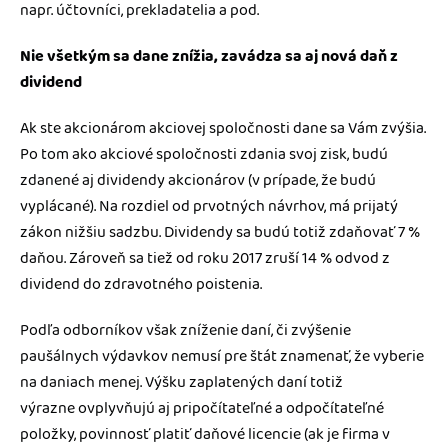
napr. účtovníci, prekladatelia a pod.
Nie všetkým sa dane znížia, zavádza sa aj nová daň z
dividend
Ak ste akcionárom akciovej spoločnosti dane sa Vám zvýšia.
Po tom ako akciové spoločnosti zdania svoj zisk, budú
zdanené aj dividendy akcionárov (v prípade, že budú
vyplácané). Na rozdiel od prvotných návrhov, má prijatý
zákon nižšiu sadzbu. Dividendy sa budú totiž zdaňovať 7 %
daňou. Zároveň sa tiež od roku 2017 zruší 14 % odvod z
dividend do zdravotného poistenia.
Podľa odborníkov však zníženie daní, či zvýšenie
paušálnych výdavkov nemusí pre štát znamenať, že vyberie
na daniach menej. Výšku zaplatených daní totiž
výrazne ovplyvňujú aj pripočítateľné a odpočítateľné
položky, povinnosť platiť daňové licencie (ak je firma v