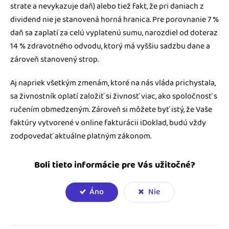
strate a nevykazuje daň) alebo tiež fakt, že pri daniach z
dividend nie je stanovená horná hranica. Pre porovnanie 7 %
daň sa zaplatí za celú vyplatenú sumu, narozdiel od doteraz
14 % zdravotného odvodu, ktorý má vyššiu sadzbu dane a
zároveň stanovený strop.
Aj napriek všetkým zmenám, ktoré na nás vláda prichystala,
sa živnostník oplatí založiť si živnosť viac, ako spoločnosť s
ručením obmedzeným. Zároveň si môžete byť istý, že Vaše
faktúry vytvorené v online fakturácii iDoklad, budú vždy
zodpovedať aktuálne platným zákonom.
Boli tieto informácie pre Vás užitočné?
Áno
Nie