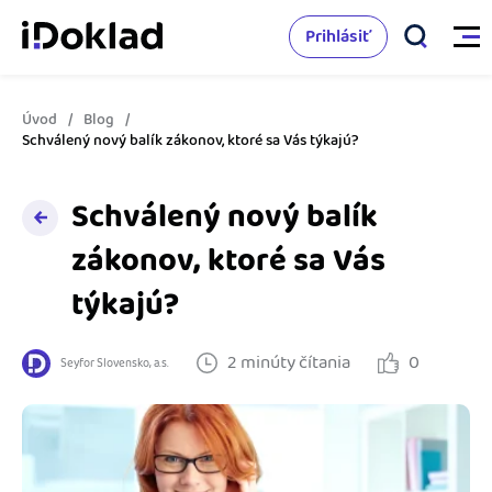
Prihlásiť
Úvod
Blog
Vlastnosti
Schválený nový balík zákonov, ktoré sa Vás týkajú?
Online fakturácia
Schválený nový balík
Cenník
Správa kontaktov
zákonov, ktoré sa Vás
Vzdelanie
týkajú?
Sledovanie cashflow
Nápoveda
Spolupráca s účtovníkom
2 minúty čítania
0
Seyfor Slovensko, a.s.
Vyskúšať zadarmo
Ako začať s podnikaním
Prepojenie na ďalšie systémy
Ako sa vyznať vo fakturácii
Spriatelení účtovníci