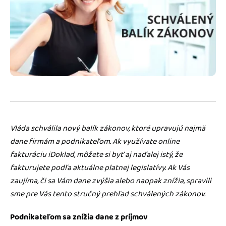
Blog
Katalóg doplnkov
Podnikateľský servis
Spýtajte sa nás
Vláda schválila nový balík zákonov, ktoré upravujú najmä
dane firmám a podnikateľom. Ak využívate online
fakturáciu iDoklad, môžete si byť aj naďalej istý, že
fakturujete podľa aktuálne platnej legislatívy. Ak Vás
zaujíma, či sa Vám dane zvýšia alebo naopak znížia, spravili
sme pre Vás tento stručný prehľad schválených zákonov.
Podnikateľom sa znížia dane z príjmov