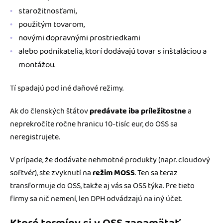
starožitnosťami,
použitým tovarom,
novými dopravnými prostriedkami
alebo podnikatelia, ktorí dodávajú tovar s inštaláciou a
montážou.
Tí spadajú pod iné daňové režimy.
Ak do členských štátov
predávate iba príležitostne
a
neprekročíte ročne hranicu 10-tisíc eur, do OSS sa
neregistrujete.
V prípade, že dodávate nehmotné produkty (napr. cloudový
softvér), ste zvyknutí na
režim MOSS
. Ten sa teraz
transformuje do OSS, takže aj vás sa OSS týka. Pre tieto
firmy sa nič nemení, len DPH odvádzajú na iný účet.