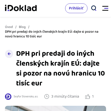
Prihlásiť
Úvod
Blog
Vlastnosti
DPH pri predaji do iných členských krajín EÚ: dajte si pozor na
novú hranicu 10 tisíc eur
Online fakturácia
Cenník
DPH pri predaji do iných
Správa kontaktov
členských krajín EÚ: dajte
Vzdelanie
Sledovanie cashflow
si pozor na novú hranicu 10
Nápoveda
Spolupráca s účtovníkom
tisíc eur
Vyskúšať zadarmo
Ako začať s podnikaním
Prepojenie na ďalšie systémy
3 minúty čítania
1
Seyfor Slovensko, a.s.
Ako sa vyznať vo fakturácii
Spriatelení účtovníci