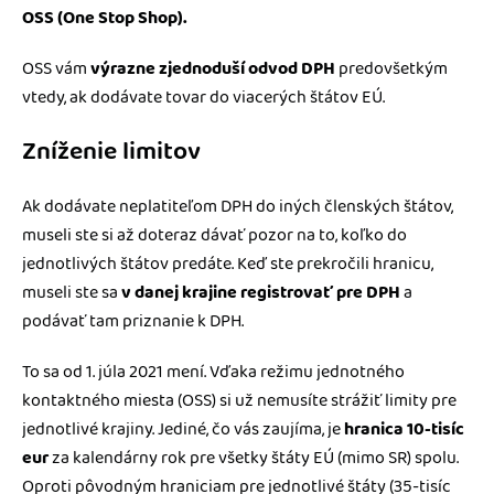
OSS (One Stop Shop).
OSS vám
výrazne zjednoduší odvod DPH
predovšetkým
vtedy, ak dodávate tovar do viacerých štátov EÚ.
Zníženie limitov
Ak dodávate neplatiteľom DPH do iných členských štátov,
museli ste si až doteraz dávať pozor na to, koľko do
jednotlivých štátov predáte. Keď ste prekročili hranicu,
museli ste sa
v danej krajine registrovať pre DPH
a
podávať tam priznanie k DPH.
To sa od 1. júla 2021 mení. Vďaka režimu jednotného
kontaktného miesta (OSS) si už nemusíte strážiť limity pre
jednotlivé krajiny. Jediné, čo vás zaujíma, je
hranica 10-tisíc
eur
za kalendárny rok pre všetky štáty EÚ (mimo SR) spolu.
Oproti pôvodným hraniciam pre jednotlivé štáty (35-tisíc