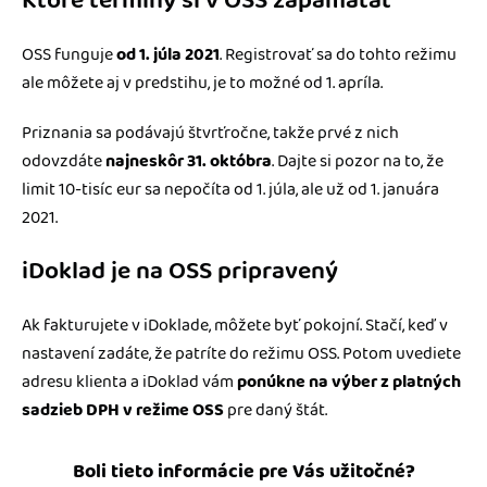
Ktoré termíny si v OSS zapamätať
OSS funguje
od 1. júla 2021
. Registrovať sa do tohto režimu
ale môžete aj v predstihu, je to možné od 1. apríla.
Priznania sa podávajú štvrťročne, takže prvé z nich
odovzdáte
najneskôr 31. októbra
. Dajte si pozor na to, že
limit 10-tisíc eur sa nepočíta od 1. júla, ale už od 1. januára
2021.
iDoklad je na OSS pripravený
Ak fakturujete v iDoklade, môžete byť pokojní. Stačí, keď v
nastavení zadáte, že patríte do režimu OSS. Potom uvediete
adresu klienta a iDoklad vám
ponúkne na výber z platných
sadzieb DPH v režime OSS
pre daný štát.
Boli tieto informácie pre Vás užitočné?