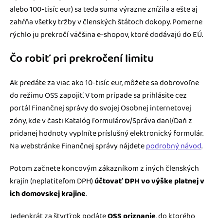
alebo 100-tisíc eur) sa teda suma výrazne znížila a ešte aj
zahŕňa všetky tržby v členských štátoch dokopy. Pomerne
rýchlo ju prekročí väčšina e-shopov, ktoré dodávajú do EÚ.
Čo robiť pri prekročení limitu
Ak predáte za viac ako 10-tisíc eur, môžete sa dobrovoľne
do režimu OSS zapojiť. V tom prípade sa prihlásite cez
portál Finančnej správy do svojej Osobnej internetovej
zóny, kde v časti Katalóg formulárov/Správa daní/Daň z
pridanej hodnoty vyplníte príslušný elektronický formulár.
Na webstránke Finančnej správy nájdete
podrobný návod
.
Potom začnete koncovým zákazníkom z iných členských
krajín (neplatiteľom DPH)
účtovať DPH vo výške platnej v
ich domovskej krajine
.
Jedenkrát za štvrťrok podáte
OSS priznanie
, do ktorého