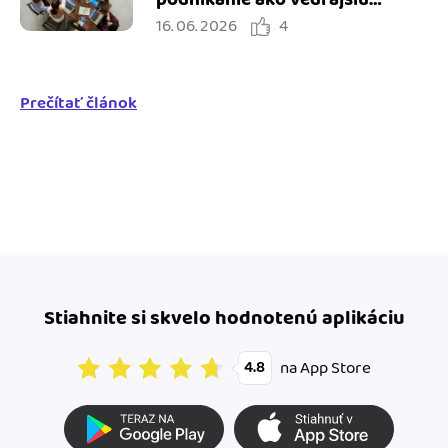
16. 06. 2026
4
činnosť
Prečítať článok
Stiahnite si skvelo hodnotenú aplikáciu
na App Store
4.8