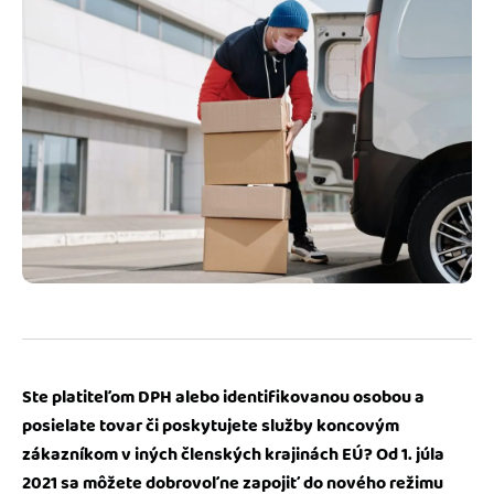
Blog
Katalóg doplnkov
Podnikateľský servis
Spýtajte sa nás
Ste platiteľom DPH alebo identifikovanou osobou a
posielate tovar či poskytujete služby koncovým
zákazníkom v iných členských krajinách EÚ? Od 1. júla
2021 sa môžete dobrovoľne zapojiť do nového režimu