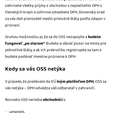
zahrniete všetky príjmy z obchodov s neplatiteľmi DPH z
členských krajín a súhrnne odvediete DPH. Slovenský úrad
za vás daň prerozdelí medzi príslušné štáty podľa údajov v
priznaní.
Druhou možnosťou je, že sa do OSS nezapojíte a
budete
fungovať „po starom“
. Budete si dávať pozor na limity pre
jednotlivé štáty, a ak ich prekročíte, registrujete sa tam a
budete podávať miestne priznanie k DPH.
Kedy sa vás OSS netýka
V prípade, že predávate do EÚ
iným platiteľom DPH
, OSS sa
vás netýka – DPH odvádza váš odberateľ v zahraničí.
Rovnako OSS neriešia
obchodníci
s:
umením,