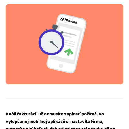
Blog
Katalóg doplnkov
Podnikateľský servis
Spýtajte sa nás
Kvôli fakturácii už nemusíte zapínať počítač. Vo
vylepšenej mobilnej aplikácii si nastavíte firmu,