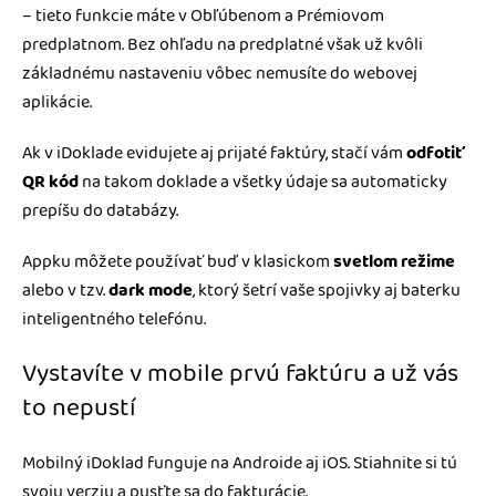
– tieto funkcie máte v Obľúbenom a Prémiovom
predplatnom. Bez ohľadu na predplatné však už kvôli
základnému nastaveniu vôbec nemusíte do webovej
aplikácie.
Ak v iDoklade evidujete aj prijaté faktúry, stačí vám
odfotiť
QR kód
na takom doklade a všetky údaje sa automaticky
prepíšu do databázy.
Appku môžete používať buď v klasickom
svetlom režime
alebo v tzv.
dark mode
, ktorý šetrí vaše spojivky aj baterku
inteligentného telefónu.
Vystavíte v mobile prvú faktúru a už vás
to nepustí
Mobilný iDoklad funguje na Androide aj iOS. Stiahnite si tú
svoju verziu a pusťte sa do fakturácie.