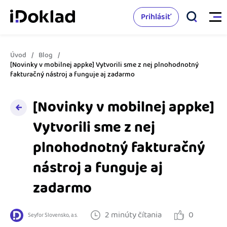
Prihlásiť
Úvod
Blog
Vlastnosti
[Novinky v mobilnej appke] Vytvorili sme z nej plnohodnotný
fakturačný nástroj a funguje aj zadarmo
Online fakturácia
Cenník
[Novinky v mobilnej appke]
Správa kontaktov
Vytvorili sme z nej
Vzdelanie
Sledovanie cashflow
plnohodnotný fakturačný
Nápoveda
Spolupráca s účtovníkom
nástroj a funguje aj
Vyskúšať zadarmo
Ako začať s podnikaním
zadarmo
Prepojenie na ďalšie systémy
Ako sa vyznať vo fakturácii
Spriatelení účtovníci
2 minúty čítania
0
Seyfor Slovensko, a.s.