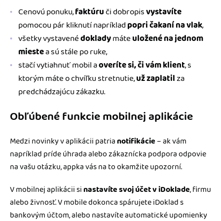
Cenovú ponuku,
faktúru
či dobropis
vystavíte
pomocou pár kliknutí napríklad
popri čakaní na vlak
,
všetky vystavené
doklady
máte
uložené na jednom
mieste
a sú stále po ruke,
stačí vytiahnuť mobil a
overíte si, či vám klient
, s
ktorým máte o chvíľku stretnutie,
už zaplatil
za
predchádzajúcu zákazku.
Obľúbené funkcie mobilnej aplikácie
Medzi novinky v aplikácii patria
notifikácie
– ak vám
napríklad príde úhrada alebo zákaznícka podpora odpovie
na vašu otázku, appka vás na to okamžite upozorní.
V mobilnej aplikácii si
nastavíte svoj účet v iDoklade
, firmu
alebo živnosť. V mobile dokonca spárujete iDoklad s
bankovým účtom, alebo nastavíte automatické upomienky