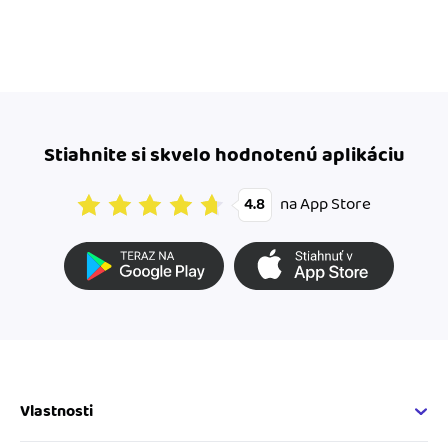
Stiahnite si skvelo hodnotenú aplikáciu
na App Store
4.8
Vlastnosti
Fakturačné vlastnosti