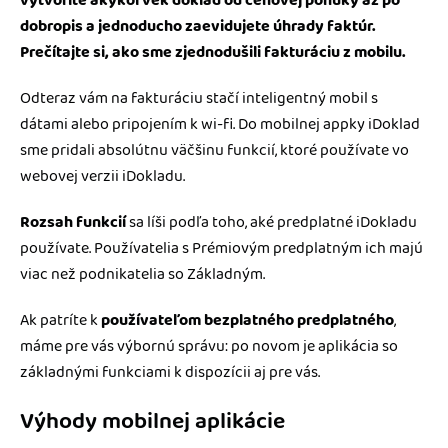
vytvoríte akýkoľvek doklad od cenovej ponuky až po
dobropis a jednoducho zaevidujete úhrady faktúr.
Prečítajte si, ako sme zjednodušili fakturáciu z mobilu.
Odteraz vám na fakturáciu stačí inteligentný mobil s
dátami alebo pripojením k wi-fi. Do mobilnej appky iDoklad
sme pridali absolútnu väčšinu funkcií, ktoré používate vo
webovej verzii iDokladu.
Rozsah funkcií
sa líši podľa toho, aké predplatné iDokladu
používate. Používatelia s Prémiovým predplatným ich majú
viac než podnikatelia so Základným.
Ak patríte k
používateľom bezplatného predplatného
,
máme pre vás výbornú správu: po novom je aplikácia so
základnými funkciami k dispozícii aj pre vás.
Výhody mobilnej aplikácie