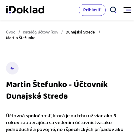
Prihlásiť
Úvod
Katalóg účtovníkov
Dunajská Streda
Vlastnosti
Martin Štefunko
Online fakturácia
Cenník
Správa kontaktov
Vzdelanie
Sledovanie cashflow
Martin Štefunko - Účtovník
Nápoveda
Dunajská Streda
Spolupráca s účtovníkom
Vyskúšať zadarmo
Ako začať s podnikaním
Prepojenie na ďalšie systémy
Účtovná spoločnosť, ktorá je na trhu už viac ako 5
Ako sa vyznať vo fakturácii
rokov zaoberajúca sa vedením účtovníctva, ako
Spriatelení účtovníci
jednoduché a povojné, no i špecifických prípadov ako