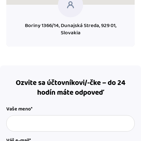
Boriny 1366/14, Dunajská Streda, 929 01,
Slovakia
Ozvite sa účtovníkovi/-čke – do 24
hodín máte odpoveď
Vaše meno*
Váš e-mail*