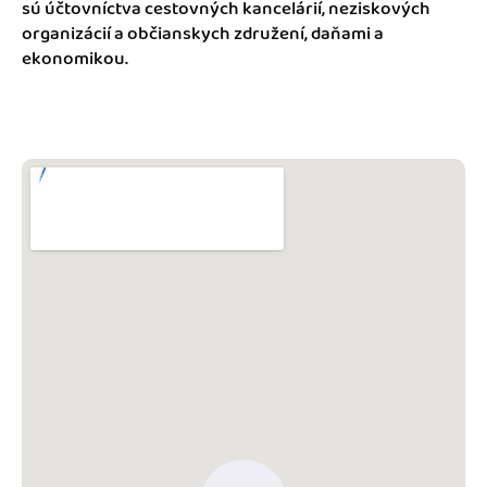
Blog
sú účtovníctva cestovných kancelárií, neziskových
Katalóg doplnkov
organizácií a občianskych združení, daňami a
ekonomikou.
Podnikateľský servis
Spýtajte sa nás