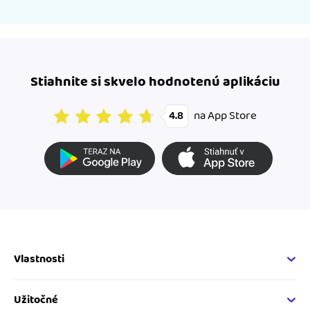
Stiahnite si skvelo hodnotenú aplikáciu
na App Store
4.8
Vlastnosti
Fakturačné vlastnosti
Online fakturácia
Užitočné