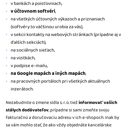
v bankách a poisťovniach,
v účtovnom softvéri
,
na všetkých účtovných výkazoch a priznaniach
(softvéry to väčšinou urobia za vás),
v sekcii kontakty na webových stránkach (prípadne aj v
ďalších sekciách),
na sociálnych sieťach,
na vizitkách,
v podpise e-mailu,
na Google mapách a iných mapách
,
na pracovných portáloch pri všetkých aktuálnych
inzerátoch.
Nezabudnite o zmene sídla s. r. o. tiež
informovať vašich
stálych dodávateľov
, prípadne si sami zmeňte svoju
fakturačnú a doručovaciu adresu v ich e-shopoch. Inak by
sa vám mohlo stať, že ako vždy objednáte kancelárske