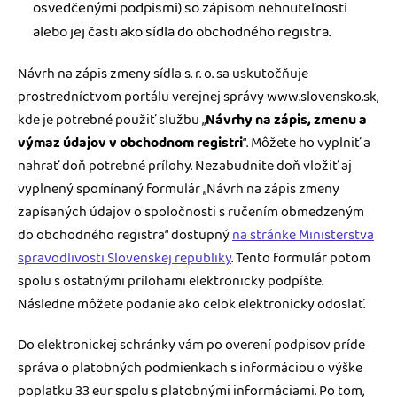
osvedčenými podpismi) so zápisom nehnuteľnosti
alebo jej časti ako sídla do obchodného registra.
Návrh na zápis zmeny sídla s. r. o. sa uskutočňuje
prostredníctvom portálu verejnej správy www.slovensko.sk,
kde je potrebné použiť službu „
Návrhy na zápis, zmenu a
výmaz údajov v obchodnom registri
“. Môžete ho vyplniť a
nahrať doň potrebné prílohy. Nezabudnite doň vložiť aj
vyplnený spomínaný formulár „Návrh na zápis zmeny
zapísaných údajov o spoločnosti s ručením obmedzeným
do obchodného registra“ dostupný
na stránke Ministerstva
spravodlivosti Slovenskej republiky
. Tento formulár potom
spolu s ostatnými prílohami elektronicky podpíšte.
Následne môžete podanie ako celok elektronicky odoslať.
Do elektronickej schránky vám po overení podpisov príde
správa o platobných podmienkach s informáciou o výške
poplatku 33 eur spolu s platobnými informáciami. Po tom,