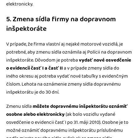
elektronicky.
5. Zmena sídla firmy na dopravnom
inšpektoráte
V prípade, že firma vlastní aj nejaké motorové vozidlá, je
potrebné, aby zmenu sídla oznámila aj Polícii na dopravnom
inšpektoráte. Dôvodom je potreba
vydať nové osvedčenie
o evidencii časť I a časť II
a v prípade zmeny sídla do
iného okresu aj potreba vydať nové tabuľky s evidenčným
číslom. Lehota na oznámenie zmeny sídla dopravnému
inšpektorátu je do 30 dní.
Zmenu sídla
môžete dopravnému inšpektorátu oznámiť
osobne alebo elektronicky
(ak bolo vozidlu vydané
osvedčenie o evidencii časť I po 31. máji 2010). Osobne je to
možné oznámiť dopravnému inšpektorátu príslušnému