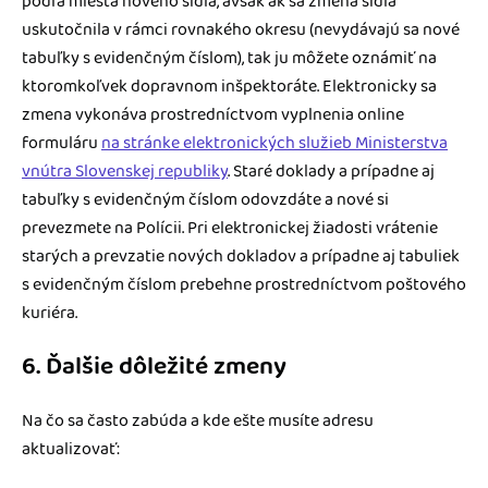
podľa miesta nového sídla, avšak ak sa zmena sídla
uskutočnila v rámci rovnakého okresu (nevydávajú sa nové
tabuľky s evidenčným číslom), tak ju môžete oznámiť na
ktoromkoľvek dopravnom inšpektoráte. Elektronicky sa
zmena vykonáva prostredníctvom vyplnenia online
formuláru
na stránke elektronických služieb Ministerstva
vnútra Slovenskej republiky
. Staré doklady a prípadne aj
tabuľky s evidenčným číslom odovzdáte a nové si
prevezmete na Polícii. Pri elektronickej žiadosti vrátenie
starých a prevzatie nových dokladov a prípadne aj tabuliek
s evidenčným číslom prebehne prostredníctvom poštového
kuriéra.
6. Ďalšie dôležité zmeny
Na čo sa často zabúda a kde ešte musíte adresu
aktualizovať: