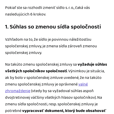
Pokiaľ ste sa rozhodli zmeniť sídlo s. r. o., čaká vás
nasledujúcich 6 krokov.
1. Súhlas so zmenou sídla spoločnosti
Vzhľadom na to, že sídlo je povinnou náležitosťou
spoločenskej zmluvy, je zmena sídla zároveň zmenou
spoločenskej zmluvy.
Na takúto zmenu spoločenskej zmluvy sa
vyžaduje súhlas
všetkých spoločníkov spoločnosti
. Výnimkou je situácia,
ak by bolo v spoločenskej zmluve uvedené, že na takúto
zmenu spoločenskej zmluvy je oprávnené
valné
zhromaždenie
(vtedy by sa vyžadoval súhlas aspoň
dvojtretinovej väčšiny všetkých hlasov spoločníkov). Na
zmenu sídla spoločnosti, resp. spoločenskej zmluvy je
potrebné
vypracovať dokument, ktorý bude obsahovať