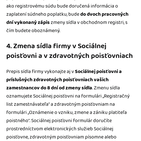
ako registrovému súdu bude doručená informácia o
zaplatení súdneho poplatku, bude
do dvoch pracovných
dní vykonaný zápis
zmeny sídla v obchodnom registri, s
čím budete oboznámený.
4. Zmena sídla firmy v Sociálnej
poisťovni a v zdravotných poisťovniach
Prepis sídla firmy vykonajte aj v
Sociálnej poisťovni a
príslušných zdravotných poisťovniach vašich
zamestnancov do 8 dní od zmeny sídla
. Zmenu sídla
oznamujete Sociálnej poisťovni na formulári „Registračný
list zamestnávateľa“ a zdravotným poisťovniam na
formulári „Oznámenie o vzniku, zmene a zániku platiteľa
poistného“. Sociálnej poisťovni formulár doručíte
prostredníctvom elektronických služieb Sociálnej
poisťovne, zdravotným poisťovniam písomne alebo