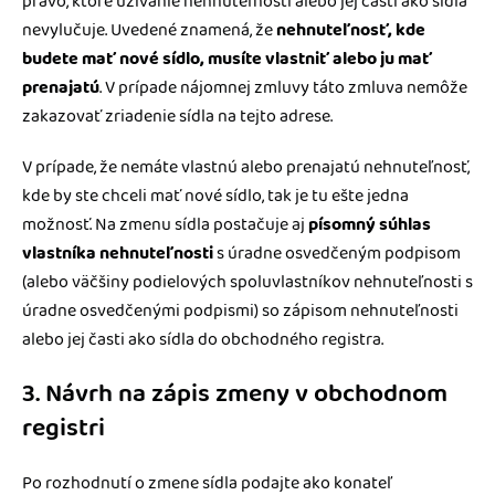
právo, ktoré užívanie nehnuteľnosti alebo jej časti ako sídla
nevylučuje. Uvedené znamená, že
nehnuteľnosť, kde
budete mať nové sídlo, musíte vlastniť alebo ju mať
prenajatú
. V prípade nájomnej zmluvy táto zmluva nemôže
zakazovať zriadenie sídla na tejto adrese.
V prípade, že nemáte vlastnú alebo prenajatú nehnuteľnosť,
kde by ste chceli mať nové sídlo, tak je tu ešte jedna
možnosť. Na zmenu sídla postačuje aj
písomný súhlas
vlastníka nehnuteľnosti
s úradne osvedčeným podpisom
(alebo väčšiny podielových spoluvlastníkov nehnuteľnosti s
úradne osvedčenými podpismi) so zápisom nehnuteľnosti
alebo jej časti ako sídla do obchodného registra.
3. Návrh na zápis zmeny v obchodnom
registri
Po rozhodnutí o zmene sídla podajte ako konateľ