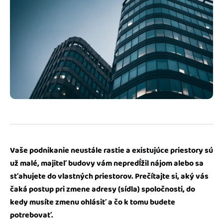
Blog
Katalóg doplnkov
Podnikateľský servis
Spýtajte sa nás
Vaše podnikanie neustále rastie a existujúce priestory sú
už malé, majiteľ budovy vám nepredĺžil nájom alebo sa
sťahujete do vlastných priestorov. Prečítajte si, aký vás
čaká postup pri zmene adresy (sídla) spoločnosti, do
kedy musíte zmenu ohlásiť a čo k tomu budete
potrebovať.