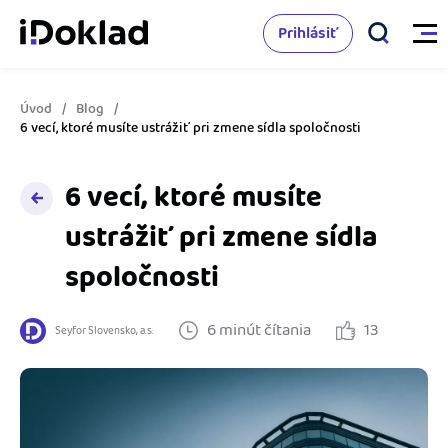
Prihlásiť
Úvod
Blog
Vlastnosti
6 vecí, ktoré musíte ustrážiť pri zmene sídla spoločnosti
Online fakturácia
6 vecí, ktoré musíte
Cenník
Správa kontaktov
ustrážiť pri zmene sídla
Vzdelanie
spoločnosti
Sledovanie cashflow
Nápoveda
Spolupráca s účtovníkom
6 minút čítania
13
Seyfor Slovensko, a.s.
Vyskúšať zadarmo
Ako začať s podnikaním
Prepojenie na ďalšie systémy
Ako sa vyznať vo fakturácii
Spriatelení účtovníci