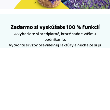
Zadarmo si vyskúšate 100 % funkcií
A vyberiete si predplatné, ktoré sadne Vášmu
podnikaniu.
Vytvorte si vzor pravidelnej faktúry a nechajte si ju
posielať v správny čas, iDokladom za Vás.