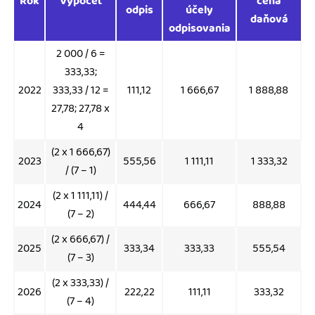
Rok
Výpočet
cena
odpis
účely
daňová
odpisovania
2 000 / 6 =
333,33;
2022
333,33 / 12 =
111,12
1 666,67
1 888,88
27,78; 27,78 x
4
(2 x 1 666,67)
2023
555,56
1 111,11
1 333,32
/ (7 – 1)
(2 x 1 111,11) /
2024
444,44
666,67
888,88
(7 – 2)
(2 x 666,67) /
2025
333,34
333,33
555,54
(7 – 3)
(2 x 333,33) /
2026
222,22
111,11
333,32
(7 – 4)