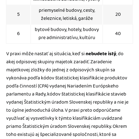
priemyselné budovy, cesty,
5
20
železnice, letiská, garáže
bytové budovy, hotely, budovy
6
40
pre administratívu, kultúru
V praxi môže nastať aj situácia, keď si
nebudete istý
, do
akej odpisovej skupiny majetok zaradiť. Zaradenie
majetkovej zložky do jednej z odpisových skupín sa
vykonáva podľa kódov štatistickej klasifikácie produktov
podľa činností (CPA) vydanej Nariadením Európskeho
parlamentu a Rady, kódov štatistickej klasifikácie stavieb
vydanej Štatistickým úradom Slovenskej republiky a nie je
to úplne jednoduchá úloha. V praxi preto odporúčame
využívať aj vysvetlivky k týmto klasifikáciám uvádzané
priamo Štatistickým úradom Slovenskej republiky. Okrem
toho existujú aj špecializované spoločnosti, ktoré sa