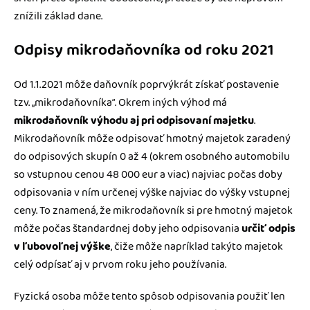
znížili základ dane.
Odpisy mikrodaňovníka od roku 2021
Od 1.1.2021 môže daňovník poprvýkrát získať postavenie
tzv. „mikrodaňovníka“. Okrem iných výhod má
mikrodaňovník výhodu aj pri odpisovaní majetku
.
Mikrodaňovník môže odpisovať hmotný majetok zaradený
do odpisových skupín 0 až 4 (okrem osobného automobilu
so vstupnou cenou 48 000 eur a viac) najviac počas doby
odpisovania v ním určenej výške najviac do výšky vstupnej
ceny. To znamená, že mikrodaňovník si pre hmotný majetok
môže počas štandardnej doby jeho odpisovania
určiť odpis
v ľubovoľnej výške
, čiže môže napríklad takýto majetok
celý odpísať aj v prvom roku jeho používania.
Fyzická osoba môže tento spôsob odpisovania použiť len