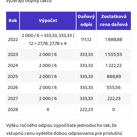
vyzerajú odpisy takto:
Daňový
Zostatková
Rok
Výpočet
odpis
cena daňová
2 000 / 6 = 333,33; 333,33 /
2022
111,12
1 888,88
12 = 27,78; 27,78 x 4
2023
2 000 / 6
333,33
1 555,55
2024
2 000 / 6
333,33
1 222,22
2025
2 000 / 6
333,33
888,89
2026
2 000 / 6
333,33
555,56
2027
2 000 / 6
333,33
222,23
2028
X
222,23
0
Výšku ročného odpisu vypočítate jednoducho tak, že
vstupnú cenu vydelíte dobou odpisovania pre príslušnú