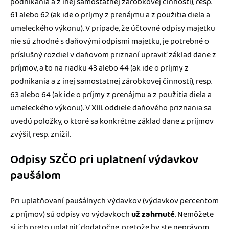
podnikania a z inej samostatnej zárobkovej činnosti), resp.
61 alebo 62 (ak ide o príjmy z prenájmu a z použitia diela a
umeleckého výkonu). V prípade, že účtovné odpisy majetku
nie sú zhodné s daňovými odpismi majetku, je potrebné o
príslušný rozdiel v daňovom priznaní upraviť základ dane z
príjmov, a to na riadku 43 alebo 44 (ak ide o príjmy z
podnikania a z inej samostatnej zárobkovej činnosti), resp.
63 alebo 64 (ak ide o príjmy z prenájmu a z použitia diela a
umeleckého výkonu). V XIII. oddiele daňového priznania sa
uvedú položky, o ktoré sa konkrétne základ dane z príjmov
zvýšil, resp. znížil.
Odpisy SZČO pri uplatnení výdavkov
paušálom
Pri uplatňovaní paušálnych výdavkov (výdavkov percentom
z príjmov) sú odpisy vo výdavkoch
už zahrnuté
. Nemôžete
si ich preto uplatniť dodatočne, pretože by ste neprávom