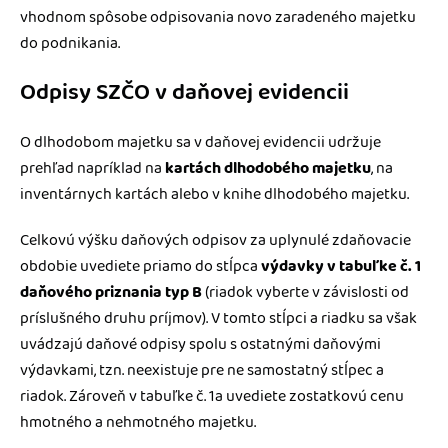
vhodnom spôsobe odpisovania novo zaradeného majetku
do podnikania.
Odpisy SZČO v daňovej evidencii
O dlhodobom majetku sa v daňovej evidencii udržuje
prehľad napríklad na
kartách dlhodobého majetku
, na
inventárnych kartách alebo v knihe dlhodobého majetku.
Celkovú výšku daňových odpisov za uplynulé zdaňovacie
obdobie uvediete priamo do stĺpca
výdavky v tabuľke č. 1
daňového priznania typ B
(riadok vyberte v závislosti od
príslušného druhu príjmov). V tomto stĺpci a riadku sa však
uvádzajú daňové odpisy spolu s ostatnými daňovými
výdavkami, tzn. neexistuje pre ne samostatný stĺpec a
riadok. Zároveň v tabuľke č. 1a uvediete zostatkovú cenu
hmotného a nehmotného majetku.