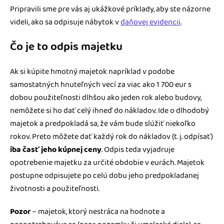
Pripravili sme pre vás aj ukážkové príklady, aby ste názorne
videli, ako sa odpisuje nábytok v
daňovej evidencii
.
Čo je to odpis majetku
Ak si kúpite hmotný majetok napríklad v podobe
samostatných hnuteľných vecí za viac ako 1 700 eur s
dobou použiteľnosti dlhšou ako jeden rok alebo budovy,
nemôžete si ho dať celý ihneď do nákladov. Ide o dlhodobý
majetok a predpokladá sa, že vám bude slúžiť niekoľko
rokov. Preto môžete dať každý rok do nákladov (t. j. odpísať)
iba časť jeho kúpnej ceny
. Odpis teda vyjadruje
opotrebenie majetku za určité obdobie v eurách. Majetok
postupne odpisujete po celú dobu jeho predpokladanej
životnosti a použiteľnosti.
Pozor
– majetok, ktorý nestráca na hodnote a