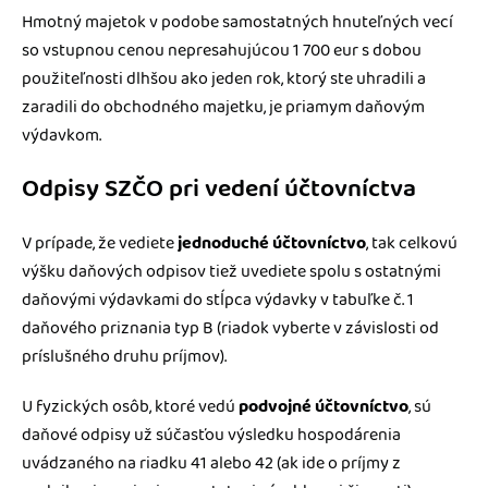
Hmotný majetok v podobe samostatných hnuteľných vecí
so vstupnou cenou nepresahujúcou 1 700 eur s dobou
použiteľnosti dlhšou ako jeden rok, ktorý ste uhradili a
zaradili do obchodného majetku, je priamym daňovým
výdavkom.
Odpisy SZČO pri vedení účtovníctva
V prípade, že vediete
jednoduché účtovníctvo
, tak celkovú
výšku daňových odpisov tiež uvediete spolu s ostatnými
daňovými výdavkami do stĺpca výdavky v tabuľke č. 1
daňového priznania typ B (riadok vyberte v závislosti od
príslušného druhu príjmov).
U fyzických osôb, ktoré vedú
podvojné účtovníctvo
, sú
daňové odpisy už súčasťou výsledku hospodárenia
uvádzaného na riadku 41 alebo 42 (ak ide o príjmy z