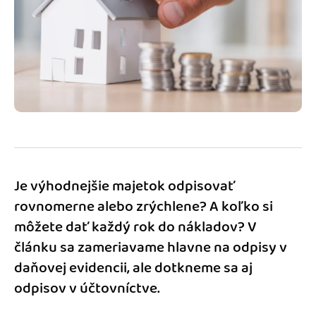
Blog
Katalóg doplnkov
Podnikateľský servis
Spýtajte sa nás
Je výhodnejšie majetok odpisovať
rovnomerne alebo zrýchlene? A koľko si
môžete dať každý rok do nákladov? V
článku sa zameriavame hlavne na odpisy v
daňovej evidencii, ale dotkneme sa aj
odpisov v účtovníctve.