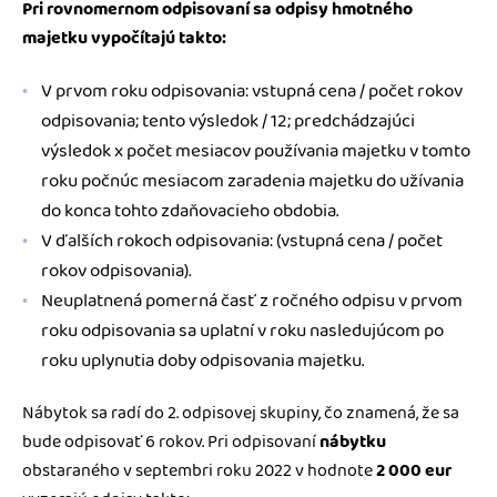
Pri rovnomernom odpisovaní sa odpisy hmotného
majetku vypočítajú takto:
V prvom roku odpisovania: vstupná cena / počet rokov
odpisovania; tento výsledok / 12; predchádzajúci
výsledok x počet mesiacov používania majetku v tomto
roku počnúc mesiacom zaradenia majetku do užívania
do konca tohto zdaňovacieho obdobia.
V ďalších rokoch odpisovania: (vstupná cena / počet
rokov odpisovania).
Neuplatnená pomerná časť z ročného odpisu v prvom
roku odpisovania sa uplatní v roku nasledujúcom po
roku uplynutia doby odpisovania majetku.
Nábytok sa radí do 2. odpisovej skupiny, čo znamená, že sa
bude odpisovať 6 rokov. Pri odpisovaní
nábytku
obstaraného v septembri roku 2022 v hodnote
2 000 eur