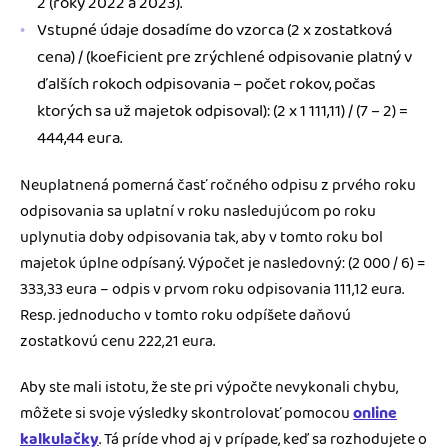
2 (roky 2022 a 2023).
Vstupné údaje dosadíme do vzorca (2 x zostatková
cena) / (koeficient pre zrýchlené odpisovanie platný v
ďalších rokoch odpisovania – počet rokov, počas
ktorých sa už majetok odpisoval): (2 x 1 111,11) / (7 – 2) =
444,44 eura.
Neuplatnená pomerná časť ročného odpisu z prvého roku
odpisovania sa uplatní v roku nasledujúcom po roku
uplynutia doby odpisovania tak, aby v tomto roku bol
majetok úplne odpísaný. Výpočet je nasledovný: (2 000 / 6) =
333,33 eura – odpis v prvom roku odpisovania 111,12 eura.
Resp. jednoducho v tomto roku odpíšete daňovú
zostatkovú cenu 222,21 eura.
Aby ste mali istotu, že ste pri výpočte nevykonali chybu,
môžete si svoje výsledky skontrolovať pomocou
online
kalkulačky
. Tá príde vhod aj v prípade, keď sa rozhodujete o