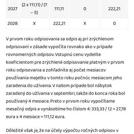
(2 x 111,11) / (7
2027
111,11
0
222,21
– 5)
2028
X
222,21
X
0
V prvom roku odpisovania sa odpis aj pri zrýchlenom
odpisovaní v zásade vypočíta rovnako ako v prípade
rovnomerných odpisov. Vstupnú cenu vydelíte
koeficientom pre zrýchlené odpisovanie platným v prvom
roku odpisovania a zohľadníte aj počet mesiacov
používania majetku v tomto roku počnúc mesiacom jeho
zaradenia do užívania. V našom prípade bol nábytok
zaradený do užívania v septembri, takže do konca roka bol
používaný 4 mesiace. Preto v prvom roku vypočítame
mesačný odpis a vynásobíme ho číslom 4: 333,33 / 12 = 27,78
eura x 4 mesiace = 111,12 eura.
Dôležité však je, že na účely výpočtu ročných odpisov v