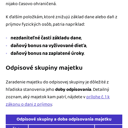
nijako časovo ohraničená.
K ďalším položkám, ktoré znižujú základ dane alebo daň z
príjmov fyzických osôb, patria napríklad:
nezdaniteľné časti základu dane
,
daňový bonus na vyživované dieťa
,
daňový bonus na zaplatené úroky
.
Odpisové skupiny majetku
Zaradenie majetku do odpisovej skupiny je dôležité z
hľadiska stanovenia jeho
doby odpisovania
. Detailný
zoznam, aký majetok kam patrí, nájdete v
prílohe č. 1 k
zákonu o dani z príjmov
.
Odpisové skupiny a doba odpisovania majetku