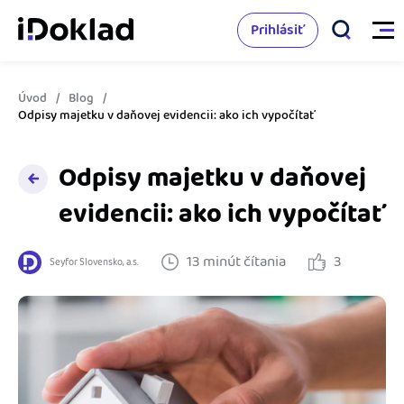
Prihlásiť
Úvod
Blog
Vlastnosti
Odpisy majetku v daňovej evidencii: ako ich vypočítať
Online fakturácia
Odpisy majetku v daňovej
Cenník
Správa kontaktov
evidencii: ako ich vypočítať
Vzdelanie
Sledovanie cashflow
13 minút čítania
3
Seyfor Slovensko, a.s.
Nápoveda
Spolupráca s účtovníkom
Vyskúšať zadarmo
Ako začať s podnikaním
Prepojenie na ďalšie systémy
Ako sa vyznať vo fakturácii
Spriatelení účtovníci