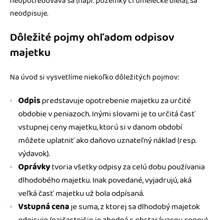
neopotrebováva sa (napr. pozemky či umelecké diela), sa
neodpisuje.
Dôležité pojmy ohľadom odpisov
majetku
Na úvod si vysvetlíme niekoľko dôležitých pojmov:
Odpis
predstavuje opotrebenie majetku za určité
obdobie v peniazoch. Inými slovami je to určitá časť
vstupnej ceny majetku, ktorú si v danom období
môžete uplatniť ako daňovo uznateľný náklad (resp.
výdavok).
Oprávky
tvoria všetky odpisy za celú dobu používania
dlhodobého majetku. Inak povedané, vyjadrujú, aká
veľká časť majetku už bola odpísaná.
Vstupná cena
je suma, z ktorej sa dlhodobý majetok