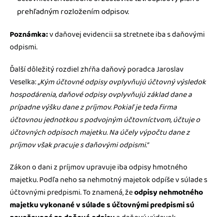
prehľadným rozložením odpisov.
Poznámka:
v daňovej evidencii sa stretnete iba s daňovými
odpismi.
Ďalší dôležitý rozdiel zhŕňa daňový poradca Jaroslav
Veselka: „
Kým účtovné odpisy ovplyvňujú účtovný výsledok
hospodárenia, daňové odpisy ovplyvňujú základ dane a
prípadne výšku dane z príjmov. Pokiaľ je teda firma
účtovnou jednotkou s podvojným účtovníctvom, účtuje o
účtovných odpisoch majetku. Na účely výpočtu dane z
príjmov však pracuje s daňovými odpismi.”
Zákon o dani z príjmov upravuje iba odpisy hmotného
majetku. Podľa neho sa nehmotný majetok odpíše v súlade s
účtovnými predpismi. To znamená, že
odpisy nehmotného
majetku vykonané v súlade s účtovnými predpismi sú