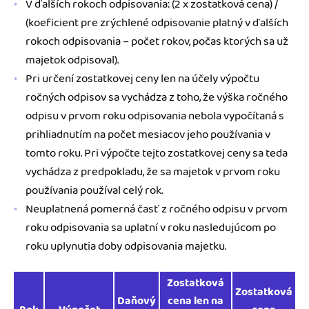
V ďalších rokoch odpisovania: (2 x zostatková cena) /
(koeficient pre zrýchlené odpisovanie platný v ďalších
rokoch odpisovania – počet rokov, počas ktorých sa už
majetok odpisoval).
Pri určení zostatkovej ceny len na účely výpočtu
ročných odpisov sa vychádza z toho, že výška ročného
odpisu v prvom roku odpisovania nebola vypočítaná s
prihliadnutím na počet mesiacov jeho používania v
tomto roku. Pri výpočte tejto zostatkovej ceny sa teda
vychádza z predpokladu, že sa majetok v prvom roku
používania používal celý rok.
Neuplatnená pomerná časť z ročného odpisu v prvom
roku odpisovania sa uplatní v roku nasledujúcom po
roku uplynutia doby odpisovania majetku.
Zostatková
Zostatková
Daňový
cena len na