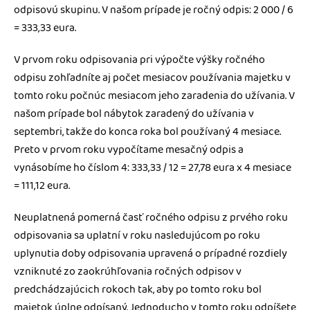
odpisovú skupinu. V našom prípade je ročný odpis: 2 000 / 6
= 333,33 eura.
V prvom roku odpisovania pri výpočte výšky ročného
odpisu zohľadníte aj počet mesiacov používania majetku v
tomto roku počnúc mesiacom jeho zaradenia do užívania. V
našom prípade bol nábytok zaradený do užívania v
septembri, takže do konca roka bol používaný 4 mesiace.
Preto v prvom roku vypočítame mesačný odpis a
vynásobíme ho číslom 4: 333,33 / 12 = 27,78 eura x 4 mesiace
= 111,12 eura.
Neuplatnená pomerná časť ročného odpisu z prvého roku
odpisovania sa uplatní v roku nasledujúcom po roku
uplynutia doby odpisovania upravená o prípadné rozdiely
vzniknuté zo zaokrúhľovania ročných odpisov v
predchádzajúcich rokoch tak, aby po tomto roku bol
majetok úplne odpísaný. Jednoducho v tomto roku odpíšete