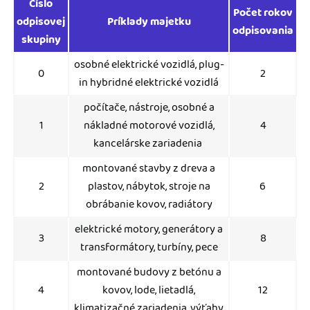
Číslo
Počet rokov
odpisovej
Príklady majetku
odpisovania
skupiny
osobné elektrické vozidlá, plug-
0
2
in hybridné elektrické vozidlá
počítače, nástroje, osobné a
1
nákladné motorové vozidlá,
4
kancelárske zariadenia
montované stavby z dreva a
2
plastov, nábytok, stroje na
6
obrábanie kovov, radiátory
elektrické motory, generátory a
3
8
transformátory, turbíny, pece
montované budovy z betónu a
4
kovov, lode, lietadlá,
12
klimatizačné zariadenia, výťahy