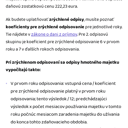
daňovú zostatkovú cenu 222,23 eura.
Ak budete uplatňovať
zrýchlené odpisy
, musíte poznať
koeficienty pre zrýchlené odpisovanie
pre jednotlivé roky.
Tie nájdete v
zákone o dani z príjmov
. Pre 2. odpisovú
skupinu je koeficient pre zrýchlené odpisovanie 6 v prvom
roku a 7 v ďalších rokoch odpisovania.
Pri zrýchlenom odpisovaní sa odpisy hmotného majetku
vypočítajú takto:
V prvom roku odpisovania: vstupná cena / koeficient
pre zrýchlené odpisovanie platný v prvom roku
odpisovania; tento výsledok / 12; predchádzajúci
výsledok x počet mesiacov používania majetku v tomto
roku počnúc mesiacom zaradenia majetku do užívania
do konca tohto zdaňovacieho obdobia.