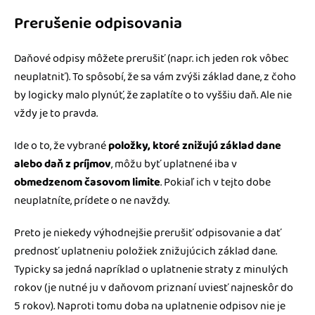
Prerušenie odpisovania
Daňové odpisy môžete prerušiť (napr. ich jeden rok vôbec
neuplatniť). To spôsobí, že sa vám zvýši základ dane, z čoho
by logicky malo plynúť, že zaplatíte o to vyššiu daň. Ale nie
vždy je to pravda.
Ide o to, že vybrané
položky, ktoré znižujú základ dane
alebo daň z príjmov
, môžu byť uplatnené iba v
obmedzenom časovom limite
. Pokiaľ ich v tejto dobe
neuplatníte, prídete o ne navždy.
Preto je niekedy výhodnejšie prerušiť odpisovanie a dať
prednosť uplatneniu položiek znižujúcich základ dane.
Typicky sa jedná napríklad o uplatnenie straty z minulých
rokov (je nutné ju v daňovom priznaní uviesť najneskôr do
5 rokov). Naproti tomu doba na uplatnenie odpisov nie je