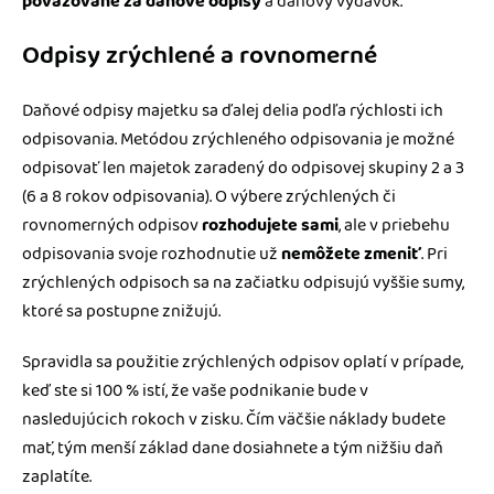
považované za daňové odpisy
a daňový výdavok.
Odpisy zrýchlené a rovnomerné
Daňové odpisy majetku sa ďalej delia podľa rýchlosti ich
odpisovania. Metódou zrýchleného odpisovania je možné
odpisovať len majetok zaradený do odpisovej skupiny 2 a 3
(6 a 8 rokov odpisovania). O výbere zrýchlených či
rovnomerných odpisov
rozhodujete sami
, ale v priebehu
odpisovania svoje rozhodnutie už
nemôžete zmeniť
. Pri
zrýchlených odpisoch sa na začiatku odpisujú vyššie sumy,
ktoré sa postupne znižujú.
Spravidla sa použitie zrýchlených odpisov oplatí v prípade,
keď ste si 100 % istí, že vaše podnikanie bude v
nasledujúcich rokoch v zisku. Čím väčšie náklady budete
mať, tým menší základ dane dosiahnete a tým nižšiu daň
zaplatíte.