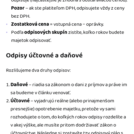
odpisuje (najčastejšie je zhodná s obstarávacou cenou).
Pozor
– ak ste platiteľom DPH, odpisujete vždy z ceny
bez DPH.
Zostatková cena
= vstupná cena − oprávky.
Podľa
odpisových skupín
zistíte, koľko rokov budete
majetok odpisovať.
Odpisy účtovné a daňové
Rozlišujeme dva druhy odpisov:
Daňové
– riadia sa zákonom o dani z príjmov a práve im
sa budeme v článku venovať.
Účtovné
– vyjadrujú reálne (alebo prinajmenšom
presnejšie) opotrebenie majetku, pretože vy sami
rozhodujete o tom, do koľkých rokov odpisy rozdelíte a
v akej výške, ale musíte pritom dodržiavať zákon o
účtovníctve. Následne si zostavíte tzv. odpisový plán s