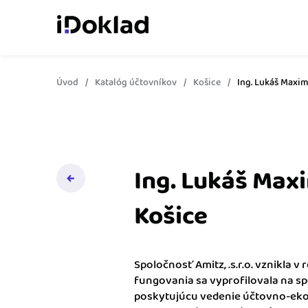
Úvod
Katalóg účtovníkov
Košice
Ing. Lukáš Maxi
Online fakturácia
Vytvárajte doklady jed
zaškolenia.
Správa kontaktov
Získajte kontrolu nad 
Ing. Lukáš Max
obchodnými kontaktmi.
Košice
Sledovanie cashflow
Vymeňte počítanie za 
o výdavkoch a príjmoch
Spoločnosť Amitz, .s.r.o. vznikla v
fungovania sa vyprofilovala na s
Spolupráca s účtovn
poskytujúcu vedenie účtovno-ek
Dajte účtovníkovi to, č