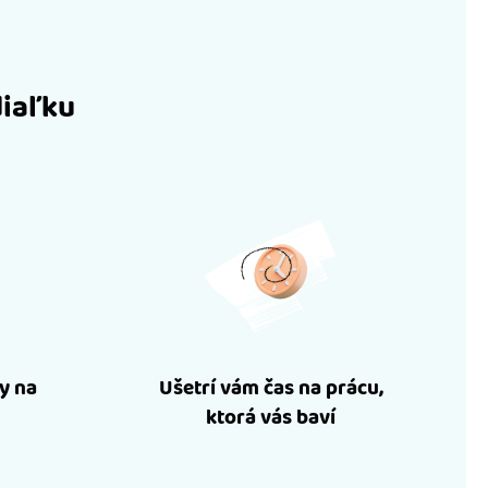
diaľku
y na
Ušetrí vám čas na prácu,
ktorá vás baví