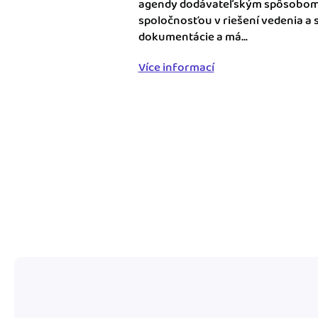
agendy dodávateľským spôsobom.
nonstop prístup k vaši
spoločnosťou v riešení vedenia a 
dokumentácie a má...
Prepojenie na ďalšie
Nechajte iDoklad praco
Více informací
prepojeniu s e-shopom
ďalšími aplikáciami.