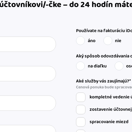
 účtovníkovi/-čke – do 24 hodín má
Používate na fakturáciu iD
áno
nie
Aký spôsob odovzdávania d
na diaľku
os
Aké služby vás zaujímajú?*
Cenová ponuka bude spracovan
kompletné vedenie ú
zostavenie účtovnej
spracovanie miezd