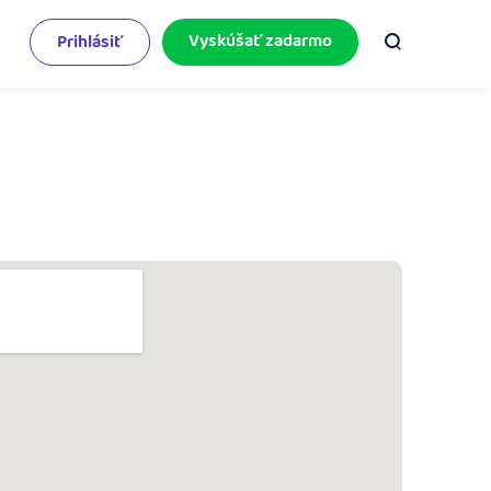
Vyskúšať zadarmo
Prihlásiť
odnikateľský servis
e mnoho
rinášame vám aktuality o podnikaní.
pýtajte sa nás
racujete v iDoklade a potrebujete poradiť?
 službami.