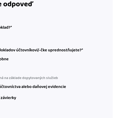
te odpoveď
oklad?*
okladov účtovníkovi/-čke uprednostňujete?*
obne
á na základe dopytovaných služieb
čtovníctva alebo daňovej evidencie
 závierky