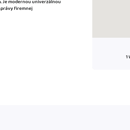
 Je modernou univerzálnou
m dokladom.
správy firemnej
 systémy
vať za vás. Vďaka
, bankou, CRM a
1