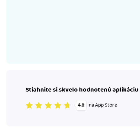
Stiahnite si skvelo hodnotenú aplikáciu
na App Store
4.8