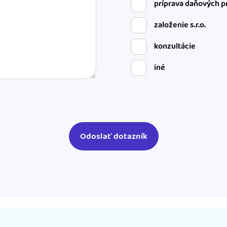
príprava daňových p
založenie s.r.o.
konzultácie
iné