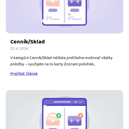
Blog
Katalóg doplnkov
Podnikateľský servis
Spýtajte sa nás
Cenník/Sklad
23. 4. 2024
V kategórii Cenník/Sklad môžete prehľadne evidovať všetky
položky – využijete na to karty Zoznam položiek...
Prečítať článok