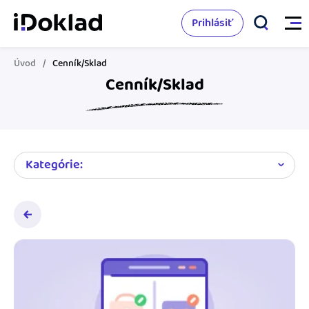
Prihlásiť
Úvod
Cenník/Sklad
Cenník/Sklad
Vlastnosti
Online fakturácia
Cenník
Správa kontaktov
Kategórie:
Vzdelanie
Sledovanie cashflow
Nápoveda
Spolupráca s účtovníkom
Vyskúšať zadarmo
Ako začať s podnikaním
Prepojenie na ďalšie systémy
Ako sa vyznať vo fakturácii
Spriatelení účtovníci