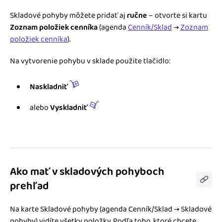
Skladové pohyby môžete pridať aj
ručne
– otvorte si kartu
Zoznam položiek cenníka
(agenda
Cenník/Sklad
→
Zoznam
položiek cenníka
).
Na vytvorenie pohybu v sklade použite tlačidlo:
Naskladniť
alebo
Vyskladniť
Ako mať v skladových pohyboch
prehľad
Na karte Skladové pohyby (agenda Cenník/Sklad → Skladové
pohyby) vidíte všetky položky. Podľa toho, ktoré chcete