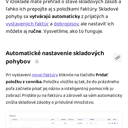
V iDoklade máte prehľad o stave skladových zásob a
Blog
Katalóg doplnkov
ľahko ich prepojíte aj s položkami faktúry. Skladové
Podnikateľský servis
pohyby sa
vytvárajú automaticky
z prijatých a
vystavených faktúr
a
dobropisov
, ale nastaviť ich
Spýtajte sa nás
môžete aj
ručne
. Vysvetlíme, ako to funguje.
Automatické nastavenie skladových
pohybov
Pri vystavení
novej faktúry
kliknite na tlačidlo
Pridať
položku z cenníka.
Položku vložíte aj tak, že do prázdneho
poľa začnete písať jej názov a inteligentný pomocník ju
zobrazí. Pridáte ju na faktúru a zároveň sa vám automaticky
znížia skladové zásoby o príslušné množstvo.