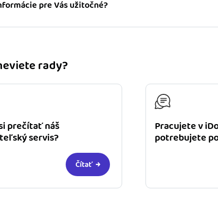
informácie pre Vás užitočné?
 neviete rady?
si prečítať náš
Pracujete v iD
teľský servis?
potrebujete p
Čítať