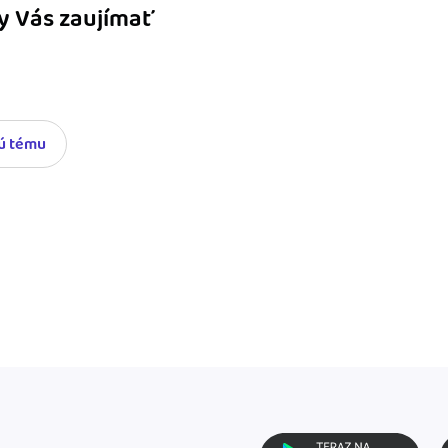
y Vás zaujímať
nú tému