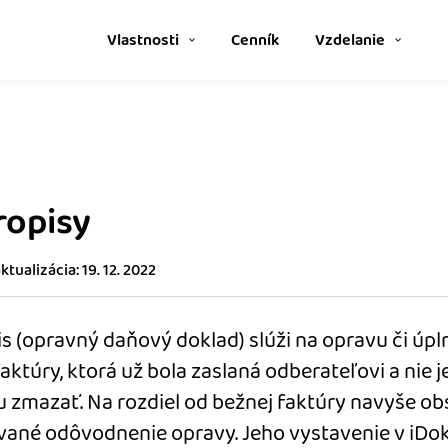
Vlastnosti
Cenník
Vzdelanie
Spriatelení účtovníci
P
Nápoveda
noducho aj bez
Vyberte si z katalógu a získajt
P
výhod.
Ako začať s podnikaním
S
ropisy
Katalóg doplnkov
P
stavom objednávok a
Prepojte svoj iDoklad s ďalšími
Ako sa vyznať vo fakturácii
tualizácia: 19. 12. 2022
Blog
Stiahnite si
s (opravný daňový doklad) slúži na opravu či úpl
zrozumiteľný prehľad
mobilnú aplikáciu
.
aktúry, ktorá už bola zaslaná odberateľovi a nie j
 zmazať. Na rozdiel od bežnej faktúry navyše o
íkom
ané odôvodnenie opravy. Jeho vystavenie v iDok
o potrebuje –