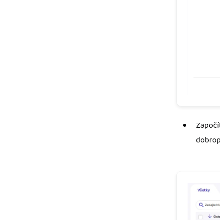
Započí
dobrop