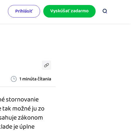
Vyskúšať zadarmo
Prihlásiť
odnikateľský servis
e mnoho
rinášame vám aktuality o podnikaní.
pýtajte sa nás
racujete v iDoklade a potrebujete poradiť?
 službami.
1 minúta čítania
né stornovanie
e tak možné ju zo
bsahuje zákonom
lade je úplne