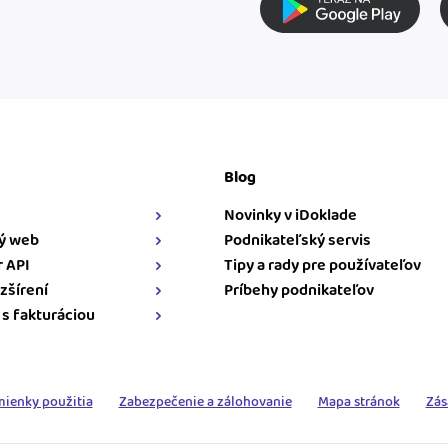
Blog
Novinky v iDoklade
ý web
Podnikateľský servis
 API
Tipy a rady pre používateľov
zšírení
Príbehy podnikateľov
 s fakturáciou
ienky použitia
Zabezpečenie a zálohovanie
Mapa stránok
Zás