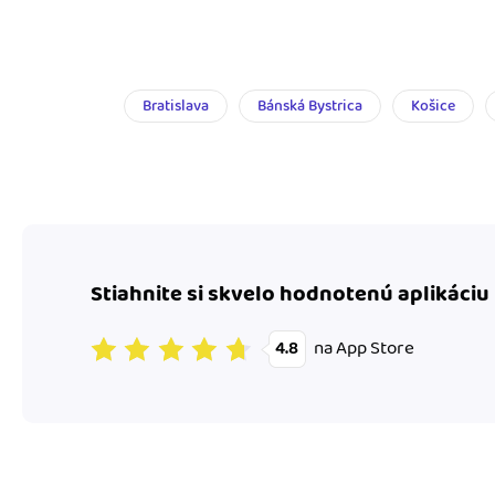
Bratislava
Bánská Bystrica
Košice
Stiahnite si skvelo hodnotenú aplikáciu
na App Store
4.8