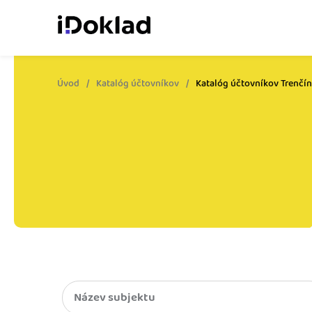
Úvod
Katalóg účtovníkov
Katalóg účtovníkov Trenčín
Online fakturácia
Vytvárajte doklady jed
zaškolenia.
Správa kontaktov
Získajte kontrolu nad 
obchodnými kontaktmi.
Sledovanie cashflow
Vymeňte počítanie za 
o výdavkoch a príjmoch
Spolupráca s účtovn
Dajte účtovníkovi to, č