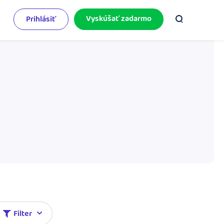
Vyskúšať zadarmo
Prihlásiť
odnikateľský servis
e mnoho
rinášame vám aktuality o podnikaní.
pýtajte sa nás
racujete v iDoklade a potrebujete poradiť?
 službami.
Filter