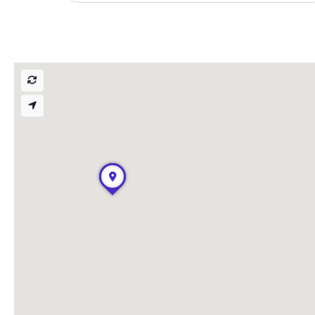
nonstop prístup k vaši
Prepojenie na ďalšie
Nechajte iDoklad praco
prepojeniu s e-shopom
ďalšími aplikáciami.