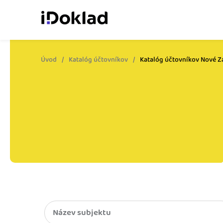
Úvod
Katalóg účtovníkov
Katalóg účtovníkov Nové 
Online fakturácia
Vytvárajte doklady jed
zaškolenia.
Správa kontaktov
Získajte kontrolu nad 
obchodnými kontaktmi.
Sledovanie cashflow
Vymeňte počítanie za 
o výdavkoch a príjmoch
Spolupráca s účtovn
Dajte účtovníkovi to, č