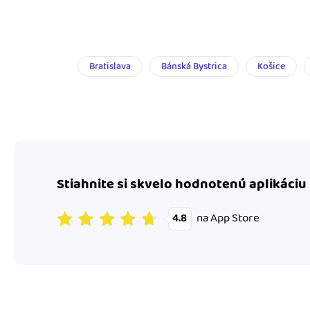
Bratislava
Bánská Bystrica
Košice
Stiahnite si skvelo hodnotenú aplikáciu
na App Store
4.8