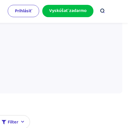
Vyskúšať zadarmo
Prihlásiť
odnikateľský servis
e mnoho
rinášame vám aktuality o podnikaní.
pýtajte sa nás
racujete v iDoklade a potrebujete poradiť?
 službami.
Filter