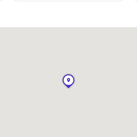
m dokladom.
 systémy
vať za vás. Vďaka
, bankou, CRM a