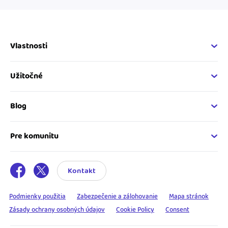
Vlastnosti
Fakturačné vlastnosti
Online fakturácia
Užitočné
Správa kontaktov
Nápoveda
Sledovanie cashflow
Vývojárský web
Blog
Spolupráca s účtovníkom
Developer API
Novinky v iDoklade
Napojenie na iDoklad
Katalóg rozšírení
Podnikateľský servis
Pre komunitu
Ako začať s fakturáciou
Tipy a rady pre používateľov
Spriaznení účtovníci
Príbehy podnikateľov
Registrácia účtovníka
Kontakt
Skúsenosti freelancerov
Podmienky použitia
Zabezpečenie a zálohovanie
Mapa stránok
Zásady ochrany osobných údajov
Cookie Policy
Consent