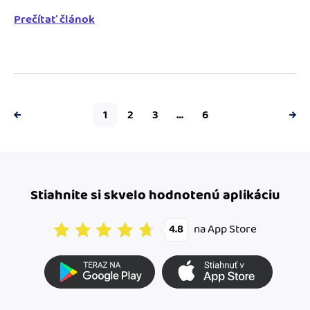
Prečítať článok
1
2
3
…
6
Stiahnite si skvelo hodnotenú aplikáciu
na App Store
4.8