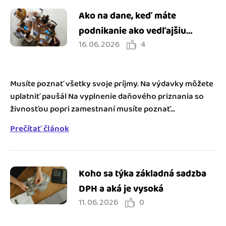
Ako na dane, keď máte
podnikanie ako vedľajšiu
16. 06. 2026
4
činnosť
Musíte poznať všetky svoje príjmy. Na výdavky môžete
uplatniť paušál Na vyplnenie daňového priznania so
živnosťou popri zamestnaní musíte poznať...
Prečítať článok
Koho sa týka základná sadzba
DPH a aká je vysoká
11. 06. 2026
0