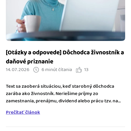
Blog
Katalóg doplnkov
Podnikateľský servis
Spýtajte sa nás
[Otázky a odpovede] Dôchodca živnostník a
daňové priznanie
14. 07. 2026
6 minút čítania
13
Text sa zaoberá situáciou, keď starobný dôchodca
zarába ako živnostník. Neriešime príjmy zo
zamestnania, prenájmu, dividend alebo prácu tzv. na...
Prečítať článok