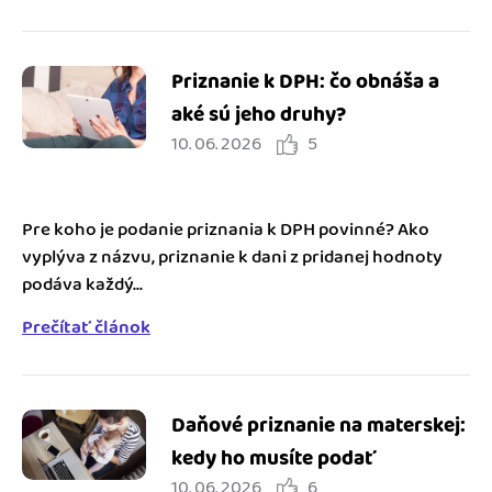
Priznanie k DPH: čo obnáša a
aké sú jeho druhy?
10. 06. 2026
5
Pre koho je podanie priznania k DPH povinné? Ako
vyplýva z názvu, priznanie k dani z pridanej hodnoty
podáva každý...
Prečítať článok
Daňové priznanie na materskej:
kedy ho musíte podať
10. 06. 2026
6