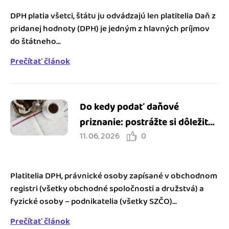
DPH platia všetci, štátu ju odvádzajú len platitelia Daň z
pridanej hodnoty (DPH) je jedným z hlavných príjmov
do štátneho...
Prečítať článok
Do kedy podať daňové
priznanie: postrážte si dôležité
11. 06. 2026
0
termíny v roku 2026
Platitelia DPH, právnické osoby zapísané v obchodnom
registri (všetky obchodné spoločnosti a družstvá) a
fyzické osoby – podnikatelia (všetky SZČO)...
Prečítať článok