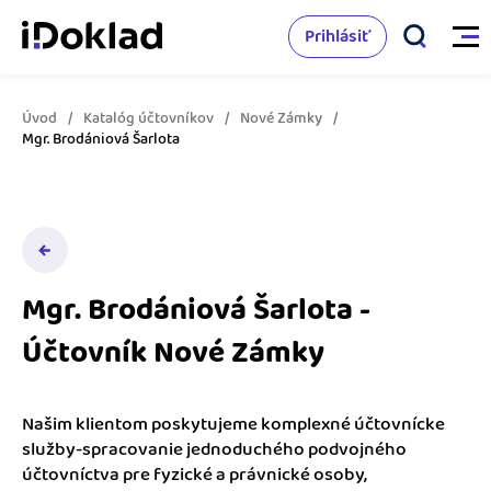
Prihlásiť
Úvod
Katalóg účtovníkov
Nové Zámky
Vlastnosti
Mgr. Brodániová Šarlota
Online fakturácia
Cenník
Správa kontaktov
Vzdelanie
Sledovanie cashflow
Mgr. Brodániová Šarlota -
Nápoveda
Účtovník Nové Zámky
Spolupráca s účtovníkom
Vyskúšať zadarmo
Ako začať s podnikaním
Prepojenie na ďalšie systémy
Našim klientom poskytujeme komplexné účtovnícke
Ako sa vyznať vo fakturácii
služby-spracovanie jednoduchého podvojného
Spriatelení účtovníci
účtovníctva pre fyzické a právnické osoby,