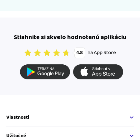
Stiahnite si skvelo hodnotenú aplikáciu
na App Store
4.8
Vlastnosti
Fakturačné vlastnosti
Online fakturácia
Užitočné