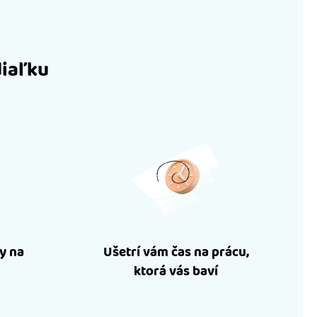
diaľku
y na
Ušetrí vám čas na prácu,
ktorá vás baví