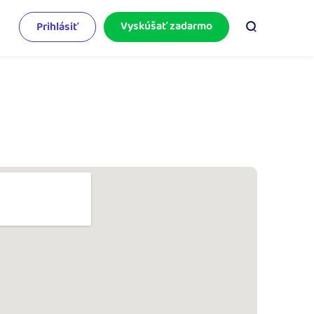
Vyskúšať zadarmo
Prihlásiť
odnikateľský servis
e mnoho
rinášame vám aktuality o podnikaní.
pýtajte sa nás
racujete v iDoklade a potrebujete poradiť?
 službami.