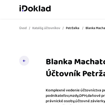
Úvod
Katalóg účtovníkov
Petržalka
Blanka Macha
Online fakturácia
Vytvárajte doklady jed
zaškolenia.
Správa kontaktov
Získajte kontrolu nad 
Blanka Machato
obchodnými kontaktmi.
Účtovník Petrž
Sledovanie cashflow
Vymeňte počítanie za 
o výdavkoch a príjmoch
Komplexné vedenie účtovníctva p
podnikateľov,mzdy,DPH,daňové pri
Spolupráca s účtovn
právnické osoby,účtovné závierky
Dajte účtovníkovi to, č