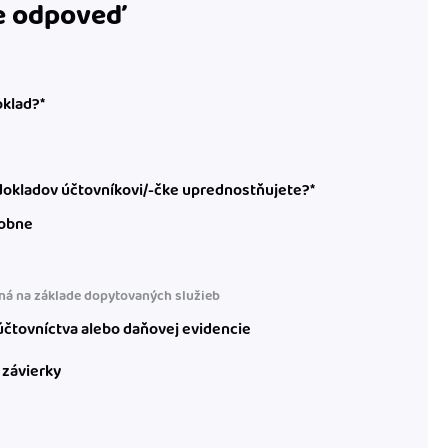
te odpoveď
oklad?*
okladov účtovníkovi/-čke uprednostňujete?*
obne
á na základe dopytovaných služieb
čtovníctva alebo daňovej evidencie
 závierky