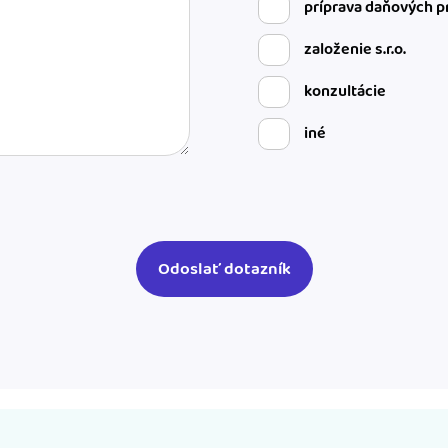
príprava daňových p
založenie s.r.o.
konzultácie
iné