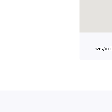
m dokladom.
 systémy
vať za vás. Vďaka
, bankou, CRM a
1287/10 Č