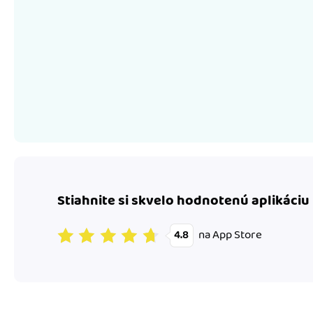
Stiahnite si skvelo hodnotenú aplikáciu
na App Store
4.8