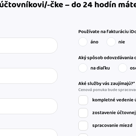
 účtovníkovi/-čke – do 24 hodín má
Používate na fakturáciu iD
áno
nie
Aký spôsob odovzdávania d
na diaľku
os
Aké služby vás zaujímajú?*
Cenová ponuka bude spracovan
kompletné vedenie ú
zostavenie účtovnej
spracovanie miezd