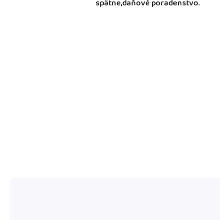
spätne,daňové poradenstvo.
nonstop prístup k vaši
Prepojenie na ďalšie
Nechajte iDoklad praco
prepojeniu s e-shopom
ďalšími aplikáciami.