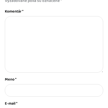
Vyžadované polia sú označené
*
Komentár
*
Meno
*
E-mail
*