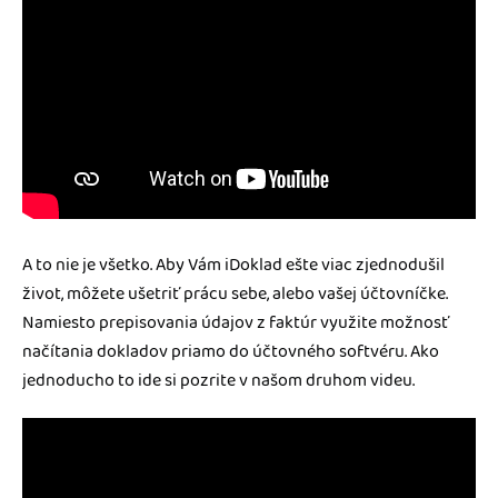
A to nie je všetko. Aby Vám iDoklad ešte viac zjednodušil
život, môžete ušetriť prácu sebe, alebo vašej účtovníčke.
Namiesto prepisovania údajov z faktúr využite možnosť
načítania dokladov priamo do účtovného softvéru. Ako
jednoducho to ide si pozrite v našom druhom videu.