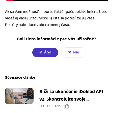
Ak sa Vám možnosť importu faktúr páči, pošlite link na tieto
videá aj vašej účtovníčke :-). Iste sa poteší, že jej Vaše
faktúry nabudúce zaberú menej času.
Boli tieto informácie pre Vás užitočné?
Áno
Nie
Súvisiace články
Blíži sa ukončenie iDoklad API
v2. Skontrolujte svoje
03. 07. 2026
1
integrácie