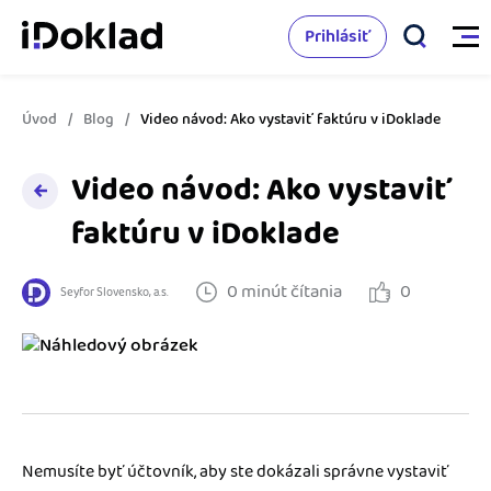
Prihlásiť
Úvod
Blog
Video návod: Ako vystaviť faktúru v iDoklade
Vlastnosti
Video návod: Ako vystaviť
Online fakturácia
Cenník
faktúru v iDoklade
Správa kontaktov
Vzdelanie
0 minút čítania
0
Seyfor Slovensko, a.s.
Sledovanie cashflow
Nápoveda
Spolupráca s účtovníkom
Vyskúšať zadarmo
Ako začať s podnikaním
Prepojenie na ďalšie systémy
Ako sa vyznať vo fakturácii
Spriatelení účtovníci
Nemusíte byť účtovník, aby ste dokázali správne vystaviť