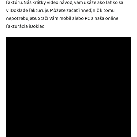
Blog
faktúru. Náš krátky video návod, vám ukáže ako ľahko sa
Katalóg doplnkov
v iDoklade fakturuje. Môžete začať ihneď, nič k tomu
Podnikateľský servis
nepotrebujete. Stačí Vám mobil alebo PC a naša online
fakturácia iDoklad.
Spýtajte sa nás