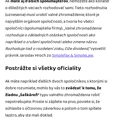
Ak
máte aj ďalších spolumajiteľov
, nemôžete ako konateľ
o dôležitých veciach rozhodovať sami. Tieto rozhodnutia
(uznesenia) musí urobiť valné zhromaždenie, ktoré je
najvyšším orgánom spoločnosti, a tvoria ho všetci
spoločníci (spolumajitelia firmy).
„Valné zhromaždenie
rozhoduje o základných otázkach spoločnosti ako
napríklad o zrušení spoločnosti alebo zmene názvu.
Rozhoduje tiež o rozdelení zisku, čiže dividend,“
vysvetlil
právnik Jaroslav Hroch zo
SimpleTax & SimpleLaw
.
Postrážte si všetky oficiality
Ak máte napríklad ďalších dvoch spoločníkov, s ktorými si
dobre rozumiete, mohlo by vás to
zvádzať k tomu, že
žiadnu „šaškáreň“
typu valného zhromaždenia robiť
nepotrebujete. Proste si zájdete na pivo, poviete si, že
súhlasíte s účtovnou závierkou a potom o tom spíšete
lajstro, aby ste mali doklad.