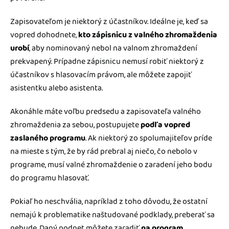
Zapisovateľom je niektorý z účastníkov. Ideálne je, keď sa
vopred dohodnete,
kto zápisnicu z valného zhromaždenia
urobí
, aby nominovaný nebol na valnom zhromaždení
prekvapený. Prípadne zápisnicu nemusí robiť niektorý z
účastníkov s hlasovacím právom, ale môžete zapojiť
asistentku alebo asistenta.
Akonáhle máte voľbu predsedu a zapisovateľa valného
zhromaždenia za sebou, postupujete
podľa vopred
zaslaného programu
. Ak niektorý zo spolumajiteľov príde
na mieste s tým, že by rád prebral aj niečo, čo nebolo v
programe, musí valné zhromaždenie o zaradení jeho bodu
do programu hlasovať.
Pokiaľ ho neschvália, napríklad z toho dôvodu, že ostatní
nemajú k problematike naštudované podklady, preberať sa
nebude. Daný podnet môžete zaradiť
na program