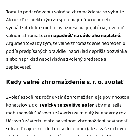
Tomuto podceňovaniu valného zhromaždenia sa vyhnite.
Ak neskôr s niektorým zo spolumajiteľov nebudete
vychádzať dobre, mohol by uznesenia prijaté na „pivnom“
valnom zhromaždení
napadnúť na súde ako neplatné
.
Argumentoval by tým, že valné zhromaždenie neprebehlo
podľa predpísaných pravidiel, napríklad neprišla pozvánka
alebo napríklad nebol riadne zvolený predseda a
zapisovateľ.
Kedy valné zhromaždenie s. r. o. zvolať
Zvolať aspoň raz ročne valné zhromaždenie je povinnosťou
konateľov s. r. o.
Typicky sa zvoláva na jar
, aby majitelia
mohli schváliť účtovnú závierku za minulý kalendárny rok.
Účtovnú závierku máte na valnom zhromaždení povinnosť
schváliť najneskôr do konca decembra (ak sa vaše účtovné