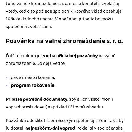
toho valné zhromaždenie s. r. o. musia konatelia zvolať aj
vtedy, keď o to požiada spoločník, ktorého vklad dosahuje
10 % základného imania. V opačnom prípade ho môžu
spoločníci zvolať sami.
Pozvánka na valné zhromaždenie s. r. o.
Ďalším krokom je
tvorba oficiálnej pozvánky
na valné
zhromaždenie. Do nej uveďte:
čas a miesto konania,
program rokovania
.
Priložte potrebné dokumenty
, aby si ich všetci mohli
vopred preštudovať, napríklad účtovnú závierku.
Pozvánku odošlite listom všetkým spolumajiteľom tak, aby
ju dostali
najneskôr 15 dní vopred
. Pokiaľ si v spoločenskej