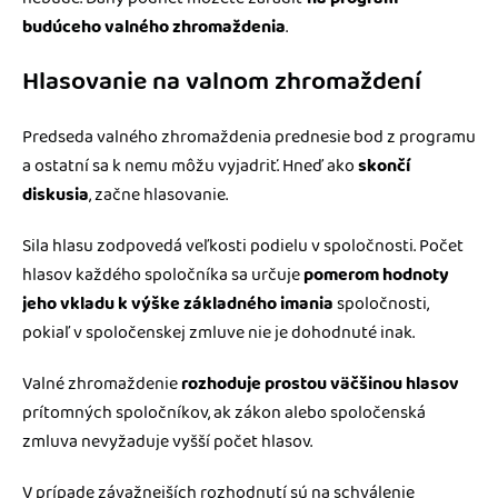
budúceho valného zhromaždenia
.
Hlasovanie na valnom zhromaždení
Predseda valného zhromaždenia prednesie bod z programu
a ostatní sa k nemu môžu vyjadriť. Hneď ako
skončí
diskusia
, začne hlasovanie.
Sila hlasu zodpovedá veľkosti podielu v spoločnosti. Počet
hlasov každého spoločníka sa určuje
pomerom hodnoty
jeho vkladu k výške základného imania
spoločnosti,
pokiaľ v spoločenskej zmluve nie je dohodnuté inak.
Valné zhromaždenie
rozhoduje prostou väčšinou hlasov
prítomných spoločníkov, ak zákon alebo spoločenská
zmluva nevyžaduje vyšší počet hlasov.
V prípade závažnejších rozhodnutí sú na schválenie