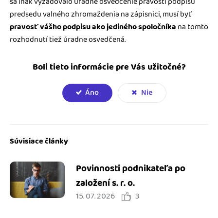
sa inak vyžadovalo úradné osvedčenie pravosti podpisu
predsedu valného zhromaždenia na zápisnici, musí byť
pravosť vášho podpisu ako jediného spoločníka
na tomto
rozhodnutí tiež úradne osvedčená.
Boli tieto informácie pre Vás užitočné?
Áno
Nie
Súvisiace články
Povinnosti podnikateľa po
založení s. r. o.
15. 07. 2026
3