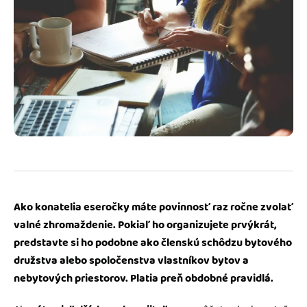
Blog
Katalóg doplnkov
Podnikateľský servis
Spýtajte sa nás
Ako konatelia eseročky máte povinnosť raz ročne zvolať
valné zhromaždenie. Pokiaľ ho organizujete prvýkrát,
predstavte si ho podobne ako členskú schôdzu bytového
družstva alebo spoločenstva vlastníkov bytov a
nebytových priestorov. Platia preň obdobné pravidlá.