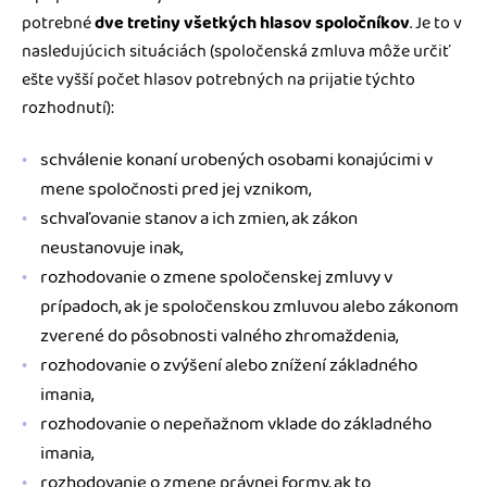
potrebné
dve tretiny všetkých hlasov spoločníkov
. Je to v
nasledujúcich situáciách (spoločenská zmluva môže určiť
ešte vyšší počet hlasov potrebných na prijatie týchto
rozhodnutí):
schválenie konaní urobených osobami konajúcimi v
mene spoločnosti pred jej vznikom,
schvaľovanie stanov a ich zmien, ak zákon
neustanovuje inak,
rozhodovanie o zmene spoločenskej zmluvy v
prípadoch, ak je spoločenskou zmluvou alebo zákonom
zverené do pôsobnosti valného zhromaždenia,
rozhodovanie o zvýšení alebo znížení základného
imania,
rozhodovanie o nepeňažnom vklade do základného
imania,
rozhodovanie o zmene právnej formy, ak to