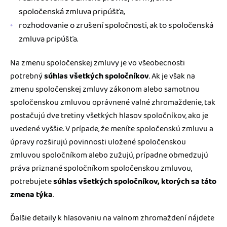
spoločenská zmluva pripúšťa,
rozhodovanie o zrušení spoločnosti, ak to spoločenská
zmluva pripúšťa.
Na zmenu spoločenskej zmluvy je vo všeobecnosti
potrebný
súhlas všetkých spoločníkov
. Ak je však na
zmenu spoločenskej zmluvy zákonom alebo samotnou
spoločenskou zmluvou oprávnené valné zhromaždenie, tak
postačujú dve tretiny všetkých hlasov spoločníkov, ako je
uvedené vyššie. V prípade, že meníte spoločenskú zmluvu a
úpravy rozširujú povinnosti uložené spoločenskou
zmluvou spoločníkom alebo zužujú, prípadne obmedzujú
práva priznané spoločníkom spoločenskou zmluvou,
potrebujete
súhlas všetkých spoločníkov, ktorých sa táto
zmena týka
.
Ďalšie detaily k hlasovaniu na valnom zhromaždení nájdete