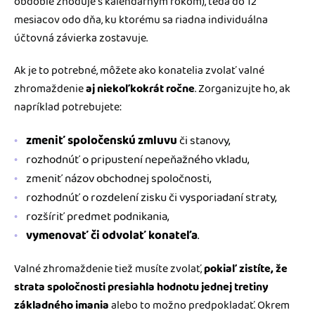
obdobie zhoduje s kalendárnym rokom), teda do 12
mesiacov odo dňa, ku ktorému sa riadna individuálna
účtovná závierka zostavuje.
Ak je to potrebné, môžete ako konatelia zvolať valné
zhromaždenie
aj niekoľkokrát ročne
. Zorganizujte ho, ak
napríklad potrebujete:
zmeniť spoločenskú zmluvu
či stanovy,
rozhodnúť o pripustení nepeňažného vkladu,
zmeniť názov obchodnej spoločnosti,
rozhodnúť o rozdelení zisku či vysporiadaní straty,
rozšíriť predmet podnikania,
vymenovať či odvolať konateľa
.
Valné zhromaždenie tiež musíte zvolať,
pokiaľ zistíte, že
strata spoločnosti presiahla hodnotu jednej tretiny
základného imania
alebo to možno predpokladať. Okrem