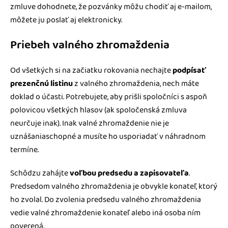
zmluve dohodnete, že pozvánky môžu chodiť aj e-mailom,
môžete ju poslať aj elektronicky.
Priebeh valného zhromaždenia
Od všetkých si na začiatku rokovania nechajte
podpísať
prezenčnú listinu
z valného zhromaždenia, nech máte
doklad o účasti. Potrebujete, aby prišli spoločníci s aspoň
polovicou všetkých hlasov (ak spoločenská zmluva
neurčuje inak). Inak valné zhromaždenie nie je
uznášaniaschopné a musíte ho usporiadať v náhradnom
termíne.
Schôdzu zahájte
voľbou predsedu a zapisovateľa
.
Predsedom valného zhromaždenia je obvykle konateľ, ktorý
ho zvolal. Do zvolenia predsedu valného zhromaždenia
vedie valné zhromaždenie konateľ alebo iná osoba ním
poverená.