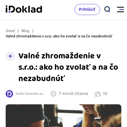
Prihlásiť
Úvod
Blog
Vlastnosti
Valné zhromaždenie v s.r.o.: ako ho zvolať a na čo nezabudnúť
Online fakturácia
Valné zhromaždenie v
Cenník
Správa kontaktov
s.r.o.: ako ho zvolať a na čo
Vzdelanie
nezabudnúť
Sledovanie cashflow
Nápoveda
Spolupráca s účtovníkom
7 minút čítania
10
Seyfor Slovensko, a.s.
Vyskúšať zadarmo
Ako začať s podnikaním
Prepojenie na ďalšie systémy
Ako sa vyznať vo fakturácii
Spriatelení účtovníci