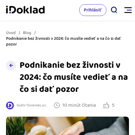
Prihlásiť
Úvod
Blog
Vlastnosti
Podnikanie bez živnosti v 2024: čo musíte vedieť a na čo si dať
pozor
Online fakturácia
Cenník
Podnikanie bez živnosti v
Správa kontaktov
2024: čo musíte vedieť a na
Vzdelanie
Sledovanie cashflow
čo si dať pozor
Nápoveda
Spolupráca s účtovníkom
10 minút čítania
5
Seyfor Slovensko, a.s.
Vyskúšať zadarmo
Ako začať s podnikaním
Prepojenie na ďalšie systémy
Ako sa vyznať vo fakturácii
Spriatelení účtovníci