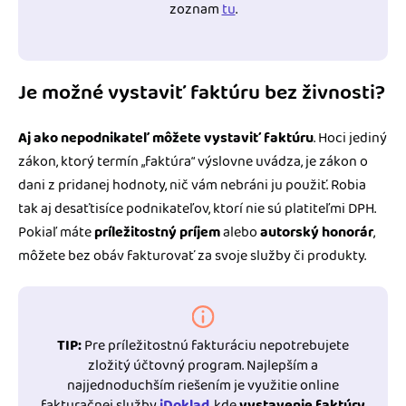
zoznam
tu
.
Je možné vystaviť faktúru bez živnosti?
Aj ako nepodnikateľ môžete vystaviť faktúru
. Hoci jediný
zákon, ktorý termín „faktúra“ výslovne uvádza, je zákon o
dani z pridanej hodnoty, nič vám nebráni ju použiť. Robia
tak aj desaťtisíce podnikateľov, ktorí nie sú platiteľmi DPH.
Pokiaľ máte
príležitostný príjem
alebo
autorský honorár
,
môžete bez obáv fakturovať za svoje služby či produkty.
TIP:
Pre príležitostnú fakturáciu nepotrebujete
zložitý účtovný program. Najlepším a
najjednoduchším riešením je využitie online
fakturačnej služby
iDoklad
, kde
vystavenie faktúry