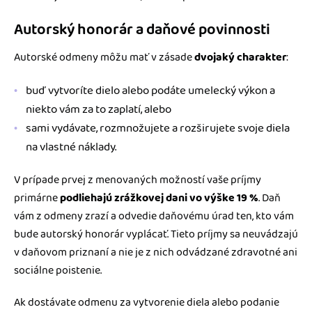
Autorský honorár a daňové povinnosti
Autorské odmeny môžu mať v zásade
dvojaký charakter
:
buď vytvoríte dielo alebo podáte umelecký výkon a
niekto vám za to zaplatí, alebo
sami vydávate, rozmnožujete a rozširujete svoje diela
na vlastné náklady.
V prípade prvej z menovaných možností vaše príjmy
primárne
podliehajú zrážkovej dani vo výške 19 %
. Daň
vám z odmeny zrazí a odvedie daňovému úrad ten, kto vám
bude autorský honorár vyplácať. Tieto príjmy sa neuvádzajú
v daňovom priznaní a nie je z nich odvádzané zdravotné ani
sociálne poistenie.
Ak dostávate odmenu za vytvorenie diela alebo podanie