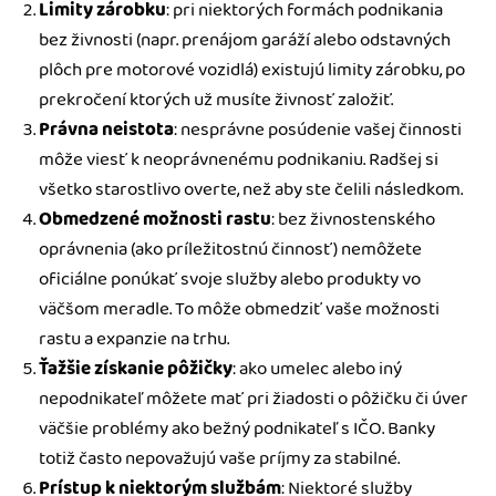
Limity zárobku
: pri niektorých formách podnikania
bez živnosti (napr. prenájom garáží alebo odstavných
plôch pre motorové vozidlá) existujú limity zárobku, po
prekročení ktorých už musíte živnosť založiť.
Právna neistota
: nesprávne posúdenie vašej činnosti
môže viesť k neoprávnenému podnikaniu. Radšej si
všetko starostlivo overte, než aby ste čelili následkom.
Obmedzené možnosti rastu
: bez živnostenského
oprávnenia (ako príležitostnú činnosť) nemôžete
oficiálne ponúkať svoje služby alebo produkty vo
väčšom meradle. To môže obmedziť vaše možnosti
rastu a expanzie na trhu.
Ťažšie získanie pôžičky
: ako umelec alebo iný
nepodnikateľ môžete mať pri žiadosti o pôžičku či úver
väčšie problémy ako bežný podnikateľ s IČO. Banky
totiž často nepovažujú vaše príjmy za stabilné.
Prístup k niektorým službám
: Niektoré služby