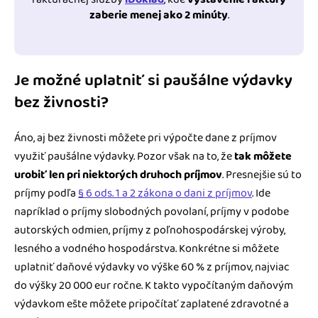
zaberie menej ako 2 minúty
.
Je možné uplatniť si paušálne výdavky
bez živnosti?
Áno, aj bez živnosti môžete pri výpočte dane z príjmov
využiť paušálne výdavky. Pozor však na to, že
tak môžete
urobiť len pri niektorých druhoch príjmov
. Presnejšie sú to
príjmy podľa
§ 6 ods. 1 a 2 zákona o dani z príjmov
. Ide
napríklad o príjmy slobodných povolaní, príjmy v podobe
autorských odmien, príjmy z poľnohospodárskej výroby,
lesného a vodného hospodárstva. Konkrétne si môžete
uplatniť daňové výdavky vo výške 60 % z príjmov, najviac
do výšky 20 000 eur ročne. K takto vypočítaným daňovým
výdavkom ešte môžete pripočítať zaplatené zdravotné a