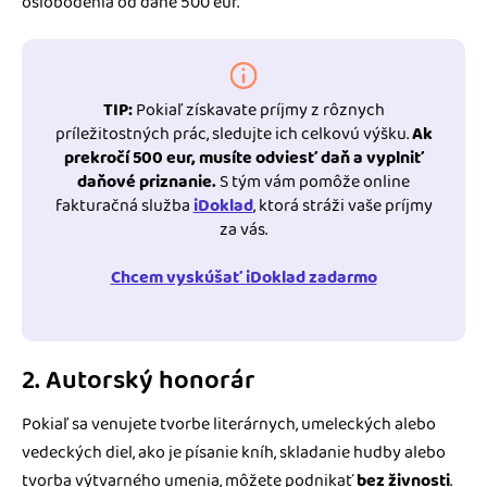
oslobodenia od dane 500 eur.
TIP:
Pokiaľ získavate príjmy z rôznych
príležitostných prác, sledujte ich celkovú výšku.
Ak
prekročí 500 eur, musíte odviesť daň a vyplniť
daňové priznanie.
S tým vám pomôže online
fakturačná služba
iDoklad
, ktorá stráži vaše príjmy
za vás.
Chcem vyskúšať iDoklad zadarmo
2. Autorský honorár
Pokiaľ sa venujete tvorbe literárnych, umeleckých alebo
vedeckých diel, ako je písanie kníh, skladanie hudby alebo
tvorba výtvarného umenia, môžete podnikať
bez živnosti
.