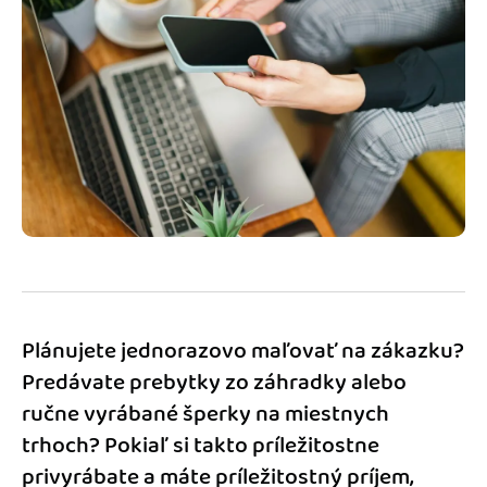
Blog
Katalóg doplnkov
Podnikateľský servis
Spýtajte sa nás
Plánujete jednorazovo maľovať na zákazku?
Predávate prebytky zo záhradky alebo
ručne vyrábané šperky na miestnych
trhoch? Pokiaľ si takto príležitostne
privyrábate a máte príležitostný príjem,