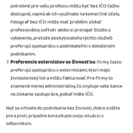
potrebné pre vašu profesiu môžu byť bez IČO ťažko
dostupné, najmä ak ich využívate na komerčné účely.
Fotograf bez IČO môže mať problém získať
profesionálny softvér alebo si prenajať štúdio a
vybavenie, pretože poskytovatelia týchto služieb
preferujú spoluprácu s podnikateľmi s doloženým
podnikaním.
Preferencie externistov so živnosťou
: firmy často
preferujú spoluprácu s externistami, ktorí majú
živnostenský list a môžu fakturovať. Pre firmy to
znamená menej administratívy, čo zvyšuje vaše šance
na získanie spolupráce, pokiaľ máte IČO.
Než sa vrhnete do podnikania bez živnosti, dobre zvážte
pre a proti, prípadne konzultujte svoju situáciu s
odborníkom.