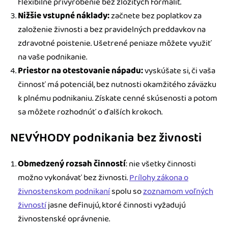
flexibilné privyrobenie bez zložitých formalít.
Nižšie vstupné náklady:
začnete bez poplatkov za
založenie živnosti a bez pravidelných preddavkov na
zdravotné poistenie. Ušetrené peniaze môžete využiť
na vaše podnikanie.
Priestor na otestovanie nápadu:
vyskúšate si, či vaša
činnosť má potenciál, bez nutnosti okamžitého záväzku
k plnému podnikaniu. Získate cenné skúsenosti a potom
sa môžete rozhodnúť o ďalších krokoch.
NEVÝHODY podnikania bez živnosti
Obmedzený rozsah činností
: nie všetky činnosti
možno vykonávať bez živnosti.
Prílohy zákona o
živnostenskom podnikaní
spolu so
zoznamom voľných
živností
jasne definujú, ktoré činnosti vyžadujú
živnostenské oprávnenie.