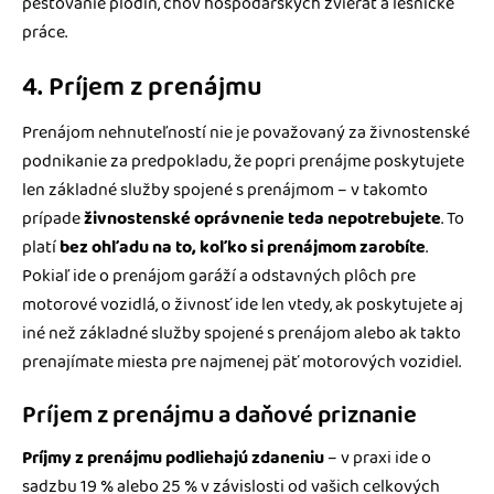
pestovanie plodín, chov hospodárskych zvierat a lesnícke
práce.
4. Príjem z prenájmu
Prenájom nehnuteľností nie je považovaný za živnostenské
podnikanie za predpokladu, že popri prenájme poskytujete
len základné služby spojené s prenájmom – v takomto
prípade
živnostenské oprávnenie teda nepotrebujete
. To
platí
bez ohľadu na to, koľko si prenájmom zarobíte
.
Pokiaľ ide o prenájom garáží a odstavných plôch pre
motorové vozidlá, o živnosť ide len vtedy, ak poskytujete aj
iné než základné služby spojené s prenájom alebo ak takto
prenajímate miesta pre najmenej päť motorových vozidiel.
Príjem z prenájmu a daňové priznanie
Príjmy z prenájmu podliehajú zdaneniu
– v praxi ide o
sadzbu 19 % alebo 25 % v závislosti od vašich celkových