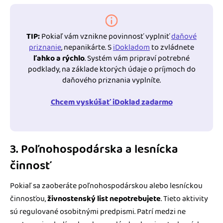
TIP:
Pokiaľ vám vznikne povinnosť vyplniť
daňové
priznanie
, nepanikárte. S
iDokladom
to zvládnete
ľahko a rýchlo
. Systém vám pripraví potrebné
podklady, na základe ktorých údaje o príjmoch do
daňového priznania vyplníte.
Chcem vyskúšať iDoklad zadarmo
3. Poľnohospodárska a lesnícka
činnosť
Pokiaľ sa zaoberáte poľnohospodárskou alebo lesníckou
činnosťou,
živnostenský list nepotrebujete
. Tieto aktivity
sú regulované osobitnými predpismi. Patrí medzi ne