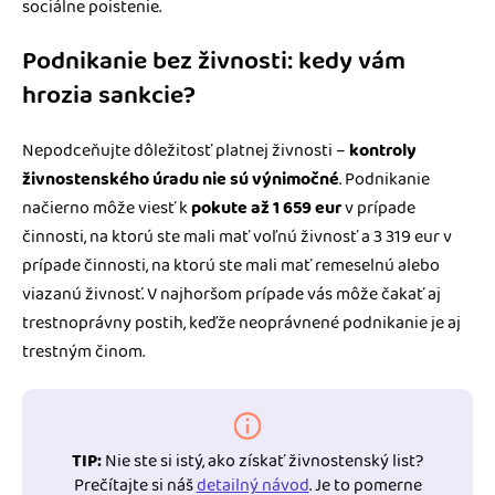
sociálne poistenie.
Podnikanie bez živnosti: kedy vám
hrozia sankcie?
Nepodceňujte dôležitosť platnej živnosti –
kontroly
živnostenského úradu nie sú výnimočné
. Podnikanie
načierno môže viesť k
pokute až 1 659 eur
v prípade
činnosti, na ktorú ste mali mať voľnú živnosť a 3 319 eur v
prípade činnosti, na ktorú ste mali mať remeselnú alebo
viazanú živnosť. V najhoršom prípade vás môže čakať aj
trestnoprávny postih, keďže neoprávnené podnikanie je aj
trestným činom.
TIP:
Nie ste si istý, ako získať živnostenský list?
Prečítajte si náš
detailný návod
. Je to pomerne