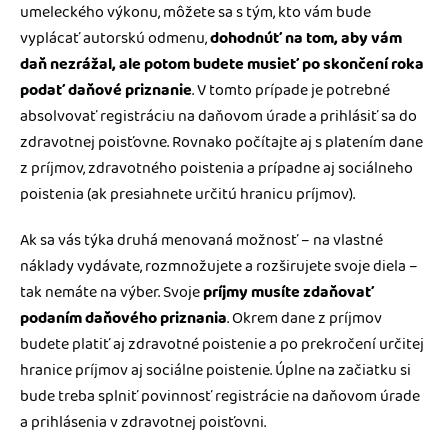
umeleckého výkonu, môžete sa s tým, kto vám bude
vyplácať autorskú odmenu,
dohodnúť na tom, aby vám
daň nezrážal, ale potom budete musieť po skončení roka
podať daňové priznanie
. V tomto prípade je potrebné
absolvovať registráciu na daňovom úrade a prihlásiť sa do
zdravotnej poisťovne. Rovnako počítajte aj s platením dane
z príjmov, zdravotného poistenia a prípadne aj sociálneho
poistenia (ak presiahnete určitú hranicu príjmov).
Ak sa vás týka druhá menovaná možnosť – na vlastné
náklady vydávate, rozmnožujete a rozširujete svoje diela –
tak nemáte na výber. Svoje
príjmy musíte zdaňovať
podaním daňového priznania
. Okrem dane z príjmov
budete platiť aj zdravotné poistenie a po prekročení určitej
hranice príjmov aj sociálne poistenie. Úplne na začiatku si
bude treba splniť povinnosť registrácie na daňovom úrade
a prihlásenia v zdravotnej poisťovni.