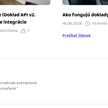
e iDoklad API v2.
Ako fungujú doklady 
e integrácie
16. 06. 2026
10 minút 
úta čítania
1
Prečítať článok
a nebude zverejnená.
 označené
*