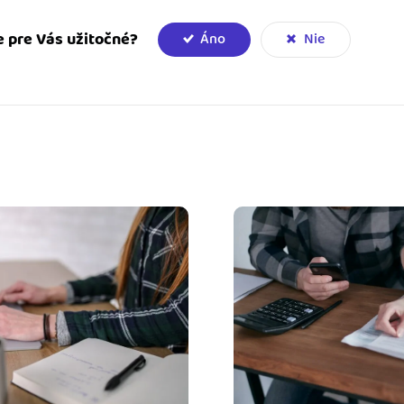
e pre Vás užitočné?
Áno
Nie