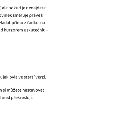
 ale pokud je nenajdete,
ovinek směřuje právě k
ládat přímo z řádku: na
pod kurzorem uskutečnit –
ak byla ve starší verzi.
ém si můžete nastavovat
hned překreslují: