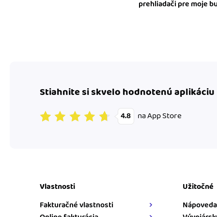
prehliadači pre moje 
Stiahnite si skvelo hodnotenú aplikáciu
na App Store
4.8
Vlastnosti
Užitočné
Fakturačné vlastnosti
Nápoveda