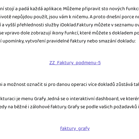
m dokladom.
í stojí a padá každá aplikace. Můžeme připravit sto nových funkcí,
votě nepůjdou použít, jsou vám k ničemu. A proto dnešní porce n
 systémy
vať za vás. Vďaka
a vyšší přehlednosti služby iDoklad.Faktury můžete v seznamu ov
, bankou, CRM a
 se vpravo dole zobrazují ikony funkcí, které můžete s dokladem 
ání upomínky, vytvoření pravidelné faktury nebo smazání dokladu:
 a možnost označit si pro danou operaci více dokladů zůstává tak, j
akturaci je menu Grafy. Jedná se o interaktivní dashboard, ve kter
y na běžné i zálohové faktury. Grafy se podle vašich požadavků i