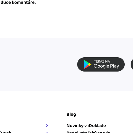
budúce komentáre.
Blog
Novinky v iDoklade