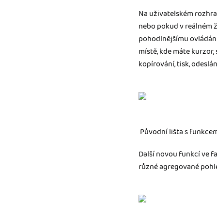
nonstop prístup k vaši
Na uživatelském rozhran
nebo pokud v reálném ži
Prepojenie na ďalšie
Nechajte iDoklad praco
pohodlnějšímu ovládání 
prepojeniu s e-shopom
místě, kde máte kurzor,
ďalšími aplikáciami.
kopírování, tisk, odesl
Původní lišta s funkcemi
Další novou funkcí ve f
různé agregované pohled