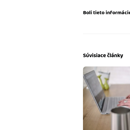
Boli tieto informáci
Súvisiace články