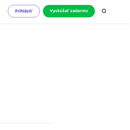
Vyskúšať zadarmo
Prihlásiť
odnikateľský servis
e mnoho
rinášame vám aktuality o podnikaní.
pýtajte sa nás
racujete v iDoklade a potrebujete poradiť?
 službami.