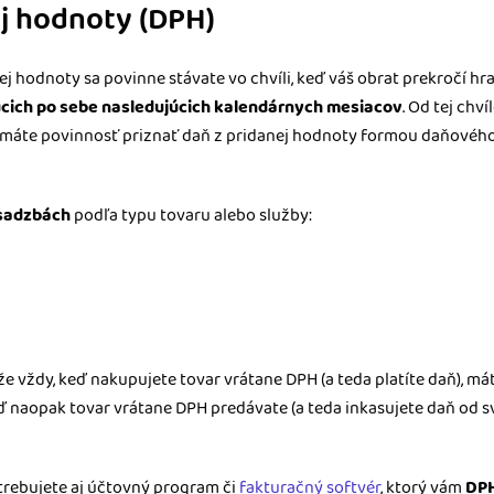
j hodnoty (DPH)
ej hodnoty sa povinne stávate vo chvíli, keď váš obrat prekročí hr
úcich po sebe nasledujúcich kalendárnych mesiacov
. Od tej chv
máte povinnosť priznať daň z pridanej hodnoty formou daňového 
 sadzbách
podľa typu tovaru alebo služby:
 že vždy, keď nakupujete tovar vrátane DPH (a teda platíte daň), m
eď naopak tovar vrátane DPH predávate (a teda inkasujete daň od s
otrebujete aj účtovný program či
fakturačný softvér
, ktorý vám
DPH