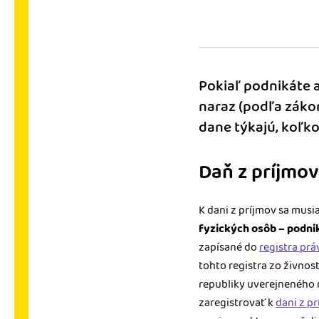
nonstop prístup k vaši
Prepojenie na ďalšie
Nechajte iDoklad praco
prepojeniu s e-shopom
Pokiaľ podnikáte 
ďalšími aplikáciami.
naraz (podľa zákon
dane týkajú, koľko
Daň z príjmov
K dani z príjmov sa musi
fyzických osôb – podn
zapísané do
registra pr
tohto registra zo živnos
republiky uverejneného n
zaregistrovať k
dani z p