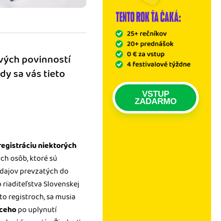
vých povinností
dy sa vás tieto
VSTUP
ZADARMO
registráciu niektorých
ých osôb, ktoré sú
dajov prevzatých do
 riaditeľstva Slovenskej
to registroch, sa musia
úceho
po uplynutí