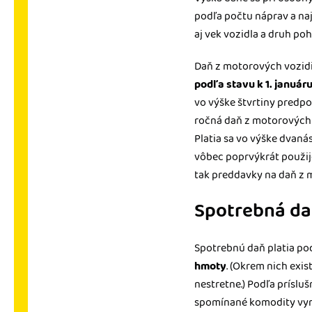
podľa počtu náprav a na
aj vek vozidla a druh po
Daň z motorových vozidiel
podľa stavu k 1. január
vo výške štvrtiny predp
ročná daň z motorových v
Platia sa vo výške dvaná
vôbec poprvýkrát použije
tak preddavky na daň z m
Spotrebná d
Spotrebnú daň platia pod
hmoty
. (Okrem nich exis
nestretne.) Podľa príslu
spomínané komodity vyrá