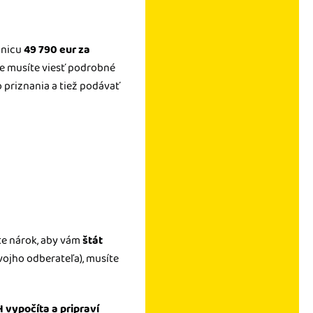
anicu
49 790 eur za
íle musíte viesť podrobné
priznania a tiež podávať
áte nárok, aby vám
štát
vojho odberateľa), musíte
 vypočíta a pripraví