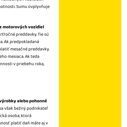
motnosti. Sumu ovplyvňuje
z motorových vozidiel
vrťročné preddavky. Tie sú
ka. Ak predpokladaná
 platiť mesačné preddavky.
eho mesiaca. Ak teda
nnosti v priebehu roka,
 výrobky alebo pohonné
i sa však bežný podnikateľ
ická osoba, ktorá
osť platiť daň máte aj v