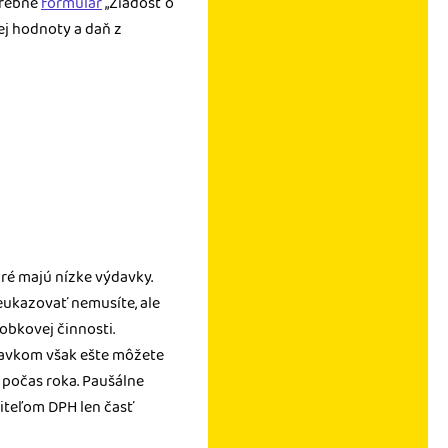
trebné
formulár
„Žiadosť o
ej hodnoty a daň z
oré majú nízke výdavky.
reukazovať nemusíte, ale
obkovej činnosti.
davkom však ešte môžete
e počas roka. Paušálne
titeľom DPH len časť