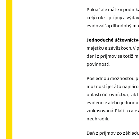
Pokiaľ ale máte v podni
celý rok si príjmy a výd
evidovať aj dlhodobý maj
Jednoduché účtovníctv
majetku a záväzkoch. V p
dani z príjmov sa totiž 
povinnosti.
Poslednou možnosťou pr
možností je táto najnároč
oblasti účtovníctva, tak
evidencie alebo jednodu
zinkasovaná. Platí to ale
neuhradili.
Daň z príjmov zo základu