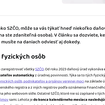
m dokladom.
 systémy
vať za vás. Vďaka
, bankou, CRM a
ako SZČO, môže sa vás týkať hneď niekoľko daňo
a ste zdaniteľná osoba). V článku sa dozviete, ke
 musíte na daniach odviesť aj dokedy.
 fyzických osôb
a zaregistrovať všetky
SZČO
. Od roku 2023 daňový úrad vykonáva
ikateľov automaticky
z úradnej povinnosti. Týka sa to tých fyzick
ávnických osôb, podnikateľov a orgánov verejnej moci
na základe ú
tenského registra a z iných registrov podľa oznámenia Finančného
a jeho webovom sídle. Ostatné SZČO, ktoré nie sú zapísané v tých
ríjmov
sami. Lehota je
do konca kalendárneho mesiaca nasleduj