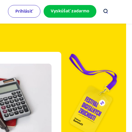
Vyskúšať zadarmo
Prihlásiť
odnikateľský servis
e mnoho
rinášame vám aktuality o podnikaní.
pýtajte sa nás
racujete v iDoklade a potrebujete poradiť?
 službami.