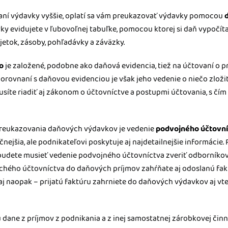
kaní výdavky vyššie, oplatí sa vám preukazovať výdavky pomocou
avky evidujete v ľubovoľnej tabuľke, pomocou ktorej si daň vypočí
etok, zásoby, pohľadávky a záväzky.
o
je založené, podobne ako daňová evidencia, tiež na účtovaní o p
orovnaní s daňovou evidenciou je však jeho vedenie o niečo zloži
musíte riadiť aj zákonom o účtovníctve a postupmi účtovania, s čí
eukazovania daňových výdavkov je vedenie
podvojného účtovn
nejšia, ale podnikateľovi poskytuje aj najdetailnejšie informácie.
 budete musieť vedenie podvojného účtovníctva zveriť odborníkovi
chého účtovníctva do daňových príjmov zahŕňate aj odoslanú fakt
 aj naopak – prijatú faktúru zahrniete do daňových výdavkov aj vted
 dane z príjmov z podnikania a z inej samostatnej zárobkovej činno