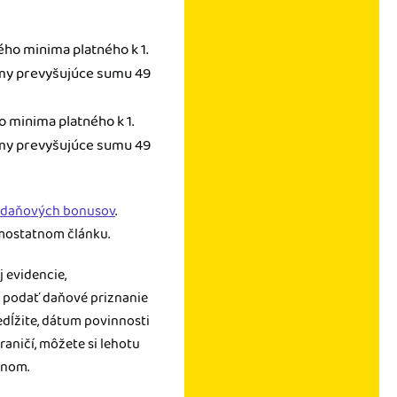
ého minima platného k 1.
íjmy prevyšujúce sumu 49
o minima platného k 1.
íjmy prevyšujúce sumu 49
a daňových bonusov
.
amostatnom článku.
 evidencie,
 podať daňové priznanie
edĺžite, dátum povinnosti
raničí, môžete si lehotu
ínom.