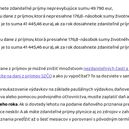
ahnete zdaniteľné príjmy neprevyšujúce sumu 49 790 eur,
adu dane z príjmov, ktorá nepresiahne 176,8-násobok sumy životn
 je to suma 41 445,46 eura), ak za rok dosiahnete zdaniteľné pr
adu dane z príjmov, ktorá presiahne 176,8-násobok sumy životnéh
 je to suma 41 445,46 eura), ak za rok dosiahnete zdaniteľné pr
ane z príjmov je možné znížiť množstvom
nezdaniteľných častí 
títe na dani z príjmov SZČO
a ako ju vypočítať? To sa dozviete v s
 preukazovanie výdavkov na základe paušálnych výdavkov, daňovej
a alebo pomocou podvojného účtovníctva, musíte zaplatiť daň a
ceho roka
. Ak si dovtedy lehotu na podanie daňového priznania pr
ace neskôr. A ak máte zdaniteľné príjmy plynúce aj zo zdrojov v zah
znania predĺžiť až o šesť mesiacov v porovnaní s pôvodným term