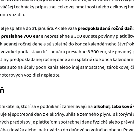
jväčšej technicky prípustnej celkovej hmotnosti alebo celkovej h
honu vozidla.
 je splatná do 31. januára. Ak ale vaša
predpokladaná ročná daň 
u presiahne 700 eur
a nepresiahne 8 300 eur, ste povinný platiť št
okladanej ročnej dane a sú splatné do konca kalendárneho štvrťro
ozidiel podľa stavu k 1. januáru presiahne 8 300 eur, ste povinný
stiny predpokladanej ročnej dane a sú splatné do konca kalendárn
te auto na účely podnikania alebo inej samostatnej zárobkovej či
otorových vozidiel neplatíte.
aň
nikatelia, ktorí sa v podnikaní zameriavajú na
alkohol, tabakové
tuje aj spotrebná daň z elektriny, uhlia a zemného plynu, s ktorým
šných predpisov je platiteľom spotrebnej dane fyzická alebo právn
ba, dováža alebo inak uvádza do daňového voľného obehu. Povinn