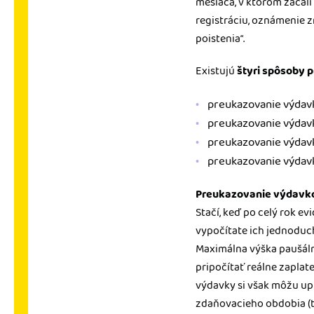
mesiaca, v ktorom začal
registráciu, oznámenie z
poistenia“.
Existujú
štyri spôsoby
preukazovanie výdavk
preukazovanie výdav
preukazovanie výdavk
preukazovanie výdavk
Preukazovanie výdavko
Stačí, keď po celý rok e
vypočítate ich jednodu
Maximálna výška paušál
pripočítať reálne zaplat
výdavky si však môžu upla
zdaňovacieho obdobia (tzn