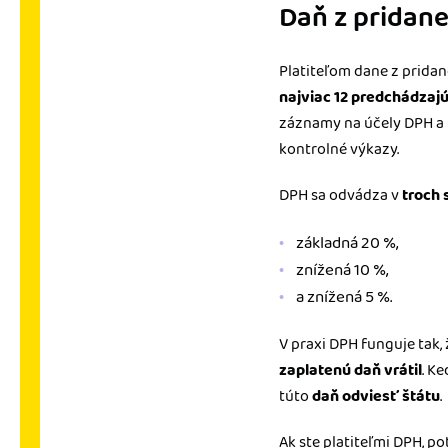
Daň z pridane
Platiteľom dane z pridan
najviac 12 predchádzaj
záznamy na účely DPH a 
kontrolné výkazy.
DPH sa odvádza v
troch
základná 20 %,
znížená 10 %,
a znížená 5 %.
V praxi DPH funguje tak,
zaplatenú daň vrátil
. K
túto
daň odviesť štátu
.
Ak ste platiteľmi DPH, p