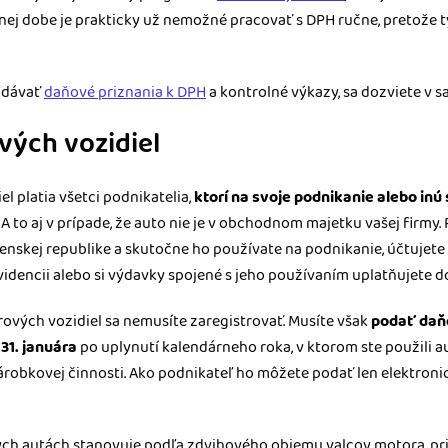
šnej dobe je prakticky už nemožné pracovať s DPH ručne, pretože 
podávať
daňové priznania k DPH
a kontrolné výkazy, sa dozviete v 
vých vozidiel
l platia všetci podnikatelia,
ktorí na svoje podnikanie alebo in
. A to aj v prípade, že auto nie je v obchodnom majetku vašej firmy.
enskej republike a skutočne ho používate na podnikanie, účtujete
videncii alebo si výdavky spojené s jeho používaním uplatňujete 
ových vozidiel sa nemusíte zaregistrovať. Musíte však
podať daňo
31. januára
po uplynutí kalendárneho roka, v ktorom ste použili a
zárobkovej činnosti. Ako podnikateľ ho môžete podať len elektron
ých autách stanovuje podľa zdvihového objemu valcov motora, pr