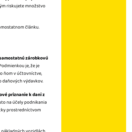
tým riskujete množstvo
samostatnom článku.
ú samostatnú zárobkovú
 Podmienkou je, že je
 o ňom v účtovníctve,
do daňových výdavkov.
vé priznanie k dani z
uto na účely podnikania
icky prostredníctvom
i nákladných vozidlách