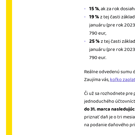
15 %
, ak za rok dosi
19 %
z tej časti zákl
januáru (pre rok 2023
790 eur,
25 %
z tej časti zákl
januáru (pre rok 2023
790 eur.
Reálne odvedenú sumu d
Zaujíma vás,
koľko zapla
Či už sa rozhodnete pre
jednoduchého účtovníctv
do 31. marca nasledujú
priznať daň je o tri mesi
na podanie daňového pri