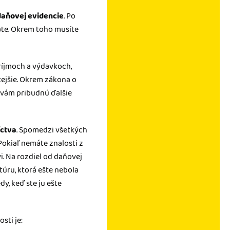
daňovej evidencie
. Po
tate. Okrem toho musíte
ríjmoch a výdavkoch,
tejšie. Okrem zákona o
m vám pribudnú ďalšie
íctva
. Spomedzi všetkých
 Pokiaľ nemáte znalosti z
. Na rozdiel od daňovej
úru, ktorá ešte nebola
y, keď ste ju ešte
sti je: