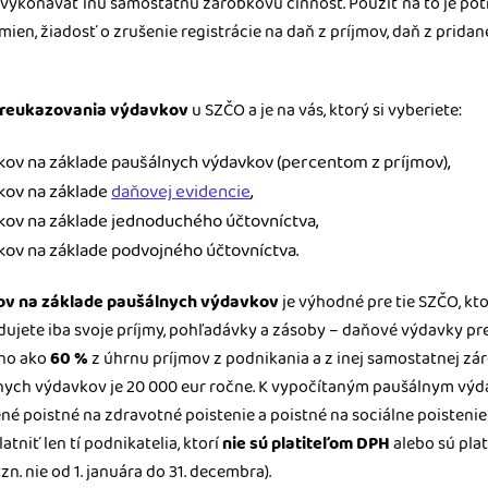
i vykonávať inú samostatnú zárobkovú činnosť. Použiť na to je po
mien, žiadosť o zrušenie registrácie na daň z príjmov, daň z pridan
 preukazovania výdavkov
u SZČO a je na vás, ktorý si vyberiete:
ov na základe paušálnych výdavkov (percentom z príjmov),
kov na základe
daňovej evidencie
,
ov na základe jednoduchého účtovníctva,
ov na základe podvojného účtovníctva.
v na základe paušálnych výdavkov
je výhodné pre tie SZČO, kt
vidujete iba svoje príjmy, pohľadávky a zásoby – daňové výdavky p
cho ako
60 %
z úhrnu príjmov z podnikania a z inej samostatnej zár
nych výdavkov je 20 000 eur ročne. K vypočítaným paušálnym vý
ené poistné na zdravotné poistenie a poistné na sociálne poisteni
tniť len tí podnikatelia, ktorí
nie sú platiteľom DPH
alebo sú pla
. nie od 1. januára do 31. decembra).