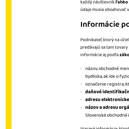
každý návštevník
ľahko 
údaje musia obsahovať v
Informácie p
Podnikateľ, ktorý na úče
predávajú sa tam tovary 
informácie aj podľa
záko
názov, obchodné meno 
bydliska, ak ide o fyz
označenie registra, kto
daňové identifikačné
adresu elektronickej
názov a adresu org
Slovenská obchodná i
Viaceré informácie, kto