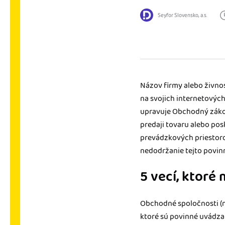
nonstop prístup k vaši
Seyfor Slovensko, a.s.
Prepojenie na ďalšie
Nechajte iDoklad praco
prepojeniu s e-shopom
ďalšími aplikáciami.
Názov firmy alebo živnos
na svojich internetových 
upravuje Obchodný záko
predaji tovaru alebo pos
prevádzkových priestorov
nedodržanie tejto povin
5 vecí, ktoré
Obchodné spoločnosti (na
ktoré sú povinné uvádza