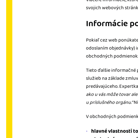
svojich webových stránk
Informácie p
Pokiaľ cez web ponúkate 
odoslaním objednávky) in
obchodných podmienok
Tieto ďalšie informačné 
služieb na základe zmlu
predávajúceho. Expertka
ako u vás môže tovar al
u príslušného orgánu.“
Ní
V obchodných podmien
hlavné vlastnosti t