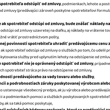
spotrebiteľa odstúpiť od zmluvy
, podmienkach, lehote a post
od zmluvy (predávajúci zároveň poskytne spotrebiteľovi formul
e ak spotrebiteľ odstúpi od zmluvy, bude znášať náklady na
ak odstúpi od zmluvy uzavretej na diaľku, aj náklady na vrátenie t
ožné vrátiť prostredníctvom pošty,
dnej povinnosti spotrebiteľa uhradiť predávajúcemu cenu 
, ak spotrebiteľ odstúpi od zmluvy o službách po tom, čo udelil
skytovania služby pred uplynutím lehoty na odstúpenie od zmluv
e spotrebiteľ nie je oprávnený odstúpiť od zmluvy
, prípadn
ých spotrebiteľ stráca právo na odstúpenie od zmluvy,
dnosti predávajúceho za vady tovaru alebo služby
,
encii a podrobnostiach záruky poskytovanej výrobcom aleb
ako ustanovuje všeobecný predpis, ak ju výrobca alebo predávajúci
cii a podmienkach pomoci a službách poskytovaných spotrebiteľ
by, ak sa taká pomoc poskytuje,