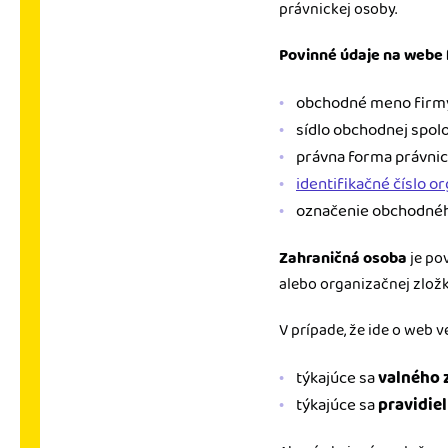
právnickej osoby.
Povinné údaje na webe 
obchodné meno firmy
sídlo obchodnej spolo
právna forma právnic
identifikačné číslo or
označenie obchodného 
Zahraničná osoba
je po
alebo organizačnej zlož
V prípade, že ide o web v
týkajúce sa
valného 
týkajúce sa
pravidie