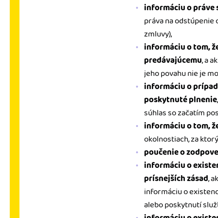
informáciu o práve 
práva na odstúpenie 
zmluvy),
informáciu o tom, ž
predávajúcemu
, a 
jeho povahu nie je m
informáciu o prípa
poskytnuté plnenie
súhlas so začatím po
informáciu o tom, ž
okolnostiach, za ktor
poučenie o zodpove
informáciu o exist
prísnejších zásad
, 
informáciu o existen
alebo poskytnutí služ