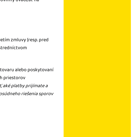
etím zmluvy (resp. pred
ostredníctvom
i tovaru alebo poskytovaní
h priestorov
 aké platby prijímate a
mosúdneho riešenia sporov