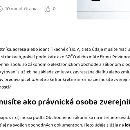
m dokladom.
10 minút čítania
0
 systémy
vať za vás. Vďaka
, bankou, CRM a
tníka, adresa alebo identifikačné číslo. Aj tieto údaje musíte mať
stránkach, pokiaľ podnikáte ako SZČO alebo máte firmu. Povinnosti pre
nník spolu so zákonom o elektronickom obchode a zákonom o och
kytovaní služieb na základe zmluvy uzavretej na diaľku alebo zm
 predávajúceho. Viete, aké konkrétne informácie musíte zverejniť
nosti?
 musíte ako právnická osoba zverejni
pr. s. r. o.) musia podľa Obchodného zákonníka na internete uvád
ť aj na svojich obchodných dokumentoch. Tieto údaje slúžia na
id