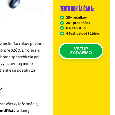
 už niekoľko rokov povinne
VSTUP
 SZČO, s. r. o. aj a. s.
ZADARMO
rane spotrebiteľa pri
luvy uzavretej mimo
 a aké sú postihy za
ť
zať všetky informácie,
entifikáciu
danej