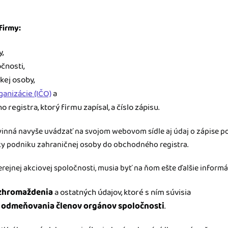
firmy:
,
čnosti,
kej osoby,
ganizácie (IČO)
a
registra, ktorý firmu zapísal, a číslo zápisu.
vinná navyše uvádzať na svojom webovom sídle aj údaj o zápise p
ky podniku zahraničnej osoby do obchodného registra.
erejnej akciovej spoločnosti, musia byť na ňom ešte ďalšie informá
zhromaždenia
a ostatných údajov, ktoré s ním súvisia
l odmeňovania členov orgánov spoločnosti
.