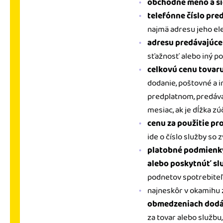
obchodné meno a sí
telefónne číslo pr
najmä adresu jeho elek
adresu predávajúceh
sťažnosť alebo iný po
celkovú cenu tovaru
dodanie, poštovné a i
predplatnom, predávaj
mesiac, ak je dĺžka z
cenu za použitie pr
ide o číslo služby so 
platobné podmienky,
alebo poskytnúť sl
podnetov spotrebiteľ
najneskôr v okamihu 
obmedzeniach dodáv
za tovar alebo službu,