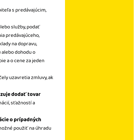
biteľa s predávajúcim,
lebo služby, podať
ania predávajúceho,
klady na dopravu,
ú alebo dohodu o
ie a o cene za jeden
čely uzavretia zmluvy, ak
äzuje dodať tovar
cií, sťažností a
ácie o prípadných
 možné použiť na úhradu