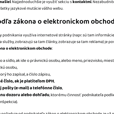
našiel
. Najjednoduchšie je využiť sekciu s
kontaktmi
. Nezabudnite
šetky jazykové mutácie vášho webu.
odľa zákona o elektronickom obcho
ly podnikania využíva internetové stránky (napr. sú tam informácie
a služby, zobrazujú sa tam články, zobrazuje sa tam reklama) je p
na o elektronickom obchode
:
a sídlo, ak ide o právnickú osobu, alebo meno, priezvisko, mies
ickú osobu,
rý ho zapísal, a číslo zápisu,
 číslo, ak je platiteľom DPH
,
 pošty (e-mail) a telefónne číslo
,
ánu dozoru alebo dohľadu
, ktorému činnosť podnikateľa podlie
nšpekcia).
ré požaduje od podnikateľa zákon o elektronickom obchode, je už