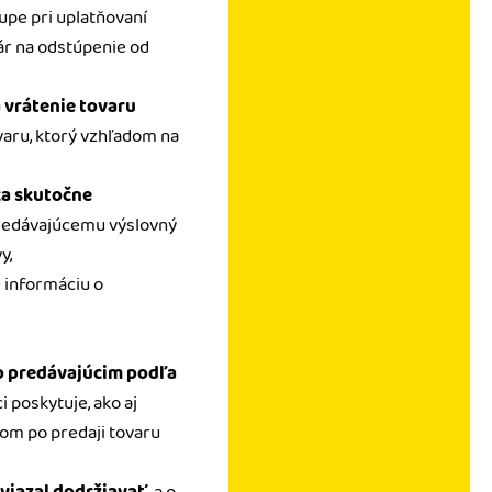
upe pri uplatňovaní
ár na odstúpenie od
 vrátenie tovaru
ovaru, ktorý vzhľadom na
za skutočne
 predávajúcemu výslovný
y,
e informáciu o
o predávajúcim podľa
 poskytuje, ako aj
om po predaji tovaru