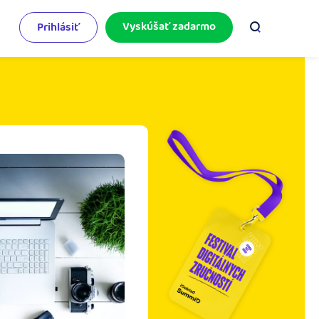
Vyskúšať zadarmo
Prihlásiť
odnikateľský servis
e mnoho
rinášame vám aktuality o podnikaní.
pýtajte sa nás
racujete v iDoklade a potrebujete poradiť?
 službami.