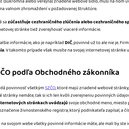
ť (súkromná alebo verejná) zriadené webové sídlo, musí na ňom u
na valnom zhromaždení v požadovanej štruktúre.
á sa
zúčastňuje cezhraničného zlúčenia alebo cezhraničného sp
rnetovej stránke tiež zverejňovať viaceré informácie.
alšie informácie, ako je napríklad
DIČ
, povinné už to ale nie je. Fi
ia
. V takomto prípade však musíte na svojej internetovej stránke u
ZČO podľa Obchodného zákonníka
adá povinnosť všetkým
SZČO
, ktoré majú zriadené webové stránky,
 stránky nemáte, tak si ich len kvôli zverejneniu povinných údajo
internetových stránkach uvádzajú
svoje obchodné meno, miesto p
 označenie živnostenského registra, ktorý podnikateľa zapísal, a čís
že na svojom webe všetky povinné informácie máte, ale mali by ste i