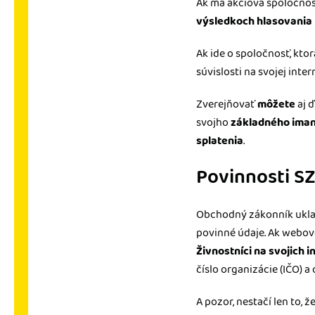
Ak má akciová spoločnos
výsledkoch hlasovania
Ak ide o spoločnosť, ktor
súvislosti na svojej inte
Zverejňovať
môžete
aj ď
svojho
základného iman
splatenia
.
Povinnosti S
Obchodný zákonník ukl
povinné údaje. Ak webové
Živnostníci na svojich 
číslo organizácie (IČO) a
A pozor, nestačí len to, 