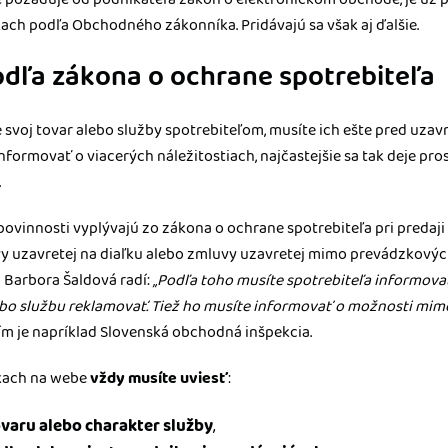
ach podľa Obchodného zákonníka. Pridávajú sa však aj ďalšie.
odľa zákona o ochrane spotrebiteľa
svoj tovar alebo služby spotrebiteľom, musíte ich ešte pred uzavr
formovať o viacerých náležitostiach, najčastejšie sa tak deje pr
.
povinnosti vyplývajú zo zákona o ochrane spotrebiteľa pri predaj
vy uzavretej na diaľku alebo zmluvy uzavretej mimo prevádzkovýc
 Barbora Šaldová radí:
„Podľa toho musíte spotrebiteľa informovať,
ebo službu reklamovať. Tiež ho musíte informovať o možnosti mi
m je napríklad Slovenská obchodná inšpekcia.
kach na webe
vždy musíte uviesť
:
ovaru alebo charakter služby
,