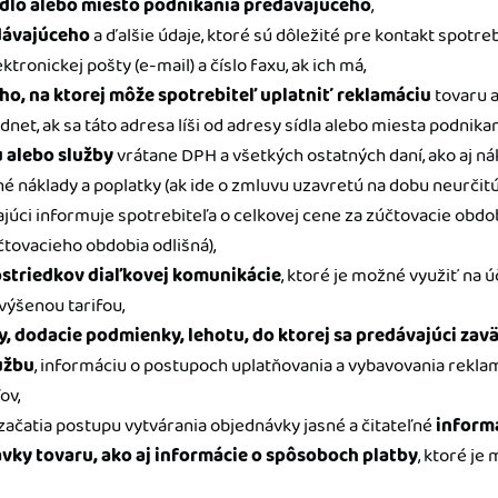
dlo alebo miesto podnikania predávajúceho
,
edávajúceho
a ďalšie údaje, ktoré sú dôležité pre kontakt spotre
tronickej pošty (e-mail) a číslo faxu, ak ich má,
o, na ktorej môže spotrebiteľ uplatniť reklamáciu
tovaru a
dnet, ak sa táto adresa líši od adresy sídla alebo miesta podnik
 alebo služby
vrátane DPH a všetkých ostatných daní, ako aj ná
né náklady a poplatky (ak ide o zmluvu uzavretú na dobu neurčit
úci informuje spotrebiteľa o celkovej cene za zúčtovacie obdob
účtovacieho obdobia odlišná),
ostriedkov diaľkovej komunikácie
, ktoré je možné využiť na ú
zvýšenou tarifou,
 dodacie podmienky, lehotu, do ktorej sa predávajúci zav
užbu
, informáciu o postupoch uplatňovania a vybavovania reklamá
ov,
začatia postupu vytvárania objednávky jasné a čitateľné
inform
ky tovaru, ako aj informácie o spôsoboch platby
, ktoré je