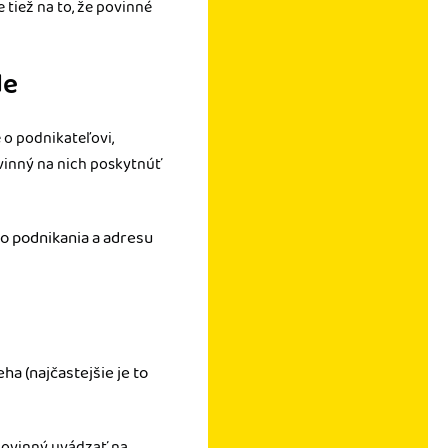
 tiež na to, že povinné
de
 o podnikateľovi,
ovinný na nich poskytnúť
to podnikania a adresu
ha (najčastejšie je to
 povinný uvádzať na