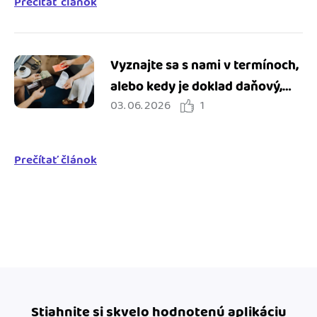
Prečítať článok
Vyznajte sa s nami v termínoch,
alebo kedy je doklad daňový,
03. 06. 2026
1
ako sa líši od dokladu o kúpe a
čo je to pokladničný doklad?
Prečítať článok
Stiahnite si skvelo hodnotenú aplikáciu