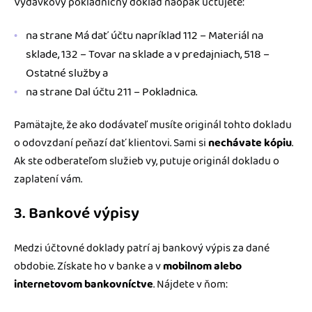
Výdavkový pokladničný doklad naopak účtujete:
na strane Má dať účtu napríklad 112 – Materiál na
sklade, 132 – Tovar na sklade a v predajniach, 518 –
Ostatné služby a
na strane Dal účtu 211 – Pokladnica.
Pamätajte, že ako dodávateľ musíte originál tohto dokladu
o odovzdaní peňazí dať klientovi. Sami si
nechávate kópiu
.
Ak ste odberateľom služieb vy, putuje originál dokladu o
zaplatení vám.
3. Bankové výpisy
Medzi účtovné doklady patrí aj bankový výpis za dané
obdobie. Získate ho v banke a v
mobilnom alebo
internetovom bankovníctve
. Nájdete v ňom: