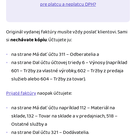
pre platcu a neplatcu DPH?
Originál vydanej faktúry musíte vždy poslať klientovi. Sami
si
nechávate kópiu
. Účtujete ju:
na strane Má dať účtu 311 – Odberatelia a
na strane Dal účtu účtovej triedy 6 – Výnosy (napríklad
601 – Tržby za vlastné výrobky, 602 – Tržby z predaja
služieb alebo 604 – Tržby za tovar).
Prijaté faktúry
naopak účtujete:
na strane Má dať účtu napríklad 112 – Materiál na
sklade, 132 – Tovar na sklade a v predajniach, 518 –
Ostatné služby a
na strane Dal účtu 321 – Dodávatelia.