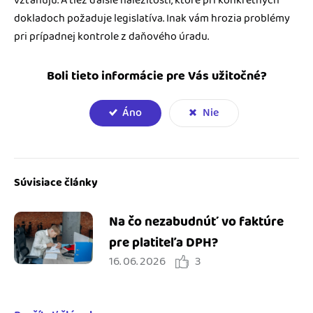
vzťahujú. A tiež ďalšie náležitosti, ktoré pri konkrétnych
dokladoch požaduje legislatíva. Inak vám hrozia problémy
pri prípadnej kontrole z daňového úradu.
Boli tieto informácie pre Vás užitočné?
Áno
Nie
Súvisiace články
Na čo nezabudnúť vo faktúre
pre platiteľa DPH?
16. 06. 2026
3