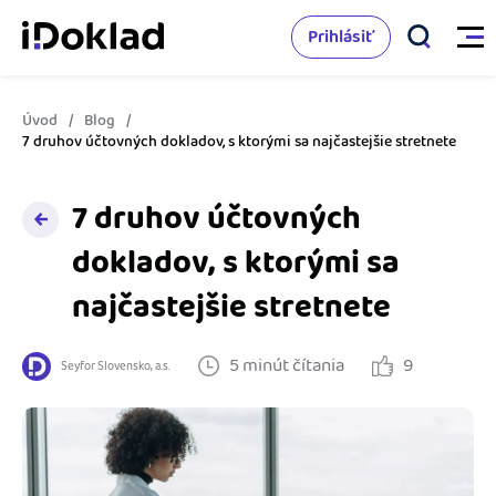
Prihlásiť
Úvod
Blog
Vlastnosti
7 druhov účtovných dokladov, s ktorými sa najčastejšie stretnete
Online fakturácia
7 druhov účtovných
Cenník
Správa kontaktov
dokladov, s ktorými sa
Vzdelanie
najčastejšie stretnete
Sledovanie cashflow
Nápoveda
Spolupráca s účtovníkom
5 minút čítania
9
Seyfor Slovensko, a.s.
Vyskúšať zadarmo
Ako začať s podnikaním
Prepojenie na ďalšie systémy
Ako sa vyznať vo fakturácii
Spriatelení účtovníci