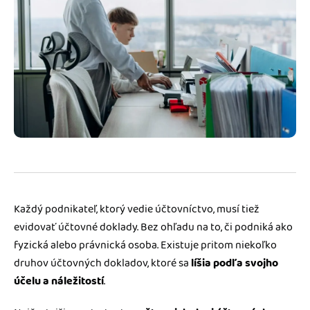
Blog
Katalóg doplnkov
Podnikateľský servis
Spýtajte sa nás
Každý podnikateľ, ktorý vedie účtovníctvo, musí tiež
evidovať účtovné doklady. Bez ohľadu na to, či podniká ako
fyzická alebo právnická osoba. Existuje pritom niekoľko
druhov účtovných dokladov, ktoré sa
líšia podľa svojho
účelu a náležitostí
.