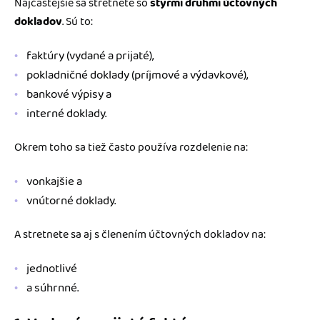
Najčastejšie sa stretnete so
štyrmi druhmi účtovných
dokladov
. Sú to:
faktúry (vydané a prijaté),
pokladničné doklady (príjmové a výdavkové),
bankové výpisy a
interné doklady.
Okrem toho sa tiež často používa rozdelenie na:
vonkajšie a
vnútorné doklady.
A stretnete sa aj s členením účtovných dokladov na:
jednotlivé
a súhrnné.