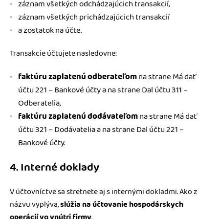
záznam všetkých odchádzajúcich transakcií,
záznam všetkých prichádzajúcich transakcií
a zostatok na účte.
Transakcie účtujete nasledovne:
faktúru zaplatenú odberateľom
na strane Má dať
účtu 221 – Bankové účty a na strane Dal účtu 311 –
Odberatelia,
faktúru zaplatenú dodávateľom
na strane Má dať
účtu 321 – Dodávatelia a na strane Dal účtu 221 –
Bankové účty.
4. Interné doklady
V účtovníctve sa stretnete aj s internými dokladmi. Ako z
názvu vyplýva,
slúžia na účtovanie hospodárskych
operácií vo vnútri firmy
.